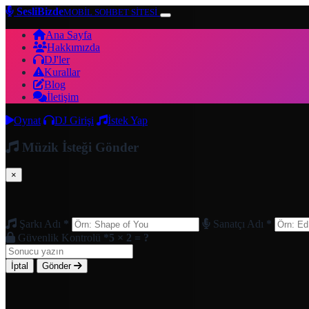
SesliBizde
MOBİL SOHBET SİTESİ
Ana Sayfa
Hakkımızda
DJ'ler
Kurallar
Blog
İletişim
Oynat
DJ Girişi
İstek Yap
Müzik İsteği Gönder
×
Şarkı Adı
*
Sanatçı Adı
*
Güvenlik Kontrolü
*
5 × 2 = ?
İptal
Gönder