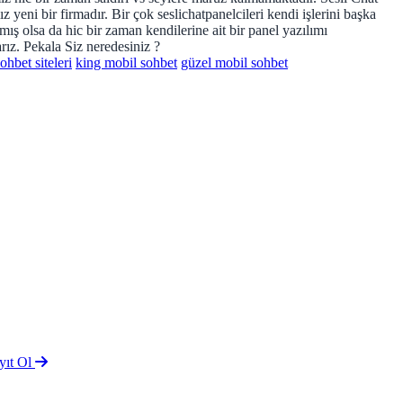
z yeni bir firmadır. Bir çok seslichatpanelcileri kendi işlerini başka
mış olsa da hic bir zaman kendilerine ait bir panel yazılımı
rız. Pekala Siz neredesiniz ?
ohbet siteleri
king mobil sohbet
güzel mobil sohbet
yıt Ol