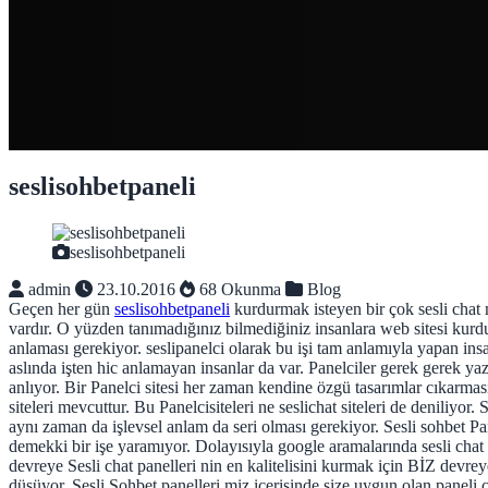
seslisohbetpaneli
seslisohbetpaneli
admin
23.10.2016
68 Okunma
Blog
Geçen her gün
seslisohbetpaneli
kurdurmak isteyen bir çok sesli chat m
vardır. O yüzden tanımadığınız bilmediğiniz insanlara web sitesi ku
anlaması gerekiyor. seslipanelci olarak bu işi tam anlamıyla yapan insan
aslında işten hic anlamayan insanlar da var. Panelciler gerek gerek y
anlıyor. Bir Panelci sitesi her zaman kendine özgü tasarımlar cıkarması
siteleri mevcuttur. Bu Panelcisiteleri ne seslichat siteleri de deniliyor
aynı zaman da işlevsel anlam da seri olması gerekiyor. Sesli sohbet 
demekki bir işe yaramıyor. Dolayısıyla google aramalarında sesli cha
devreye Sesli chat panelleri nin en kalitelisini kurmak için BİZ devre
düşüyor. Sesli Sohbet panelleri miz icerisinde size uygun olan paneli