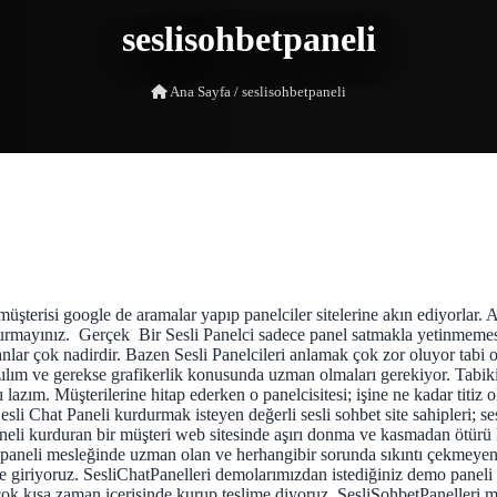
seslisohbetpaneli
Ana Sayfa
/
seslisohbetpaneli
üşterisi google de aramalar yapıp panelciler sitelerine akın ediyorlar. 
rdurmayınız. Gerçek Bir Sesli Panelci sadece panel satmakla yetinmeme
lar çok nadirdir. Bazen Sesli Panelcileri anlamak çok zor oluyor tabi onl
azılım ve gerekse grafikerlik konusunda uzman olmaları gerekiyor. Tabi
 lazım. Müşterilerine hitap ederken o panelcisitesi; işine ne kadar titi
. Sesli Chat Paneli kurdurmak isteyen değerli sesli sohbet site sahipleri; 
Paneli kurduran bir müşteri web sitesinde aşırı donma ve kasmadan ötürü
t paneli mesleğinde uzman olan ve herhangibir sorunda sıkıntı çekmeyen
ye giriyoruz. SesliChatPanelleri demolarımızdan istediğiniz demo paneli
 çok kısa zaman icerisinde kurup teslime diyoruz. SesliSohbetPanelleri m