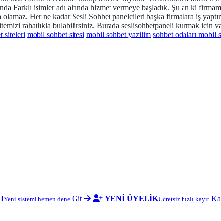
lında Farklı isimler adı altında hizmet vermeye başladık. Şu an ki firmamı
 olamaz. Her ne kadar Sesli Sohbet panelcileri başka firmalara iş yaptır
mizi rahatlıkla bulabilirsiniz. Burada seslisohbetpaneli kurmak icin va
 siteleri
mobil sohbet sitesi
mobil sohbet yazilim
sohbet odaları mobil s
I
Git
YENİ ÜYELİK
Ka
Yeni sistemi hemen dene
Ücretsiz hızlı kayıt