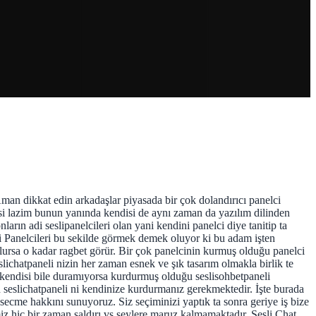
Aman dikkat edin arkadaşlar piyasada bir çok dolandırıcı panelci
si lazim bunun yanında kendisi de aynı zaman da yazılım dilinden
arın adi seslipanelcileri olan yani kendini panelci diye tanitip ta
ki Panelcileri bu sekilde görmek demek oluyor ki bu adam işten
z olursa o kadar ragbet görür. Bir çok panelcinin kurmuş olduğu panelci
seslichatpaneli nizin her zaman esnek ve şık tasarım olmakla birlik te
 kendisi bile duramıyorsa kurdurmuş olduğu seslisohbetpaneli
 seslichatpaneli ni kendinize kurdurmanız gerekmektedir. İşte burada
 secme hakkını sunuyoruz. Siz seçiminizi yaptık ta sonra geriye iş bize
iz hic bir zaman saldırı vs seylere maruz kalmamaktadır. Sesli Chat