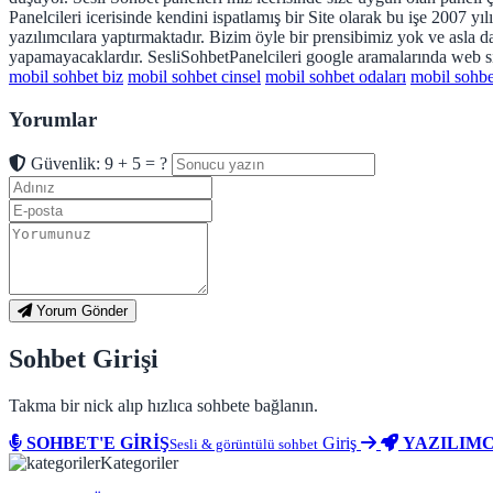
Panelcileri icerisinde kendini ispatlamış bir Site olarak bu işe 2007 yı
yazılımcılara yaptırmaktadır. Bizim öyle bir prensibimiz yok ve asla da
yapamayacaklardır. SesliSohbetPanelcileri google aramalarında web site
mobil sohbet biz
mobil sohbet cinsel
mobil sohbet odaları
mobil sohbet
Yorumlar
Güvenlik: 9 + 5 = ?
Yorum Gönder
Sohbet Girişi
Takma bir nick alıp hızlıca sohbete bağlanın.
SOHBET'E GİRİŞ
Giriş
YAZILIMC
Sesli & görüntülü sohbet
Kategoriler