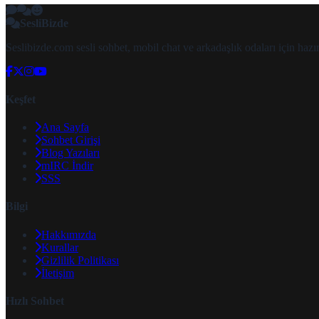
SesliBizde
Seslibizde.com sesli sohbet, mobil chat ve arkadaşlık odaları için ha
Keşfet
Ana Sayfa
Sohbet Girişi
Blog Yazıları
mIRC İndir
SSS
Bilgi
Hakkımızda
Kurallar
Gizlilik Politikası
İletişim
Hızlı Sohbet