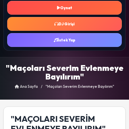
Oynat
DJ Girişi
İstek Yap
"Maçoları Severim Evlenmeye
Bayılırım"
Ana Sayfa
/
"Maçoları Severim Evlenmeye Bayılırım"
"MAÇOLARI SEVERIM
EVLENMEYE BAYILIRIM"