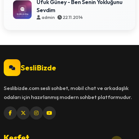
Ufuk Güney - Ben Senin Yokluğunu
Sevdim
admin
22.11.2014
SesliBizde
Seslibizde.com sesli sohbet, mobil chat ve arkadaşlık
odaları için hazırlanmış modern sohbet platformudur.
Keşfet