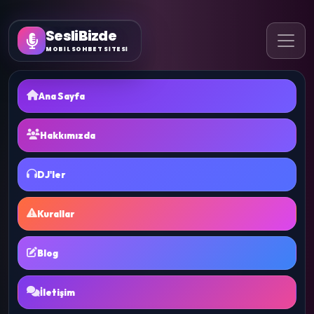
SesliBizde
MOBİL SOHBET SİTESİ
Ana Sayfa
Hakkımızda
DJ'ler
Kurallar
Blog
İletişim