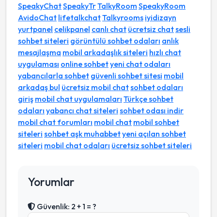
SpeakyChat
SpeakyTr
TalkyRoom
SpeakyRoom
AvidoChat
lifetalkchat
Talkyrooms
iyidizayn
yurtpanel
celikpanel
canlı chat
ücretsiz chat
sesli
sohbet siteleri
görüntülü sohbet odaları
anlık
mesajlaşma
mobil arkadaşlık siteleri
hızlı chat
uygulaması
online sohbet
yeni chat odaları
yabancılarla sohbet
güvenli sohbet sitesi
mobil
arkadaş bul
ücretsiz mobil chat
sohbet odaları
giriş
mobil chat uygulamaları
Türkçe sohbet
odaları
yabancı chat siteleri
sohbet odası indir
mobil chat forumları
mobil chat
mobil sohbet
siteleri
sohbet aşk muhabbet
yeni açılan sohbet
siteleri
mobil chat odaları
ücretsiz sohbet siteleri
Yorumlar
Güvenlik: 2 + 1 = ?