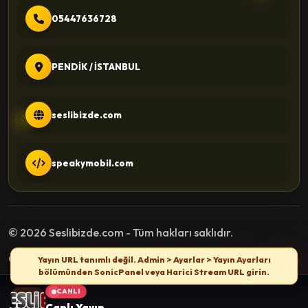
05447636728
PENDİK / İSTANBUL
seslibizde.com
speakymobil.com
© 2026 Seslibizde.com - Tüm hakları saklıdır.
Gizlilik Politikası
Kullanım Şartları
İletişim
Yayın URL tanımlı değil. Admin > Ayarlar > Yayın Ayarları
bölümünden SonicPanel veya Harici Stream URL girin.
CANLI
Canlı Yayın