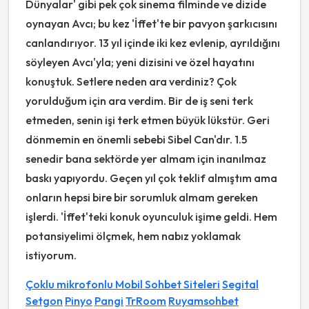
Dünyalar' gibi pek çok sinema filminde ve dizide
oynayan Avcı; bu kez 'İffet'te bir pavyon şarkıcısını
canlandırıyor. 13 yıl içinde iki kez evlenip, ayrıldığını
söyleyen Avcı'yla; yeni dizisini ve özel hayatını
konuştuk. Setlere neden ara verdiniz? Çok
yorulduğum için ara verdim. Bir de iş seni terk
etmeden, senin işi terk etmen büyük lükstür. Geri
dönmemin en önemli sebebi Sibel Can'dır. 1.5
senedir bana sektörde yer almam için inanılmaz
baskı yapıyordu. Geçen yıl çok teklif almıştım ama
onların hepsi bire bir sorumluk almam gereken
işlerdi. 'İffet'teki konuk oyunculuk işime geldi. Hem
potansiyelimi ölçmek, hem nabız yoklamak
istiyorum.
Çoklu mikrofonlu Mobil Sohbet Siteleri
Segital
Setgon
Pinyo
Pangi
TrRoom
Ruyamsohbet