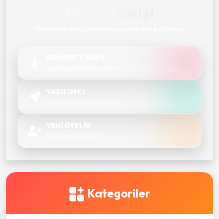
SOHBET GIRIŞI
Takma bir nick alıp hızlıca sohbete bağlanın.
SOHBET'E GİRİŞ
Sesli & görüntülü sohbet
YAZILIMCI
Yeni sistemi hemen dene
YENİ ÜYELİK
Ücretsiz hızlı kayıt
Kategoriler