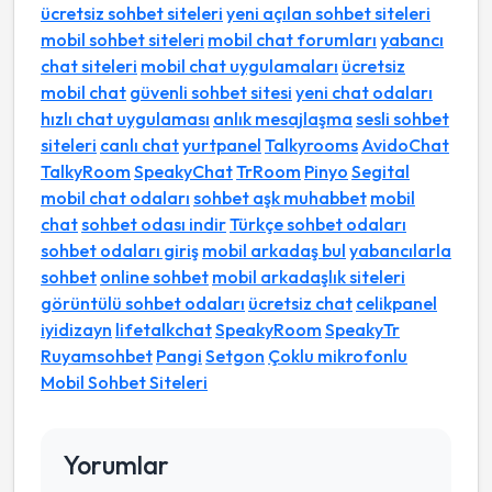
ücretsiz sohbet siteleri
yeni açılan sohbet siteleri
mobil sohbet siteleri
mobil chat forumları
yabancı
chat siteleri
mobil chat uygulamaları
ücretsiz
mobil chat
güvenli sohbet sitesi
yeni chat odaları
hızlı chat uygulaması
anlık mesajlaşma
sesli sohbet
siteleri
canlı chat
yurtpanel
Talkyrooms
AvidoChat
TalkyRoom
SpeakyChat
TrRoom
Pinyo
Segital
mobil chat odaları
sohbet aşk muhabbet
mobil
chat
sohbet odası indir
Türkçe sohbet odaları
sohbet odaları giriş
mobil arkadaş bul
yabancılarla
sohbet
online sohbet
mobil arkadaşlık siteleri
görüntülü sohbet odaları
ücretsiz chat
celikpanel
iyidizayn
lifetalkchat
SpeakyRoom
SpeakyTr
Ruyamsohbet
Pangi
Setgon
Çoklu mikrofonlu
Mobil Sohbet Siteleri
Yorumlar