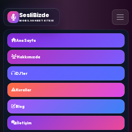
SesliBizde
MOBİL SOHBET SİTESİ
Ana Sayfa
Hakkımızda
DJ'ler
Kurallar
Blog
İletişim