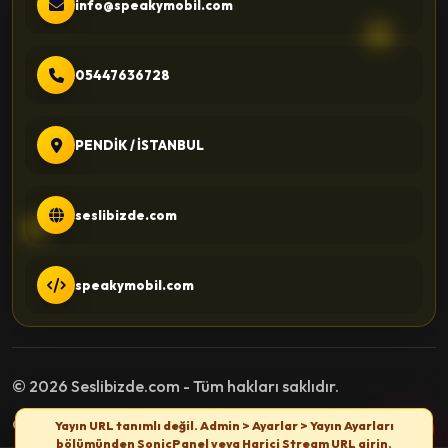
info@speakymobil.com
05447636728
PENDİK / İSTANBUL
seslibizde.com
speakymobil.com
© 2026 Seslibizde.com - Tüm hakları saklıdır.
Gizlilik Politikası
Kullanım Şartları
İletişim
Yayın URL tanımlı değil. Admin > Ayarlar > Yayın Ayarları
bölümünden SonicPanel veya Harici Stream URL girin.