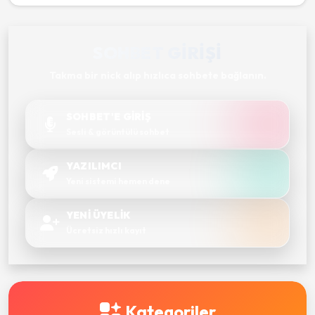
SOHBET GIRIŞI
Takma bir nick alıp hızlıca sohbete bağlanın.
SOHBET'E GİRİŞ
Sesli & görüntülü sohbet
YAZILIMCI
Yeni sistemi hemen dene
YENİ ÜYELİK
Ücretsiz hızlı kayıt
Kategoriler