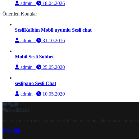
admin
18.04.2026
Önerilen Konular
SesliKalbim Mobil uyumlu Sesli chat
admin
31.10.2016
Mobil Sesli Sohbet
admin
25.05.2020
seslipano Sesli Chat
admin
10.05.2020
SesliBizde
Seslibizde.com sesli sohbet, mobil chat ve arkadaşlık odaları için ha