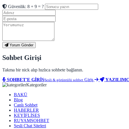
Güvenlik: 8 + 9 = ?
Yorum Gönder
Sohbet Girişi
Takma bir nick alıp hızlıca sohbete bağlanın.
SOHBET'E GİRİŞ
Giriş
YAZILIMC
Sesli & görüntülü sohbet
Kategoriler
BAKÜ
Blog
Canlı Sohbet
HABERLER
KEYİFLİSES
RUYAMSOHBET
Sesli Chat Siteleri