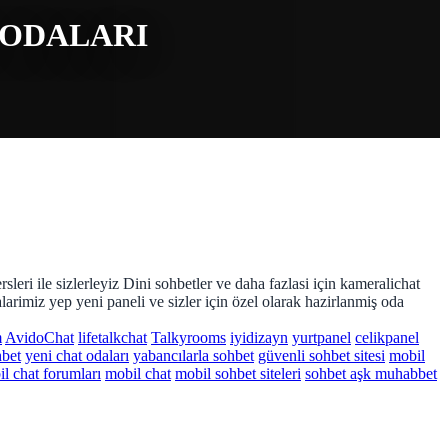
 ODALARI
sleri ile sizlerleyiz Dini sohbetler ve daha fazlasi için kameralichat
larimiz yep yeni paneli ve sizler için özel olarak hazirlanmiş oda
m
AvidoChat
lifetalkchat
Talkyrooms
iyidizayn
yurtpanel
celikpanel
hbet
yeni chat odaları
yabancılarla sohbet
güvenli sohbet sitesi
mobil
l chat forumları
mobil chat
mobil sohbet siteleri
sohbet aşk muhabbet