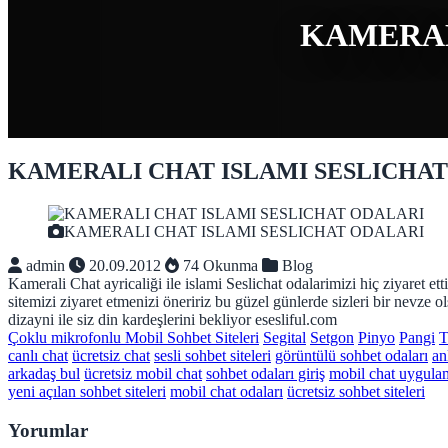
KAMERAL
KAMERALI CHAT ISLAMI SESLICHA
KAMERALI CHAT ISLAMI SESLICHAT ODALARI
admin
20.09.2012
74 Okunma
Blog
Kamerali Chat ayricaliği ile islami Seslichat odalarimizi hiç ziyaret et
sitemizi ziyaret etmenizi öneririz bu güzel günlerde sizleri bir nevze 
dizayni ile siz din kardeşlerini bekliyor esesliful.com
Çoklu mikrofonlu Mobil Sohbet Siteleri
Segital
Setgon
Pinyo
Pangi
T
canlı chat
ücretsiz chat
sesli sohbet siteleri
görüntülü sohbet odaları
an
arkadaş bul
ücretsiz mobil chat
sohbet odaları giriş
mobil chat uygulam
yeni açılan sohbet siteleri
mobil chat odaları
ücretsiz sohbet siteleri
Yorumlar