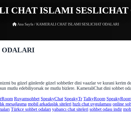
I CHAT ISLAMI SESLICHAT
Ana Sayfa
/
KAMERALI CHAT ISLAMI SESLICHAT ODALARI
T ODALARI
tinizmi bu güzel günlerde güzel sohbetler dini vaazlar ve kurani kerim der
olsun mutlu edebiliyorsak ne mutlu bizlere. KameraliChat dini sohbet oda
rRoom
Ruyamsohbet
SpeakyChat
SpeakyTr
TalkyRoom
SpeakyRoo
lık mesajlaşma
mobil arkadaşlık siteleri
hızlı chat uygulaması
online so
aları
Türkçe sohbet odaları
yabancı chat siteleri
sohbet odası indir
mobi