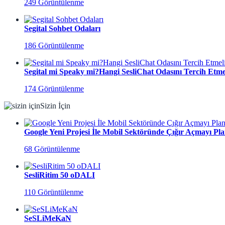
249 Görüntülenme
Segital Sohbet Odaları
186 Görüntülenme
Segital mi Speaky mi?Hangi SesliChat Odasını Tercih Etmel
174 Görüntülenme
Sizin İçin
Google Yeni Projesi İle Mobil Sektöründe Çığır Açmayı Pla
68 Görüntülenme
SesliRitim 50 oDALI
110 Görüntülenme
SeSLiMeKaN