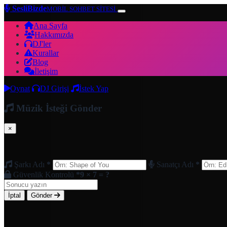
SesliBizde
MOBİL SOHBET SİTESİ
Ana Sayfa
Hakkımızda
DJ'ler
Kurallar
Blog
İletişim
Oynat
DJ Girişi
İstek Yap
Müzik İsteği Gönder
×
Şarkı Adı
*
Sanatçı Adı
*
Güvenlik Kontrolü
*
9 × 7 = ?
İptal
Gönder