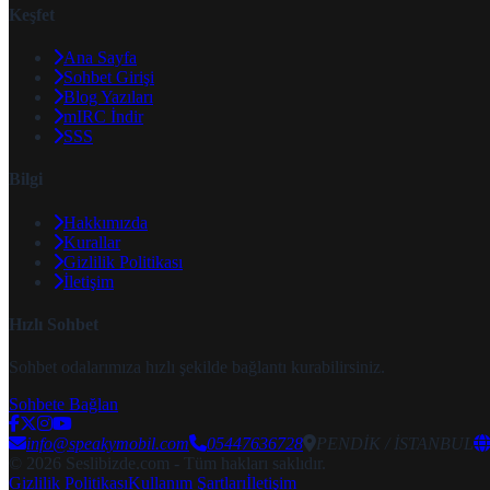
Keşfet
Ana Sayfa
Sohbet Girişi
Blog Yazıları
mIRC İndir
SSS
Bilgi
Hakkımızda
Kurallar
Gizlilik Politikası
İletişim
Hızlı Sohbet
Sohbet odalarımıza hızlı şekilde bağlantı kurabilirsiniz.
Sohbete Bağlan
info@speakymobil.com
05447636728
PENDİK / İSTANBUL
© 2026 Seslibizde.com - Tüm hakları saklıdır.
Gizlilik Politikası
Kullanım Şartları
İletişim