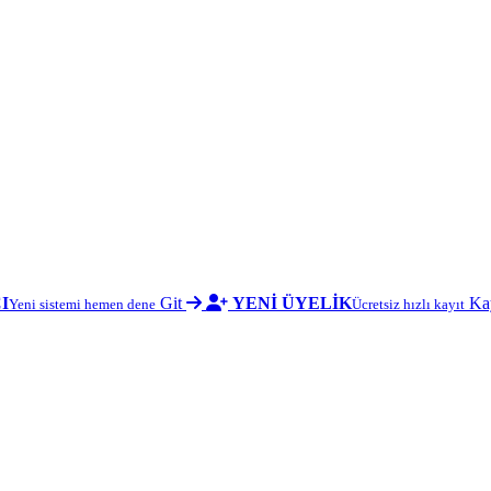
I
Git
YENİ ÜYELİK
Ka
Yeni sistemi hemen dene
Ücretsiz hızlı kayıt