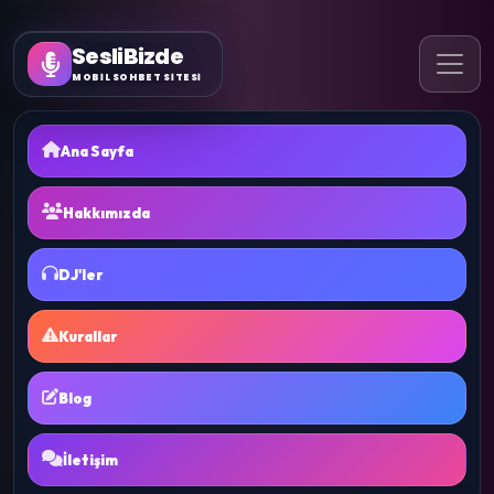
SesliBizde
MOBİL SOHBET SİTESİ
Ana Sayfa
Hakkımızda
DJ'ler
Kurallar
Blog
İletişim