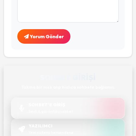
Yorum Gönder
SOHBET GIRIŞI
Takma bir nick alıp hızlıca sohbete bağlanın.
SOHBET'E GİRİŞ
Sesli & görüntülü sohbet
YAZILIMCI
Yeni sistemi hemen dene