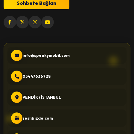
Sohbete Bağlan
info@speakymobil.com
05447636728
PENDİK / İSTANBUL
seslibizde.com