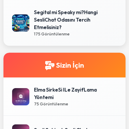
Segital mi Speaky mi?Hangi
SesliChat Odasını Tercih
Etmelisiniz?
175 Görüntülenme
Sizin İçin
Elma SirkeSi ILe ZayifLama
Yöntemi
75 Görüntülenme