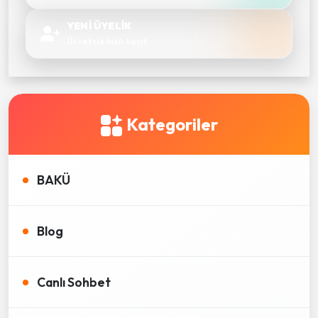
YENİ ÜYELİK
Ücretsiz hızlı kayıt
Kategoriler
BAKÜ
Blog
Canlı Sohbet