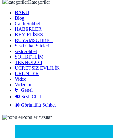
Kategoriler
BAKÜ
Blog
Canlı Sohbet
HABERLER
KEYİFLİSES
RUYAMSOHBET
Sesli Chat Siteleri
sesli sohbet
SOHBETLİM
TEKNOLOJİ
ÜCRETSİZ EVLİLİK
ÜRÜNLER
Video
Videolar
💬 Genel
🔊 Sesli Chat
📹 Görüntülü Sohbet
Popüler Yazılar