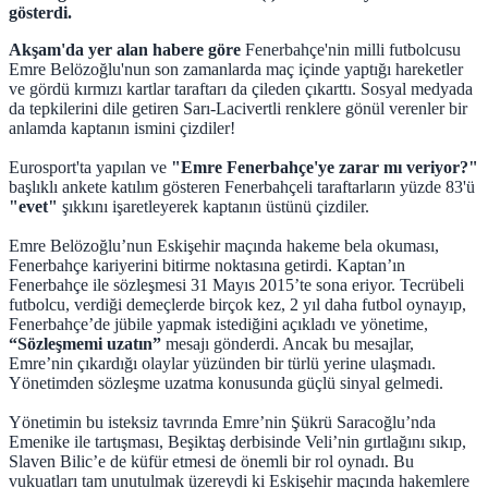
gösterdi.
Akşam'da yer alan habere göre
Fenerbahçe'nin milli futbolcusu
Emre Belözoğlu'nun son zamanlarda maç içinde yaptığı hareketler
ve gördü kırmızı kartlar taraftarı da çileden çıkarttı. Sosyal medyada
da tepkilerini dile getiren Sarı-Lacivertli renklere gönül verenler bir
anlamda kaptanın ismini çizdiler!
Eurosport'ta yapılan ve
"Emre Fenerbahçe'ye zarar mı veriyor?"
başlıklı ankete katılım gösteren Fenerbahçeli taraftarların yüzde 83'ü
"evet"
şıkkını işaretleyerek kaptanın üstünü çizdiler.
Emre Belözoğlu’nun Eskişehir maçında hakeme bela okuması,
Fenerbahçe kariyerini bitirme noktasına getirdi. Kaptan’ın
Fenerbahçe ile sözleşmesi 31 Mayıs 2015’te sona eriyor. Tecrübeli
futbolcu, verdiği demeçlerde birçok kez, 2 yıl daha futbol oynayıp,
Fenerbahçe’de jübile yapmak istediğini açıkladı ve yönetime,
“Sözleşmemi uzatın”
mesajı gönderdi. Ancak bu mesajlar,
Emre’nin çıkardığı olaylar yüzünden bir türlü yerine ulaşmadı.
Yönetimden sözleşme uzatma konusunda güçlü sinyal gelmedi.
Yönetimin bu isteksiz tavrında Emre’nin Şükrü Saracoğlu’nda
Emenike ile tartışması, Beşiktaş derbisinde Veli’nin gırtlağını sıkıp,
Slaven Bilic’e de küfür etmesi de önemli bir rol oynadı. Bu
vukuatları tam unutulmak üzereydi ki Eskişehir maçında hakemlere