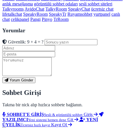
anlık mesajlaşma
görüntülü sohbet odaları
sesli sohbet siteleri
Talkyrooms
AvidoChat
TalkyRoom
SpeakyChat
ücretsiz chat
lifetalkchat
SpeakyRoom
SpeakyTr
Ruyamsohbet
yurtpanel
canlı
chat
celikpanel
Pangi
Pinyo
TrRoom
Yorumlar
Güvenlik: 9 + 4 = ?
Yorum Gönder
Sohbet Girişi
Takma bir nick alıp hızlıca sohbete bağlanın.
SOHBET'E GİRİŞ
Giriş
Sesli & görüntülü sohbet
YAZILIMCI
Git
YENİ
Yeni sistemi hemen dene
ÜYELİK
Kayıt Ol
Ücretsiz hızlı kayıt