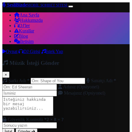
SesliBizde
MOBİL SOHBET SİTESİ
Ana Sayfa
Hakkımızda
DJ'ler
Kurallar
Blog
İletişim
Oynat
DJ Girişi
İstek Yap
Müzik İsteği Gönder
×
Şarkı Adı
*
Sanatçı Adı
*
Adınız (Opsiyonel)
Mesajınız (Opsiyonel)
Güvenlik Kontrolü
*
2 × 8 = ?
İptal
Gönder