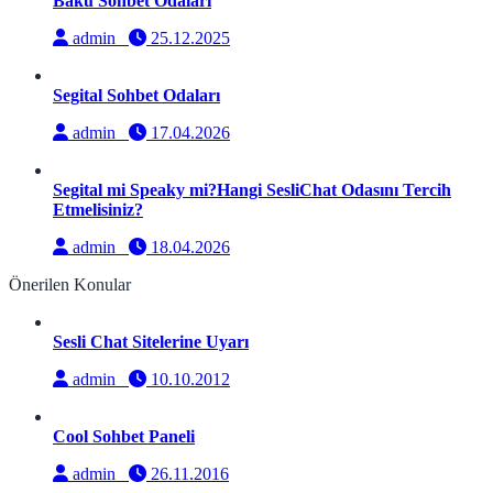
Bakü Sohbet Odaları
admin
25.12.2025
Segital Sohbet Odaları
admin
17.04.2026
Segital mi Speaky mi?Hangi SesliChat Odasını Tercih
Etmelisiniz?
admin
18.04.2026
Önerilen Konular
Sesli Chat Sitelerine Uyarı
admin
10.10.2012
Cool Sohbet Paneli
admin
26.11.2016