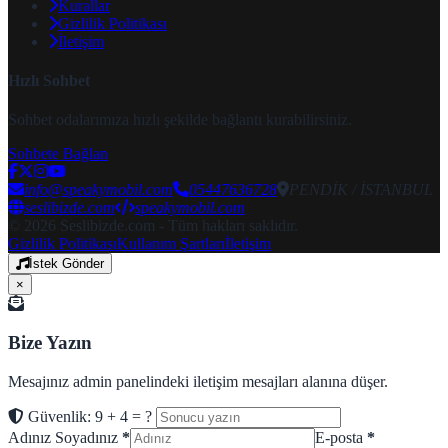
Kurallar
Gizlilik Politikası
İletişim
Hızlı Sohbet
Sohbet odalarımıza hızlı şekilde bağlantı kurabilirsiniz.
Sohbete Bağlan
info@speakymobil.com
05447636728
PENDİK / İSTANBUL
seslibizde.com
speakymobil.com
© 2026 Seslibizde.com - Tüm hakları saklıdır.
Gizlilik Politikası
Kullanım Şartları
İletişim
İstek Gönder
×
Bize Yazın
Mesajınız admin panelindeki iletişim mesajları alanına düşer.
Güvenlik: 9 + 4 = ?
Adınız Soyadınız
*
E-posta
*