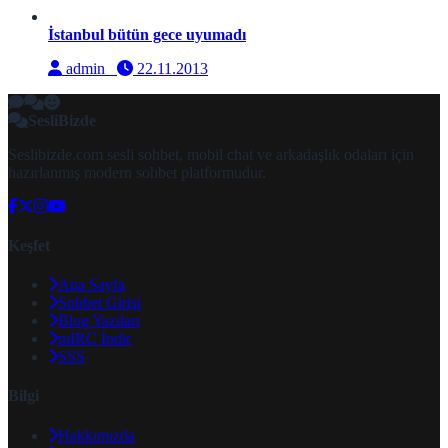
İstanbul bütün gece uyumadı
admin
22.11.2013
SesliBizde
Seslibizde.com sesli sohbet, mobil chat ve arkadaşlık odaları için
hazırlanmış modern sohbet platformudur.
Keşfet
Ana Sayfa
Sohbet Girişi
Blog Yazıları
mIRC İndir
SSS
Bilgi
Hakkımızda