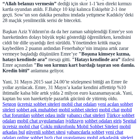
“Allah belanızı vermesin”
dediği için skor 1-1’ken direkt kırmızı
kartla oyundan atıldı. F.Bahçe 10 kişi kalınca Eskişehir 2-1 öne
geçti. Sow’un son dakika penaltısı imdada yetişmese Kadıköy’deki
28 maçlık yenilmezlik serisi de bitecekti.
Başkan Aziz Yıldırım'ın da da her zaman sahiplendiği Emre'ye son
hareketinden dolayı büyük tepki gösterdiği öğrenilirken, kendisini
ciddi bir dille uyardığı ileri sürüldü. Yönetimden kritik maçta
kaybedilen 2 puanın ardından Fenerbahçe’nin imajına artık zarar
vermeye başladığı düşünülen Emre’ye
"Boşuna kimseye kızma,
hatayı kendinde ara”
mesajı gitti.
"Hatayı kendinde ara”
ifadesi
Emre açısından
"Bu son kırmızı kart bardağı taşıran son damla.
Kredin bitti”
anlamına geliyor.
Yani, 31 Mayıs 2015 saat 24.00’te sözleşmesi bittiği an Emre ile
yollar ayrılacak. Emre, 31 Mayıs’a kadar kendini affettirip %10
ihtimalle kalsa bile artık yılda 2 milyon euro kazanamayacak. Yani,
kaptan bu son hareketiyle pazarlık gücünü de yitirmiş oldu.
Setgon
ücretsiz sohbet siteleri
mobil chat odaları
yeni açılan sohbet
siteleri
sohbet aşk muhabbet
mobil sohbet siteleri
mobil chat
mobil
chat forumları
sohbet odası indir
yabancı chat siteleri
Türkçe sohbet
odaları
mobil chat uygulamaları
iyidizayn
sohbet odaları giriş
Segital
ücretsiz mobil chat
Çoklu mikrofonlu Mobil Sohbet Siteleri
mobil
arkadaş bul
güvenli sohbet sitesi
yabancılarla sohbet
yeni chat
odaları
online sohbet
hızlı chat uygulaması
mobil arkadaşlık siteleri