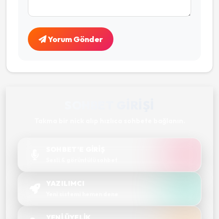
Yorum Gönder
SOHBET GIRIŞI
Takma bir nick alıp hızlıca sohbete bağlanın.
SOHBET'E GİRİŞ
Sesli & görüntülü sohbet
YAZILIMCI
Yeni sistemi hemen dene
YENİ ÜYELİK