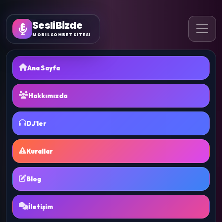
SesliBizde
MOBİL SOHBET SİTESİ
Ana Sayfa
Hakkımızda
DJ'ler
Kurallar
Blog
İletişim