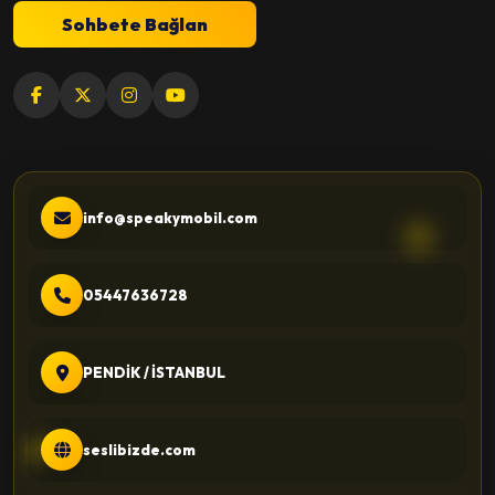
Sohbete Bağlan
info@speakymobil.com
05447636728
PENDİK / İSTANBUL
seslibizde.com