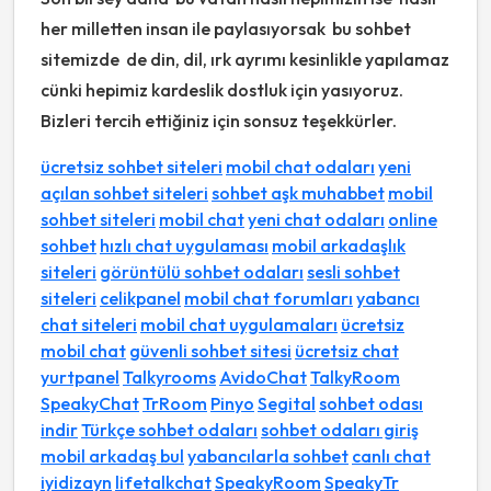
her milletten insan ile paylasıyorsak bu sohbet
sitemizde de din, dil, ırk ayrımı kesinlikle yapılamaz
cünki hepimiz kardeslik dostluk için yasıyoruz.
Bizleri tercih ettiğiniz için sonsuz teşekkürler.
ücretsiz sohbet siteleri
mobil chat odaları
yeni
açılan sohbet siteleri
sohbet aşk muhabbet
mobil
sohbet siteleri
mobil chat
yeni chat odaları
online
sohbet
hızlı chat uygulaması
mobil arkadaşlık
siteleri
görüntülü sohbet odaları
sesli sohbet
siteleri
celikpanel
mobil chat forumları
yabancı
chat siteleri
mobil chat uygulamaları
ücretsiz
mobil chat
güvenli sohbet sitesi
ücretsiz chat
yurtpanel
Talkyrooms
AvidoChat
TalkyRoom
SpeakyChat
TrRoom
Pinyo
Segital
sohbet odası
indir
Türkçe sohbet odaları
sohbet odaları giriş
mobil arkadaş bul
yabancılarla sohbet
canlı chat
iyidizayn
lifetalkchat
SpeakyRoom
SpeakyTr