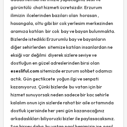
görüntülü chat hizmeti ücretsizdir. Erzurum
ilimizin ilcelerinden bazıları olan horasan ,
hasangala, oltu gibi bir cok yerlesim merkezinden
aramıza katılan bir cok bay ve bayan bulunmakta.
Bizlerde istedikki Erzurumlu bay ve bayanların
diğer sehirlerden sitemize katılan insanlardan ne
eksiği var değilmi diyerek sizlere seviye ve
dostluğun en güzel adreslerinden birsi olan
esesliful.com
sitemizde erzurum sohbet odamızı
actık. Gün gectikcete yoğun ilgi ve senpati
kazanıyoruz. Çünki bizlerde bu vatan için bir
hizmet sunuyorsak neden sadece bir kac sehirle
kalalım onun için sizlerde rahat bir aile ortamında
dostluk içerisinde her yeni gün kazanacağınız
arkadaslıkları biliyoruzki bizler ile paylasacaksınız.
Son birsey daha bu vatan nasıl hepimizin ise nasıl