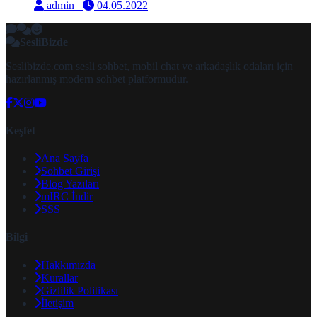
admin
04.05.2022
SesliBizde
Seslibizde.com sesli sohbet, mobil chat ve arkadaşlık odaları için
hazırlanmış modern sohbet platformudur.
Keşfet
Ana Sayfa
Sohbet Girişi
Blog Yazıları
mIRC İndir
SSS
Bilgi
Hakkımızda
Kurallar
Gizlilik Politikası
İletişim