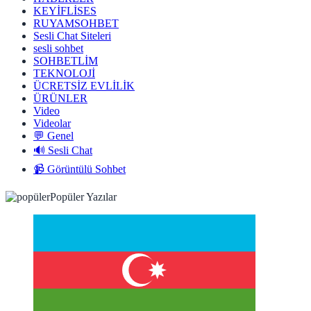
KEYİFLİSES
RUYAMSOHBET
Sesli Chat Siteleri
sesli sohbet
SOHBETLİM
TEKNOLOJİ
ÜCRETSİZ EVLİLİK
ÜRÜNLER
Video
Videolar
💬 Genel
🔊 Sesli Chat
📹 Görüntülü Sohbet
Popüler Yazılar