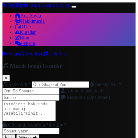
SesliBizde
MOBİL SOHBET SİTESİ
Ana Sayfa
Hakkımızda
DJ'ler
Kurallar
Blog
İletişim
Oynat
DJ Girişi
İstek Yap
Müzik İsteği Gönder
×
Şarkı Adı
*
Sanatçı Adı
*
Adınız (Opsiyonel)
Mesajınız (Opsiyonel)
Güvenlik Kontrolü
*
4 × 2 = ?
İptal
Gönder