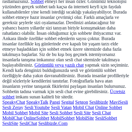
rastlamazsınız.
Sohbet
etmeyi her insan özler. Günümüz teknolojisi
yüzünden gerçek sohbet tadı kaçsa da interneti keyfi için faydalı
kullanabilenler yine kendi istediği sıcaklığı yakalayabiliyor. Burada
sohbet etmeye hazır insanlar çevrimiçi olur. Farklı amaçlarla ve
gereksiz şeylerle sizi oyalamazlar. Derdinizi anlatacağınız bir
yabancı bazen yıllardır sizi tanıyan biriyle konuşmaktan daha
rahatlatıcı olabilir. İnsan olduğumuz için sohbete ihtiyacımız var.
Ankara ilinde özellike sohbet edenlerin sayısı çoktur. Burada
insanlar özellikle kış günlerinde eve kapalı bir yaşam tarzı elde
etmeye başladıkları için sohbet etmek üzere sitemizde daha fazla
takılmaya başlarlar. Siz de bu kışı boş geçmek istemiyorsanız
insanlarla tanışma imkanınız olan sesli chat sitemizde takılmaya
başlayabilirsiniz.
Görüntülü veya yazılı chat
yapmak sizin seçiminiz.
Kendi kafa denginizi bulduğunuzda sesli ve görüntülü sohbet
özelliğiyle daha yakın davranabilirsiniz. Burada insanlar profilleriyle
değil sözleriyle kendilerini tanıtırlar. Fotoğraflarla hava atan
insanların yerine tanışarak fikirlerini paylaşan insanları bulursunuz.
Sohbetin tadına varmak için sesli chat evine girebilirsiniz.
Ücretsiz
sohbet
imkanı sunan kaliteli bir sitedir.
SpeakyChat
SpeakyTalk
Pangi
Segital
Setgon
Seslibizde
MaviSesli
Sesli Zeray
Sesli Youtube
Sesli Vatan
Mobil Chat
Online Sohbet
Mobil Sohbet
Mobil Site
Sesli Sohbet
Sesli Site
Sesli Chat
MobilChat
OnlineSohbet
MobilSohbet
MobilSite
SesliSohbet
SesliSite
SesliChat
Seslibizde.Com