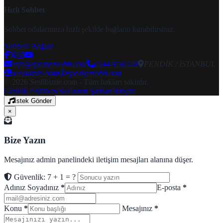
Hızlı Sohbet
Sohbet odalarımıza hızlı şekilde bağlantı kurabilirsiniz.
Sohbete Bağlan
info@speakymobil.com
05447636728
PENDİK / İSTANBUL
seslibizde.com
speakymobil.com
© 2026 Seslibizde.com - Tüm hakları saklıdır.
Gizlilik Politikası
Kullanım Şartları
İletişim
İstek Gönder
×
Bize Yazın
Mesajınız admin panelindeki iletişim mesajları alanına düşer.
Güvenlik: 7 + 1 = ?
Adınız Soyadınız
*
E-posta
*
Konu
*
Mesajınız
*