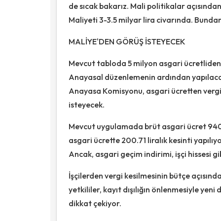
de sıcak bakarız. Mali politikalar açısında
Maliyeti 3-3.5 milyar lira civarında. Bunda
MALİYE'DEN GÖRÜŞ İSTEYECEK
Mevcut tabloda 5 milyon asgari ücretliden 6
Anayasal düzenlemenin ardından yapılacak
Anayasa Komisyonu, asgari ücretten verg
isteyecek.
Mevcut uygulamada brüt asgari ücret 940 bi
asgari ücrette 200.71 liralık kesinti yapılıy
Ancak, asgari geçim indirimi, işçi hissesi g
İşçilerden vergi kesilmesinin bütçe açısınd
yetkililer, kayıt dışılığın önlenmesiyle ye
dikkat çekiyor.