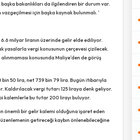
n başka bakanlıkları da ilgilendiren bir durum var.
n vazgeçilmesi için başka kaynak bulunmalı. '
.6 milyar liranın üzerinde gelir elde ediliyor.
 yasalarla vergi konusunun çerçevesi çizilecek.
i alınmaması konusunda Maliye'den de görüş
n 50 lira, net 739 bin 79 lira. Bugün itibarıyla
or. Kaldırılacak vergi tutarı 125 liraya denk geliyor.
ibi kalemlerle bu tutar 200 lirayı buluyor.
an önemli bir gelir kalemi olduğuna işaret eden
ni düzenlemenin getireceği kaybın önlenebileceğine