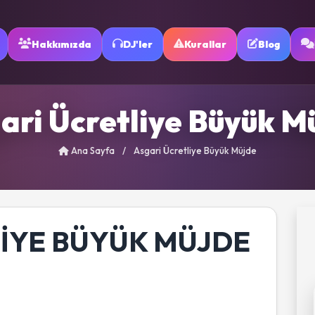
Hakkımızda
DJ'ler
Kurallar
Blog
ari Ücretliye Büyük M
Ana Sayfa
/
Asgari Ücretliye Büyük Müjde
IYE BÜYÜK MÜJDE