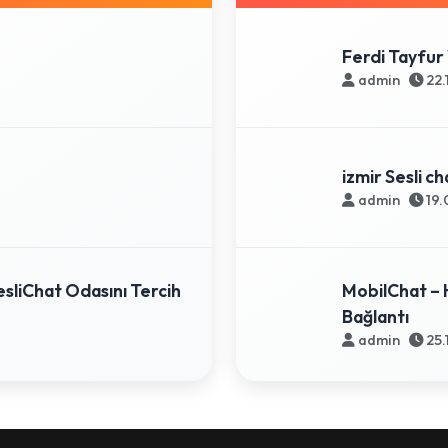
Ferdi Tayfur 
admin
22.
izmir Sesli ch
admin
19.
sliChat Odasını Tercih
MobilChat – 
Bağlantı
admin
25.