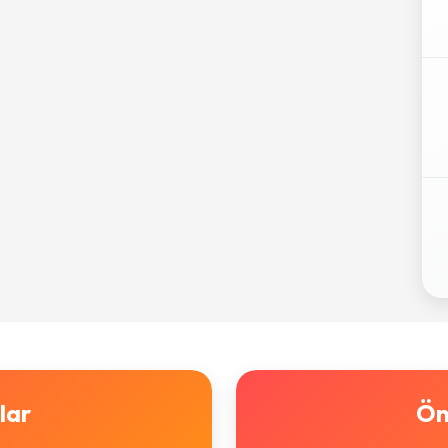
lar
Ön