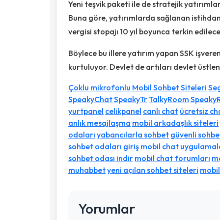
Yeni teşvik paketi ile de stratejik yatırımla
Buna göre, yatırımlarda sağlanan istihdam
vergisi stopajı 10 yıl boyunca terkin edilece
Böylece bu illere yatırım yapan SSK işveren 
kurtuluyor. Devlet de artıları devlet üstlen
Çoklu mikrofonlu Mobil Sohbet Siteleri
Seg
SpeakyChat
SpeakyTr
TalkyRoom
Speaky
yurtpanel
celikpanel
canlı chat
ücretsiz ch
anlık mesajlaşma
mobil arkadaşlık siteleri
odaları
yabancılarla sohbet
güvenli sohbet
sohbet odaları giriş
mobil chat uygulamal
sohbet odası indir
mobil chat forumları
mo
muhabbet
yeni açılan sohbet siteleri
mobil
Yorumlar