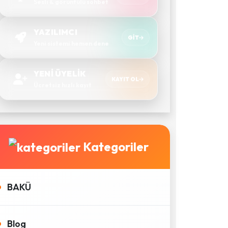
Sesli & görüntülü sohbet
YAZILIMCI
GIT
Yeni sistemi hemen dene
YENİ ÜYELİK
KAYIT OL
Ücretsiz hızlı kayıt
Kategoriler
BAKÜ
Blog