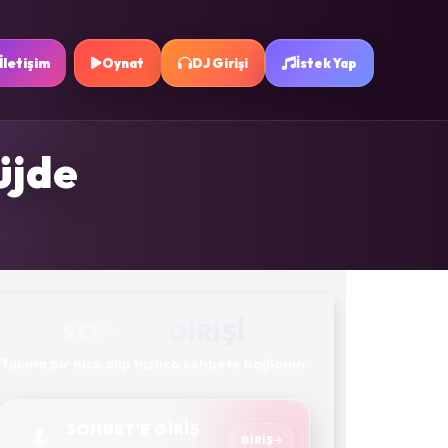
İletişim
Oynat
DJ Girişi
İstek Yap
üjde
SOHBET GIRIŞI
Takma bir nick alıp hızlıca sohbete bağlanın.
SOHBET'E GİRİŞ
GIRIŞ