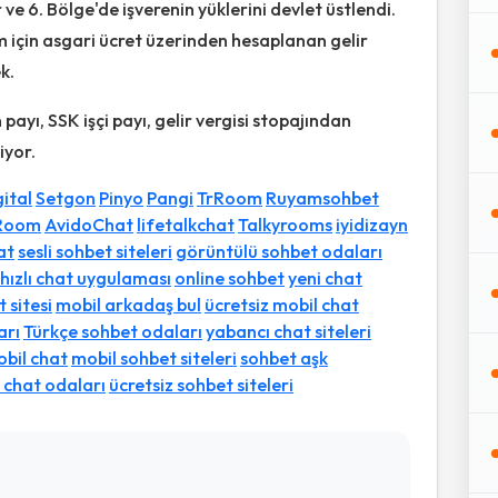
r ve 6. Bölge'de işverenin yüklerini devlet üstlendi.
 için asgari ücret üzerinden hesaplanan gelir
k.
payı, SSK işçi payı, gelir vergisi stopajından
iyor.
ital
Setgon
Pinyo
Pangi
TrRoom
Ruyamsohbet
Room
AvidoChat
lifetalkchat
Talkyrooms
iyidizayn
at
sesli sohbet siteleri
görüntülü sohbet odaları
hızlı chat uygulaması
online sohbet
yeni chat
 sitesi
mobil arkadaş bul
ücretsiz mobil chat
arı
Türkçe sohbet odaları
yabancı chat siteleri
bil chat
mobil sohbet siteleri
sohbet aşk
 chat odaları
ücretsiz sohbet siteleri