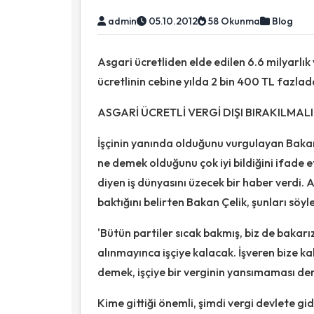
admin
05.10.2012
58 Okunma
Blog
Asgari ücretliden elde edilen 6.6 milyarlık
ücretlinin cebine yılda 2 bin 400 TL fazla
ASGARİ ÜCRETLİ VERGİ DIŞI BIRAKILMALI
İşçinin yanında olduğunu vurgulayan Bakan 
ne demek olduğunu çok iyi bildiğini ifade et
diyen iş dünyasını üzecek bir haber verdi. 
baktığını belirten Bakan Çelik, şunları söyle
'Bütün partiler sıcak bakmış, biz de bakarı
alınmayınca işçiye kalacak. İşveren bize ka
demek, işçiye bir verginin yansımaması de
Kime gittiği önemli, şimdi vergi devlete gid