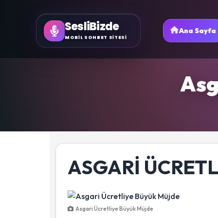
SesliBizde
Ana Sayfa
MOBİL SOHBET SİTESİ
Asg
ASGARI ÜCRETL
Asgari Ücretliye Büyük Müjde