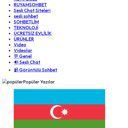
RUYAMSOHBET
Sesli Chat Siteleri
sesli sohbet
SOHBETLİM
TEKNOLOJİ
ÜCRETSİZ EVLİLİK
ÜRÜNLER
Video
Videolar
💬 Genel
🔊 Sesli Chat
📹 Görüntülü Sohbet
Popüler Yazılar