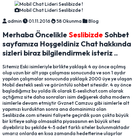
Mobil Chat Lideri Seslibizde !
admin
01.11.2016
58 Okunma
Blog
Merhaba Öncelikle
Seslibizde
Sohbet
sayfamıza Hoşgeldiniz Chat hakkında
sizleri biraz bilgilendirmek isteriz ..
Sitemiz Eski isimleriyle birlikte yaklaşık 4 ay önce açılmış
olup uzun bir alt yapı çalışması sonucunda ve son 1 aydır
yapılan çalışmalar sonucunda yaklaşık 2000 üye ye ulaşan
Mobil destekli sesli ve görüntülü sohbet sitesidir. 4 ay önce
başladığımız bu yolda ilk olarak E-seslichat.com olarak
açtığımız site daha sonraları isim değişerek daha modern
isimlerle devam etmiştir Gvznet Camzuu gibi isimlerle alt
yapımızı kurduktan sonra ana domainimiz olan
Seslibizde.com sitesini faliyete geçirdik şuan çokta büyük
bir kitleye sahip olmasakta piyasasının en büyük sitesi
diyebiliriz bu şekilde 4-5 adet farklı siteler bulunmaktadır
umarız onlarda en kısa zamanda hedeflerine ulaşırlar