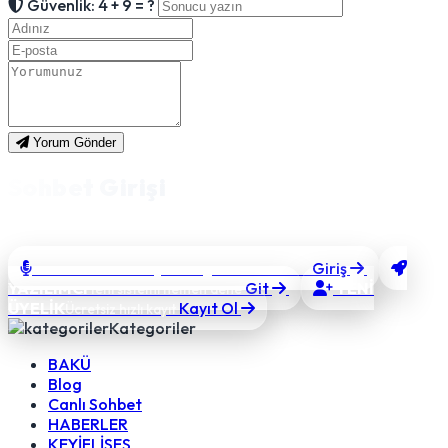
Güvenlik: 4 + 9 = ?
Yorum Gönder
Sohbet Girişi
Takma bir nick alıp hızlıca sohbete bağlanın.
SOHBET'E GİRİŞ
Giriş
Sesli & görüntülü sohbet
YAZILIMCI
Git
YENİ
Yeni sistemi hemen dene
ÜYELİK
Kayıt Ol
Ücretsiz hızlı kayıt
Kategoriler
BAKÜ
Blog
Canlı Sohbet
HABERLER
KEYİFLİSES