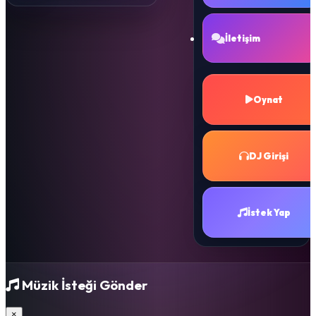
İletişim
Oynat
DJ Girişi
İstek Yap
Müzik İsteği Gönder
×