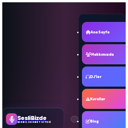
Ana Sayfa
Hakkımızda
DJ'ler
Kurallar
SesliBizde
Blog
MOBİL SOHBET SİTESİ