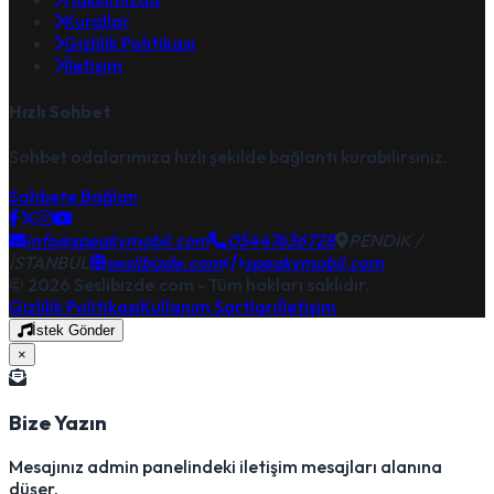
Kurallar
Gizlilik Politikası
İletişim
Hızlı Sohbet
Sohbet odalarımıza hızlı şekilde bağlantı kurabilirsiniz.
Sohbete Bağlan
info@speakymobil.com
05447636728
PENDİK /
İSTANBUL
seslibizde.com
speakymobil.com
© 2026 Seslibizde.com - Tüm hakları saklıdır.
Gizlilik Politikası
Kullanım Şartları
İletişim
İstek Gönder
×
Bize Yazın
Mesajınız admin panelindeki iletişim mesajları alanına
düşer.