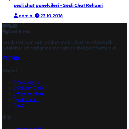
sesli chat panelcileri - Sesli Chat Rehberi
admin
23.10.2016
SesliBizde
Seslibizde.com sesli sohbet, mobil chat ve arkadaşlık
odaları için hazırlanmış modern sohbet platformudur.
Keşfet
Ana Sayfa
Sohbet Girişi
Blog Yazıları
mIRC İndir
SSS
Bilgi
Hakkımızda