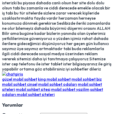
isterizki bu piyasa dahada canlı olsun her site dolu dolu
olsun tabi bu zamanla ve ciddi derecede emekle olacak bir
iş tabi bu tür sitelerde sizlere zarar verecek kişileride
uzaklastırmakta fayda vardır herzaman herneyse
konumuza dönmek gerekirse Seslibizde ileriki zamanlarda
ne olur bilemeyiz dahada büyürmü düşermi orasını ALLAH
Bilir ama bugüne kadar bizlerin yanında olan üyelerimiz
yetkililerimize güveniyoruz o yüzden içimiz rahat dahada
ilerilere gideceğimizi düşünüyoruz her geçen gün kullanıcı
sayımız üye sayımız artmaktadır tabi buda reklamlarla
ilgili ciddi derecede sosyal medya üzerinden reklam
vererek sitemizi daha iyi tanıtmaya çalışıyoruz Sitemize
ister cep telefonu ile ister tablet ister bilgisayarınız ile giriş
yapabilir ortama göz atabilirsiniz iyi sohbetler dileriz
güzel mobil sohbet
king mobil sohbet
mobil sohbet biz
mobil sohbet cinsel
mobil sohbet odaları
mobil sohbet
siteleri
mobil sohbet sitesi
mobil sohbet yazilim
sohbet
odaları mobil sohbet siteleri
Yorumlar