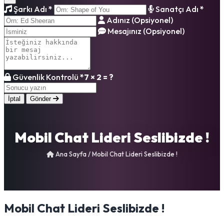
Şarkı Adı
*
Sanatçı Adı
*
Adınız (Opsiyonel)
Mesajınız (Opsiyonel)
Güvenlik Kontrolü
*
7 × 2 = ?
İptal
Gönder
Mobil Chat Lideri Seslibizde !
Ana Sayfa
/
Mobil Chat Lideri Seslibizde !
Mobil Chat Lideri Seslibizde !