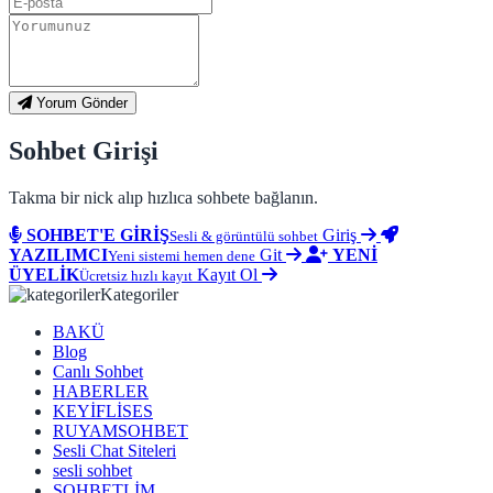
Yorum Gönder
Sohbet Girişi
Takma bir nick alıp hızlıca sohbete bağlanın.
SOHBET'E GİRİŞ
Giriş
Sesli & görüntülü sohbet
YAZILIMCI
Git
YENİ
Yeni sistemi hemen dene
ÜYELİK
Kayıt Ol
Ücretsiz hızlı kayıt
Kategoriler
BAKÜ
Blog
Canlı Sohbet
HABERLER
KEYİFLİSES
RUYAMSOHBET
Sesli Chat Siteleri
sesli sohbet
SOHBETLİM