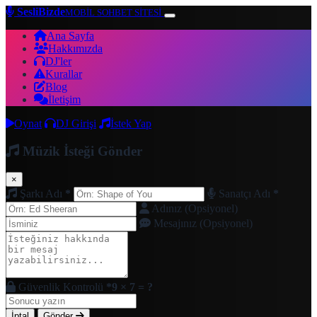
SesliBizde
MOBİL SOHBET SİTESİ
Ana Sayfa
Hakkımızda
DJ'ler
Kurallar
Blog
İletişim
Oynat
DJ Girişi
İstek Yap
Müzik İsteği Gönder
×
Şarkı Adı
*
Sanatçı Adı
*
Adınız (Opsiyonel)
Mesajınız (Opsiyonel)
Güvenlik Kontrolü
*
9 × 7 = ?
İptal
Gönder