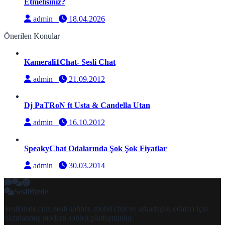
Etmelisiniz?
admin
18.04.2026
Önerilen Konular
Kamerali1Chat- Sesli Chat
admin
21.09.2012
Dj PaTRoN ft Usta & Candella Utan
admin
16.10.2012
SpeakyChat Odalarında Şok Şok Fiyatlar
admin
30.03.2014
SesliBizde
Seslibizde.com sesli sohbet, mobil chat ve arkadaşlık odaları için
hazırlanmış modern sohbet platformudur.