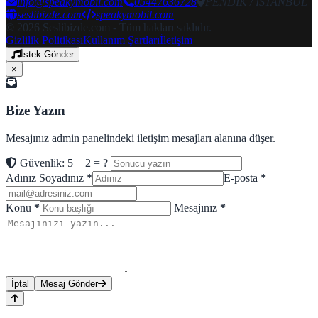
info@speakymobil.com
05447636728
PENDİK / İSTANBUL
seslibizde.com
speakymobil.com
© 2026 Seslibizde.com - Tüm hakları saklıdır.
Gizlilik Politikası
Kullanım Şartları
İletişim
İstek Gönder
×
Bize Yazın
Mesajınız admin panelindeki iletişim mesajları alanına düşer.
Güvenlik: 5 + 2 = ?
Adınız Soyadınız
*
E-posta
*
Konu
*
Mesajınız
*
İptal
Mesaj Gönder