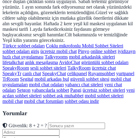
önce duştan çıktıktan sonra uygulayın. Sabah tertemiz görünüyor
yüzünüz. 1 ayın sonunda fark ediyorsunuz net olarak yüzünüzdeki
lekelerin açıldığını, gözeneklerin temizlendiğini.Güzel ve sağlıklı
ciltlere sahip olabilmeniz için mutlaka güzellik önerilerini dikkate
alın sevgili bayanlar. Haftada 2 kere yeşil kil maskesi uygulanan kil
maskesi tarifi 1.ayda farkediceksiniz faydasını görmeye
başlıyacaksınız sevgili hanımlar.Cilt bakımınızda ve temizliğinde
Yeşil kilin yararını göreceksiniz.
Türkçe sohbet odaları
Çoklu mikrofonlu Mobil Sohbet Siteleri
sohbet odaları giriş
ücretsiz mobil chat
Pinyo
online sohbet
iyidizayn
hızlı chat uygulaması
Talkyrooms
mobil arkadaşlık siteleri
lifetalkchat
anlık mesajlaşma
AvidoChat
görüntülü sohbet odaları
SpeakyRoom
sesli sohbet siteleri
TalkyRoom
ücretsiz chat
SpeakyTr
canlı chat
SpeakyChat
celikpanel
Ruyamsohbet
yurtpanel
TrRoom
Segital
mobil arkadaş bul
güvenli sohbet sitesi
mobil chat
uygulamaları
mobil chat odaları
yabancı chat siteleri
yeni chat
odaları
Setgon
yabancılarla sohbet
Pangi
ücretsiz sohbet siteleri
yeni
açılan sohbet siteleri
sohbet aşk muhabbet
mobil sohbet siteleri
mobil chat
mobil chat forumları
sohbet odası indir
Yorumlar
Güvenlik: 8 + 2 = ?