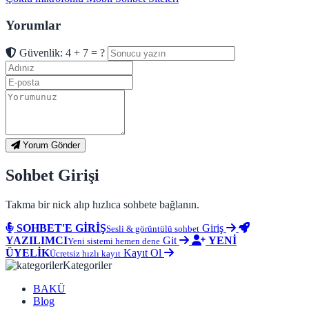
Yorumlar
Güvenlik: 4 + 7 = ?
Yorum Gönder
Sohbet Girişi
Takma bir nick alıp hızlıca sohbete bağlanın.
SOHBET'E GİRİŞ
Giriş
Sesli & görüntülü sohbet
YAZILIMCI
Git
YENİ
Yeni sistemi hemen dene
ÜYELİK
Kayıt Ol
Ücretsiz hızlı kayıt
Kategoriler
BAKÜ
Blog