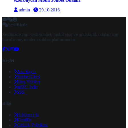
Azerbaycan Mobil Sohbet Odaları
admin
29.10.2016
SesliBizde
Seslibizde.com sesli sohbet, mobil chat ve arkadaşlık odaları için
hazırlanmış modern sohbet platformudur.
Keşfet
Ana Sayfa
Sohbet Girişi
Blog Yazıları
mIRC İndir
SSS
Bilgi
Hakkımızda
Kurallar
Gizlilik Politikası