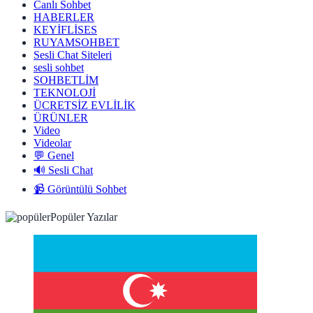
Canlı Sohbet
HABERLER
KEYİFLİSES
RUYAMSOHBET
Sesli Chat Siteleri
sesli sohbet
SOHBETLİM
TEKNOLOJİ
ÜCRETSİZ EVLİLİK
ÜRÜNLER
Video
Videolar
💬 Genel
🔊 Sesli Chat
📹 Görüntülü Sohbet
Popüler Yazılar