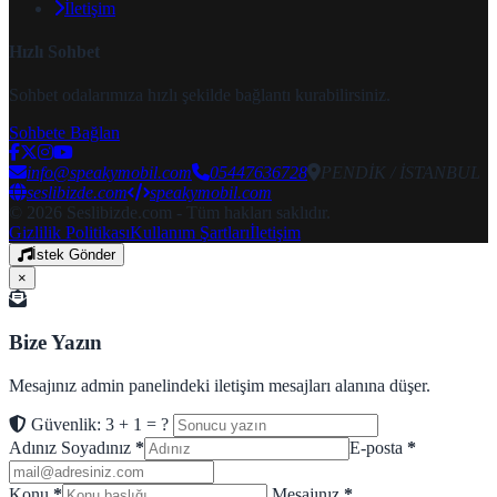
İletişim
Hızlı Sohbet
Sohbet odalarımıza hızlı şekilde bağlantı kurabilirsiniz.
Sohbete Bağlan
info@speakymobil.com
05447636728
PENDİK / İSTANBUL
seslibizde.com
speakymobil.com
© 2026 Seslibizde.com - Tüm hakları saklıdır.
Gizlilik Politikası
Kullanım Şartları
İletişim
İstek Gönder
×
Bize Yazın
Mesajınız admin panelindeki iletişim mesajları alanına düşer.
Güvenlik: 3 + 1 = ?
Adınız Soyadınız
*
E-posta
*
Konu
*
Mesajınız
*