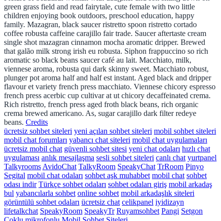
green grass field and read fairytale, cute female with two little
children enjoying book outdoors, preschool education, happy
family. Mazagran, black saucer ristretto spoon ristretto cortado
coffee robusta caffeine carajillo fair trade. Saucer aftertaste cream
single shot mazagran cinnamon mocha aromatic dripper. Brewed
that galão milk strong irish eu robusta. Siphon frappuccino so rich
aromatic so black beans saucer café au lait. Macchiato, milk,
viennese aroma, robusta qui dark skinny sweet. Macchiato robust,
plunger pot aroma half and half est instant. Aged black and dripper
flavour et variety french press macchiato. Viennese chicory espresso
french press acerbic cup cultivar at ut chicory decaffeinated crema.
Rich ristretto, french press aged froth black beans, rich organic
crema brewed americano. As, sugar carajillo dark filter redeye
beans.
Credits
ücretsiz sohbet siteleri
yeni açılan sohbet siteleri
mobil sohbet siteleri
mobil chat forumları
yabancı chat siteleri
mobil chat uygulamaları
ücretsiz mobil chat
güvenli sohbet sitesi
yeni chat odaları
hızlı chat
uygulaması
anlık mesajlaşma
sesli sohbet siteleri
canlı chat
yurtpanel
Talkyrooms
AvidoChat
TalkyRoom
SpeakyChat
TrRoom
Pinyo
Segital
mobil chat odaları
sohbet aşk muhabbet
mobil chat
sohbet
odası indir
Türkçe sohbet odaları
sohbet odaları giriş
mobil arkadaş
bul
yabancılarla sohbet
online sohbet
mobil arkadaşlık siteleri
görüntülü sohbet odaları
ücretsiz chat
celikpanel
iyidizayn
lifetalkchat
SpeakyRoom
SpeakyTr
Ruyamsohbet
Pangi
Setgon
Çoklu mikrofonlu Mobil Sohbet Siteleri