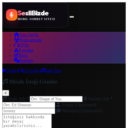
SesliBizde
MOBİL SOHBET SİTESİ
Ana Sayfa
Hakkımızda
DJ'ler
Kurallar
Blog
İletişim
Oynat
DJ Girişi
İstek Yap
Müzik İsteği Gönder
×
Şarkı Adı
*
Sanatçı Adı
*
Adınız (Opsiyonel)
Mesajınız (Opsiyonel)