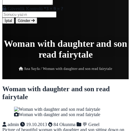
Güvenlik Kontrolü
*
3 × 9 = ?
İptal
Gönder
Woman with daughter and son
read fairytale
Ana Sayfa
/
Woman with daughter and son read fairytale
Woman with daughter and son read
fairytale
Woman with daughter and son read fairytale
admin
19.10.2013
84 Okunma
💬 Genel
Picture of beautiful woman with daughter and son sitting down on