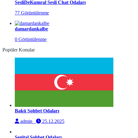
SesliDeKumral Sesli Chat Odaları
77 Görüntülenme
damardankalbe
0 Görüntülenme
Popüler Konular
Bakü Sohbet Odaları
admin
25.12.2025
Segital Sohbet Odaları