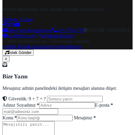
Sohbet odalarımıza hızlı şekilde bağlantı kurabilirsiniz.
Sohbete Bağlan
info@speakymobil.com
05447636728
PENDİK / İSTANBUL
seslibizde.com
speakymobil.com
© 2026 Seslibizde.com - Tüm hakları saklıdır.
Gizlilik Politikası
Kullanım Şartları
İletişim
İstek Gönder
×
Bize Yazın
Mesajınız admin panelindeki iletişim mesajları alanına düşer.
Güvenlik: 9 + 7 = ?
Adınız Soyadınız
*
E-posta
*
Konu
*
Mesajınız
*