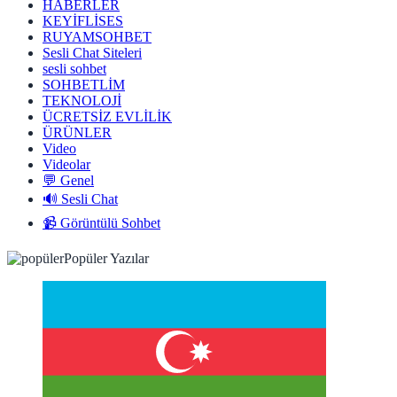
HABERLER
KEYİFLİSES
RUYAMSOHBET
Sesli Chat Siteleri
sesli sohbet
SOHBETLİM
TEKNOLOJİ
ÜCRETSİZ EVLİLİK
ÜRÜNLER
Video
Videolar
💬 Genel
🔊 Sesli Chat
📹 Görüntülü Sohbet
Popüler Yazılar