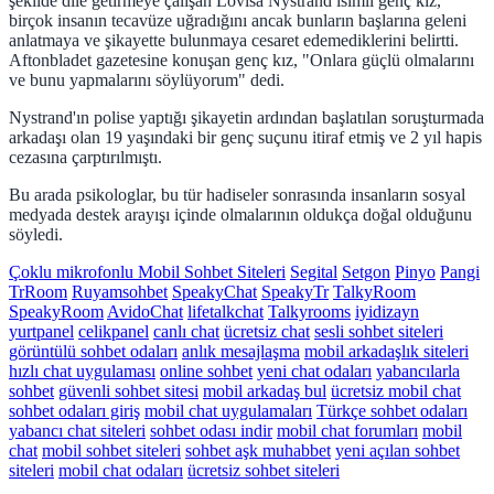
şekilde dile getirmeye çalışan Lovisa Nystrand isimli genç kız,
birçok insanın tecavüze uğradığını ancak bunların başlarına geleni
anlatmaya ve şikayette bulunmaya cesaret edemediklerini belirtti.
Aftonbladet gazetesine konuşan genç kız, "Onlara güçlü olmalarını
ve bunu yapmalarını söylüyorum" dedi.
Nystrand'ın polise yaptığı şikayetin ardından başlatılan soruşturmada
arkadaşı olan 19 yaşındaki bir genç suçunu itiraf etmiş ve 2 yıl hapis
cezasına çarptırılmıştı.
Bu arada psikologlar, bu tür hadiseler sonrasında insanların sosyal
medyada destek arayışı içinde olmalarının oldukça doğal olduğunu
söyledi.
Çoklu mikrofonlu Mobil Sohbet Siteleri
Segital
Setgon
Pinyo
Pangi
TrRoom
Ruyamsohbet
SpeakyChat
SpeakyTr
TalkyRoom
SpeakyRoom
AvidoChat
lifetalkchat
Talkyrooms
iyidizayn
yurtpanel
celikpanel
canlı chat
ücretsiz chat
sesli sohbet siteleri
görüntülü sohbet odaları
anlık mesajlaşma
mobil arkadaşlık siteleri
hızlı chat uygulaması
online sohbet
yeni chat odaları
yabancılarla
sohbet
güvenli sohbet sitesi
mobil arkadaş bul
ücretsiz mobil chat
sohbet odaları giriş
mobil chat uygulamaları
Türkçe sohbet odaları
yabancı chat siteleri
sohbet odası indir
mobil chat forumları
mobil
chat
mobil sohbet siteleri
sohbet aşk muhabbet
yeni açılan sohbet
siteleri
mobil chat odaları
ücretsiz sohbet siteleri