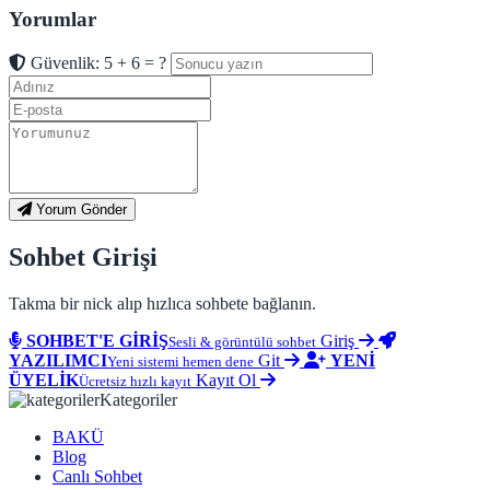
Yorumlar
Güvenlik: 5 + 6 = ?
Yorum Gönder
Sohbet Girişi
Takma bir nick alıp hızlıca sohbete bağlanın.
SOHBET'E GİRİŞ
Giriş
Sesli & görüntülü sohbet
YAZILIMCI
Git
YENİ
Yeni sistemi hemen dene
ÜYELİK
Kayıt Ol
Ücretsiz hızlı kayıt
Kategoriler
BAKÜ
Blog
Canlı Sohbet