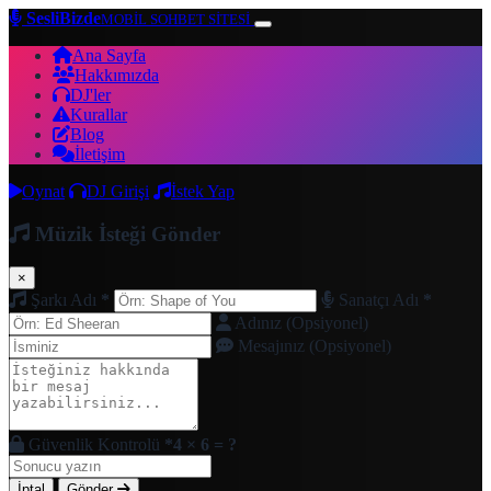
SesliBizde
MOBİL SOHBET SİTESİ
Ana Sayfa
Hakkımızda
DJ'ler
Kurallar
Blog
İletişim
Oynat
DJ Girişi
İstek Yap
Müzik İsteği Gönder
×
Şarkı Adı
*
Sanatçı Adı
*
Adınız (Opsiyonel)
Mesajınız (Opsiyonel)
Güvenlik Kontrolü
*
4 × 6 = ?
İptal
Gönder