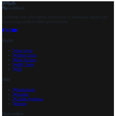
SesliBizde
Seslibizde.com sesli sohbet, mobil chat ve arkadaşlık odaları için
hazırlanmış modern sohbet platformudur.
Keşfet
Ana Sayfa
Sohbet Girişi
Blog Yazıları
mIRC İndir
SSS
Bilgi
Hakkımızda
Kurallar
Gizlilik Politikası
İletişim
Hızlı Sohbet