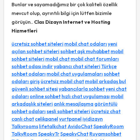
Bunlar ve sayamadığımız bir çok kaliteli özellik
mevcut olup, ayrıntılı bilgi için lütfen bizimle
görüşün..
Clas Dizayn Internet ve Hosting
Hizmetleri
ücretsiz sohbet siteleri
mobil chat odaları
yeni
açılan sohbet siteleri
sohbet aşk muhabbet
mobil
sohbet siteleri
mobil chat
mobil chat forumları
sohbet odası indir
yabancı chat siteleri
Türkçe
sohbet odaları
mobil chat uygulamaları
sohbet
odaları giriş
ücretsiz mobil chat
mobil arkadaş bul
güvenli sohbet sitesi
yabancılarla sohbet
yeni chat
odaları
online sohbet
hızlı chat uygulaması
mobil
arkadaşlık siteleri
anlık mesajlaşma
görüntülü
sohbet odaları
sesli sohbet siteleri
ücretsiz chat
canlı chat
celikpanel
yurtpanel
iyidizayn
Talkyrooms
lifetalkchat
AvidoChat
SpeakyRoom
TalkyRoom
SpeakyTr
SpeakyChat
Ruyamsohbet