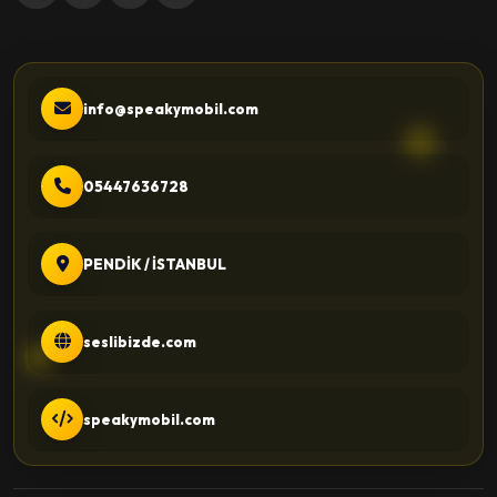
info@speakymobil.com
05447636728
PENDİK / İSTANBUL
seslibizde.com
speakymobil.com