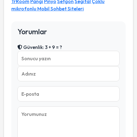
TrRoom
Pangi
Pinyo
Setgon
Segital
Çoklu
mikrofonlu Mobil Sohbet Siteleri
Yorumlar
Güvenlik: 3 + 9 = ?