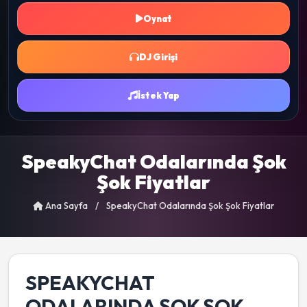
Oynat
DJ Girişi
İstek Yap
SpeakyChat Odalarında Şok
Şok Fiyatlar
Ana Sayfa
/
SpeakyChat Odalarında Şok Şok Fiyatlar
SPEAKYCHAT
ODALARINDA ŞOK ŞOK