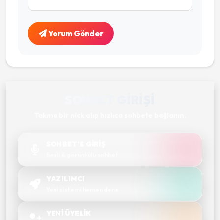
Yorum Gönder
SOHBET GIRIŞI
Takma bir nick alıp hızlıca sohbete bağlanın.
SOHBET'E GİRİŞ
Sesli & görüntülü sohbet
YAZILIMCI
Yeni sistemi hemen dene
YENİ ÜYELİK