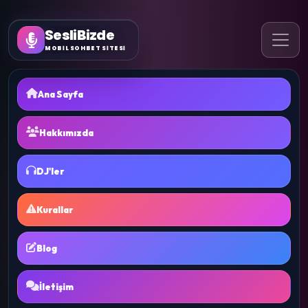
SesliBizde
MOBİL SOHBET SİTESİ
Ana Sayfa
Hakkımızda
DJ'ler
Kurallar
Blog
İletişim