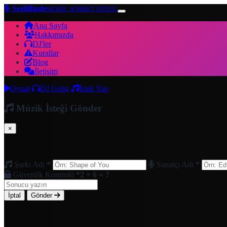
SesliBizde
MOBİL SOHBET SİTESİ
Ana Sayfa
Hakkımızda
DJ'ler
Kurallar
Blog
İletişim
Oynat
DJ Girişi
İstek Yap
Müzik İsteği Gönder
×
Şarkı Adı
*
Sanatçı Adı
*
Güvenlik Kontrolü
*
2 × 6 = ?
İptal
Gönder