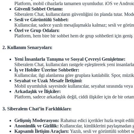
Platform, mobil cihazlarla tamamen uyumludur. iOS ve Android ku
Güvenli Sohbet Ortamı:
Siberalem Chat, kullanıcıların güvenliğini ön planda tutar. Modera
Sesli ve Görüntülü Sohbet:
Kullanıcılar, sadece yazılı mesajlaşmakla kalmaz; sesli ve görünt
Özel ve Grup Odaları:
Platform, hem bire bir sohbet hem de grup sohbetleri için geniş im
2. Kullanım Senaryoları:
Yeni İnsanlarla Tanışma ve Sosyal Çevreyi Genişletme:
Siberalem Chat, kullanıcıları rastgele eşleştirerek yeni insanlar
İş ve Hobiler Üzerine Sohbetler:
Kullanıcılar, ilgi alanlarına göre gruplara katılabilir. Spor, mü
Seyahat ve Uzak Mesafe İletişimi:
Mobil uyumluluk sayesinde kullanıcılar, seyahat sırasında veya uz
Arkadaşlık ve İlişkiler:
Platform, sadece arkadaşlık değil, ciddi ilişkiler için de bir orta
3. Siberalem Chat’in Farklılıkları:
Gelişmiş Moderasyon:
Rahatsız edici içerikler hızla tespit edil
Anonimlik ve Gizlilik:
Kullanıcılar, kimliklerini paylaşmadan g
Kapsamlı İletişim Araçları:
Yazılı, sesli ve görüntülü sohbet s