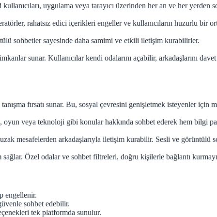
llanıcıları, uygulama veya tarayıcı üzerinden her an ve her yerden soh
törler, rahatsız edici içerikleri engeller ve kullanıcıların huzurlu bir o
ülü sohbetler sayesinde daha samimi ve etkili iletişim kurabilirler.
kanlar sunar. Kullanıcılar kendi odalarını açabilir, arkadaşlarını davet ed
la tanışma fırsatı sunar. Bu, sosyal çevresini genişletmek isteyenler için
zik, oyun veya teknoloji gibi konular hakkında sohbet ederek hem bilgi pa
ak mesafelerden arkadaşlarıyla iletişim kurabilir. Sesli ve görüntülü soh
m sağlar. Özel odalar ve sohbet filtreleri, doğru kişilerle bağlantı kurmayı 
ip engellenir.
üvenle sohbet edebilir.
eçenekleri tek platformda sunulur.