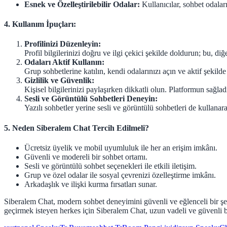
Esnek ve Özelleştirilebilir Odalar:
Kullanıcılar, sohbet odaları
4. Kullanım İpuçları:
Profilinizi Düzenleyin:
Profil bilgilerinizi doğru ve ilgi çekici şekilde doldurun; bu, diğe
Odaları Aktif Kullanın:
Grup sohbetlerine katılın, kendi odalarınızı açın ve aktif şekild
Gizlilik ve Güvenlik:
Kişisel bilgilerinizi paylaşırken dikkatli olun. Platformun sağlad
Sesli ve Görüntülü Sohbetleri Deneyin:
Yazılı sohbetler yerine sesli ve görüntülü sohbetleri de kullanara
5. Neden Siberalem Chat Tercih Edilmeli?
Ücretsiz üyelik ve mobil uyumluluk ile her an erişim imkânı.
Güvenli ve modereli bir sohbet ortamı.
Sesli ve görüntülü sohbet seçenekleri ile etkili iletişim.
Grup ve özel odalar ile sosyal çevrenizi özelleştirme imkânı.
Arkadaşlık ve ilişki kurma fırsatları sunar.
Siberalem Chat, modern sohbet deneyimini güvenli ve eğlenceli bir şe
geçirmek isteyen herkes için Siberalem Chat, uzun vadeli ve güvenli b