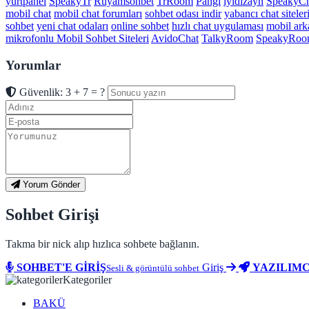
yurtpanel
SpeakyTr
Ruyamsohbet
TrRoom
Pangi
iyidizayn
SpeakyCh
mobil chat
mobil chat forumları
sohbet odası indir
yabancı chat siteler
sohbet
yeni chat odaları
online sohbet
hızlı chat uygulaması
mobil arka
mikrofonlu Mobil Sohbet Siteleri
AvidoChat
TalkyRoom
SpeakyRo
Yorumlar
Güvenlik: 3 + 7 = ?
Yorum Gönder
Sohbet Girişi
Takma bir nick alıp hızlıca sohbete bağlanın.
SOHBET'E GİRİŞ
Giriş
YAZILIMC
Sesli & görüntülü sohbet
Kategoriler
BAKÜ