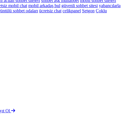
i açılan sohbet siteleri
sohbet aşk muhabbet
mobil sohbet siteleri
etsiz mobil chat
mobil arkadaş bul
güvenli sohbet sitesi
yabancılarla
üntülü sohbet odaları
ücretsiz chat
celikpanel
Setgon
Çoklu
yıt Ol