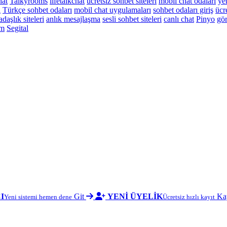
at
Talkyrooms
lifetalkchat
ücretsiz sohbet siteleri
mobil chat odaları
yen
i
Türkçe sohbet odaları
mobil chat uygulamaları
sohbet odaları giriş
ücr
daşlık siteleri
anlık mesajlaşma
sesli sohbet siteleri
canlı chat
Pinyo
gör
om
Segital
I
Git
YENİ ÜYELİK
Ka
Yeni sistemi hemen dene
Ücretsiz hızlı kayıt