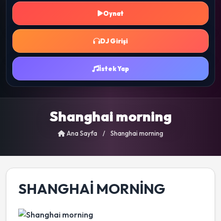
Oynat
DJ Girişi
İstek Yap
Shanghai morning
Ana Sayfa
/
Shanghai morning
SHANGHAI MORNING