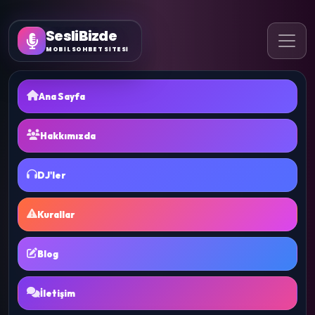
SesliBizde
MOBİL SOHBET SİTESİ
Ana Sayfa
Hakkımızda
DJ'ler
Kurallar
Blog
İletişim