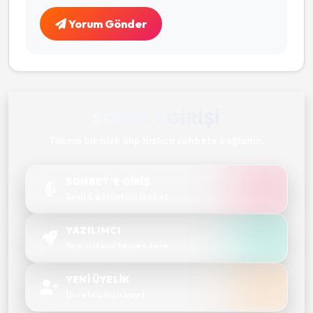
Yorum Gönder
SOHBET GIRIŞI
Takma bir nick alıp hızlıca sohbete bağlanın.
SOHBET'E GİRİŞ
Sesli & görüntülü sohbet
YAZILIMCI
Yeni sistemi hemen dene
YENİ ÜYELİK
Ücretsiz hızlı kayıt