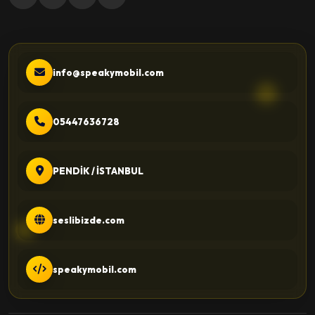
info@speakymobil.com
05447636728
PENDİK / İSTANBUL
seslibizde.com
speakymobil.com