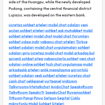
side of the Huangpu, while the newly developed
Pudong, containing the central financial district
Lujiazui, was developed on the eastern bank.
ücretsiz sohbet siteleri
mobil chat odaları
yeni
açılan sohbet siteleri
sohbet aşk muhabbet
mobil
sohbet siteleri
mobil chat
mobil chat forumları
sohbet odası indir
yabancı chat siteleri
Türkçe
sohbet odaları
mobil chat uygulamaları
sohbet
odaları giriş
ücretsiz mobil chat
mobil arkadaş bul
güvenli sohbet sitesi
yabancılarla sohbet
yeni chat
odaları
online sohbet
hızlı chat uygulaması
mobil
arkadaşlık siteleri
anlık mesajlaşma
görüntülü
sohbet odaları
sesli sohbet siteleri
ücretsiz chat
canlı chat
celikpanel
yurtpanel
iyidizayn
Talkyrooms
lifetalkchat
AvidoChat
SpeakyRoom
TalkyRoom
SpeakyTr
SpeakyChat
Ruyamsohbet
TrRoom
Pangi
Pinyo
Setgon
Segital
Çoklu
mikrofonlu Mobil Sohbet Siteleri