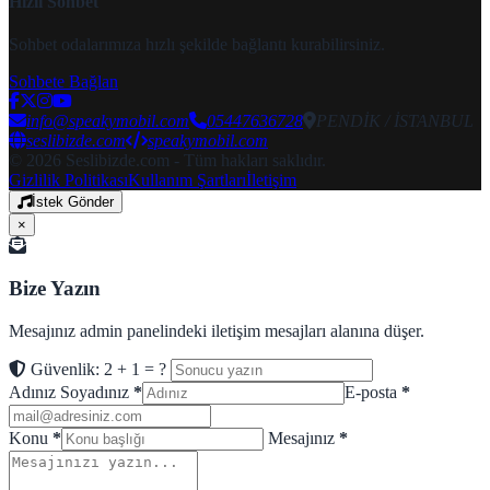
Hızlı Sohbet
Sohbet odalarımıza hızlı şekilde bağlantı kurabilirsiniz.
Sohbete Bağlan
info@speakymobil.com
05447636728
PENDİK / İSTANBUL
seslibizde.com
speakymobil.com
© 2026 Seslibizde.com - Tüm hakları saklıdır.
Gizlilik Politikası
Kullanım Şartları
İletişim
İstek Gönder
×
Bize Yazın
Mesajınız admin panelindeki iletişim mesajları alanına düşer.
Güvenlik: 2 + 1 = ?
Adınız Soyadınız
*
E-posta
*
Konu
*
Mesajınız
*