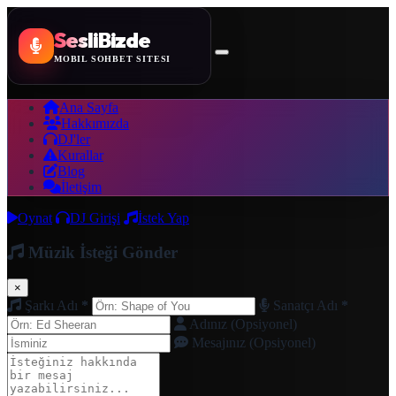
SesliBizde
MOBİL SOHBET SİTESİ
Ana Sayfa
Hakkımızda
DJ'ler
Kurallar
Blog
İletişim
Oynat
DJ Girişi
İstek Yap
Müzik İsteği Gönder
×
Şarkı Adı
*
Sanatçı Adı
*
Adınız (Opsiyonel)
Mesajınız (Opsiyonel)