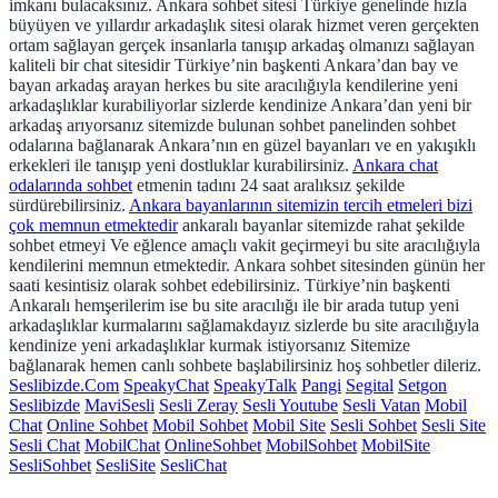
imkanı bulacaksınız. Ankara sohbet sitesi Türkiye genelinde hızla
büyüyen ve yıllardır arkadaşlık sitesi olarak hizmet veren gerçekten
ortam sağlayan gerçek insanlarla tanışıp arkadaş olmanızı sağlayan
kaliteli bir chat sitesidir Türkiye’nin başkenti Ankara’dan bay ve
bayan arkadaş arayan herkes bu site aracılığıyla kendilerine yeni
arkadaşlıklar kurabiliyorlar sizlerde kendinize Ankara’dan yeni bir
arkadaş arıyorsanız sitemizde bulunan sohbet panelinden sohbet
odalarına bağlanarak Ankara’nın en güzel bayanları ve en yakışıklı
erkekleri ile tanışıp yeni dostluklar kurabilirsiniz.
Ankara chat
odalarında sohbet
etmenin tadını 24 saat aralıksız şekilde
sürdürebilirsiniz.
Ankara bayanlarının sitemizin tercih etmeleri bizi
çok memnun etmektedir
ankaralı bayanlar sitemizde rahat şekilde
sohbet etmeyi Ve eğlence amaçlı vakit geçirmeyi bu site aracılığıyla
kendilerini memnun etmektedir. Ankara sohbet sitesinden günün her
saati kesintisiz olarak sohbet edebilirsiniz. Türkiye’nin başkenti
Ankaralı hemşerilerim ise bu site aracılığı ile bir arada tutup yeni
arkadaşlıklar kurmalarını sağlamakdayız sizlerde bu site aracılığıyla
kendinize yeni arkadaşlıklar kurmak istiyorsanız Sitemize
bağlanarak hemen canlı sohbete başlabilirsiniz hoş sohbetler dileriz.
Seslibizde.Com
SpeakyChat
SpeakyTalk
Pangi
Segital
Setgon
Seslibizde
MaviSesli
Sesli Zeray
Sesli Youtube
Sesli Vatan
Mobil
Chat
Online Sohbet
Mobil Sohbet
Mobil Site
Sesli Sohbet
Sesli Site
Sesli Chat
MobilChat
OnlineSohbet
MobilSohbet
MobilSite
SesliSohbet
SesliSite
SesliChat