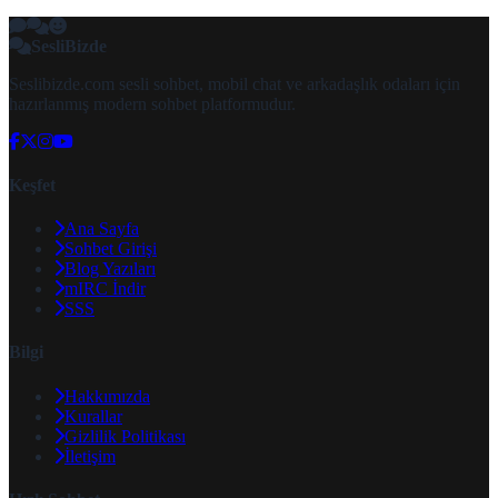
SesliBizde
Seslibizde.com sesli sohbet, mobil chat ve arkadaşlık odaları için
hazırlanmış modern sohbet platformudur.
Keşfet
Ana Sayfa
Sohbet Girişi
Blog Yazıları
mIRC İndir
SSS
Bilgi
Hakkımızda
Kurallar
Gizlilik Politikası
İletişim