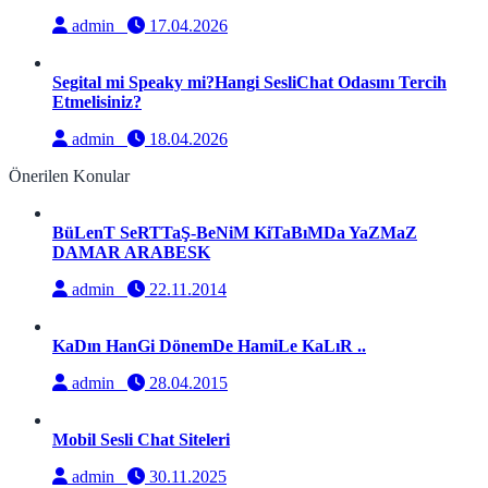
admin
17.04.2026
Segital mi Speaky mi?Hangi SesliChat Odasını Tercih
Etmelisiniz?
admin
18.04.2026
Önerilen Konular
BüLenT SeRTTaŞ-BeNiM KiTaBıMDa YaZMaZ
DAMAR ARABESK
admin
22.11.2014
KaDın HanGi DönemDe HamiLe KaLıR ..
admin
28.04.2015
Mobil Sesli Chat Siteleri
admin
30.11.2025