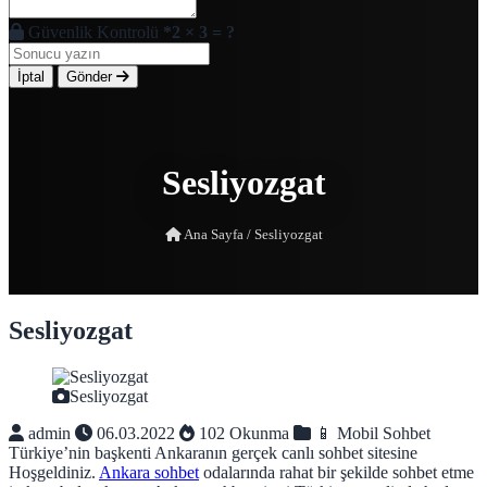
Güvenlik Kontrolü
*
2 × 3 = ?
İptal
Gönder
Sesliyozgat
Ana Sayfa
/
Sesliyozgat
Sesliyozgat
Sesliyozgat
admin
06.03.2022
102 Okunma
📱 Mobil Sohbet
Türkiye’nin başkenti Ankaranın gerçek canlı sohbet sitesine
Hoşgeldiniz.
Ankara sohbet
odalarında rahat bir şekilde sohbet etme