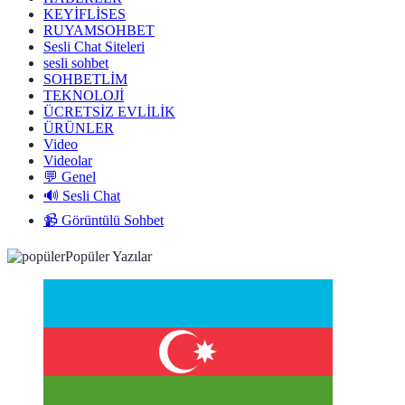
KEYİFLİSES
RUYAMSOHBET
Sesli Chat Siteleri
sesli sohbet
SOHBETLİM
TEKNOLOJİ
ÜCRETSİZ EVLİLİK
ÜRÜNLER
Video
Videolar
💬 Genel
🔊 Sesli Chat
📹 Görüntülü Sohbet
Popüler Yazılar