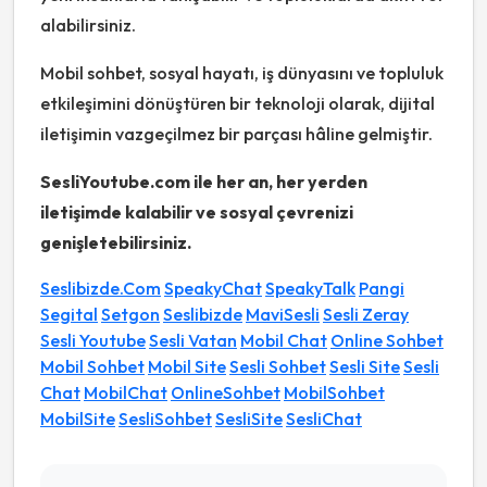
alabilirsiniz.
Mobil sohbet, sosyal hayatı, iş dünyasını ve topluluk
etkileşimini dönüştüren bir teknoloji olarak, dijital
iletişimin vazgeçilmez bir parçası hâline gelmiştir.
SesliYoutube.com ile her an, her yerden
iletişimde kalabilir ve sosyal çevrenizi
genişletebilirsiniz.
Seslibizde.Com
SpeakyChat
SpeakyTalk
Pangi
Segital
Setgon
Seslibizde
MaviSesli
Sesli Zeray
Sesli Youtube
Sesli Vatan
Mobil Chat
Online Sohbet
Mobil Sohbet
Mobil Site
Sesli Sohbet
Sesli Site
Sesli
Chat
MobilChat
OnlineSohbet
MobilSohbet
MobilSite
SesliSohbet
SesliSite
SesliChat