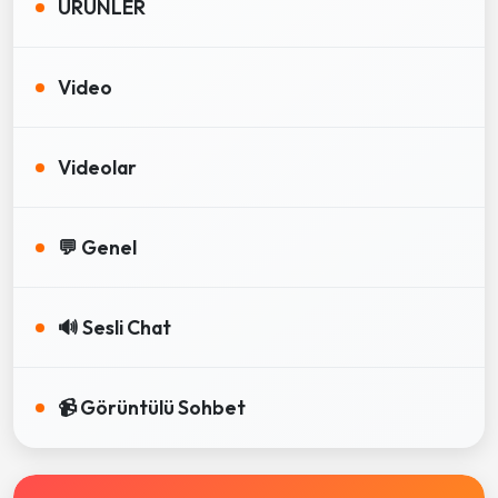
ÜRÜNLER
Video
Videolar
💬 Genel
🔊 Sesli Chat
📹 Görüntülü Sohbet