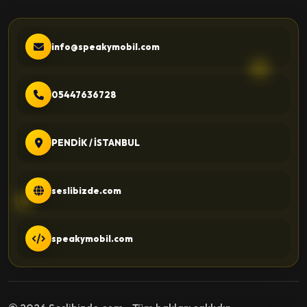
info@speakymobil.com
05447636728
PENDİK / İSTANBUL
seslibizde.com
speakymobil.com