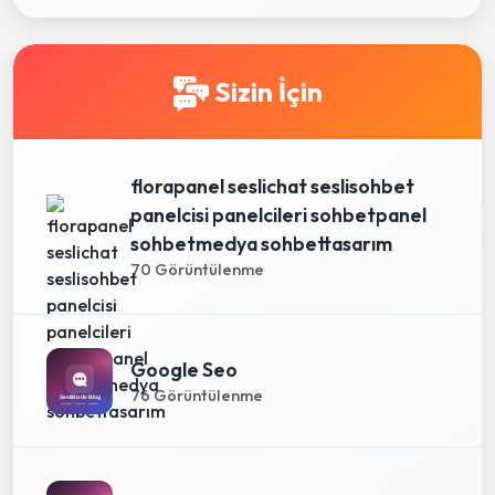
Sizin İçin
florapanel seslichat seslisohbet
panelcisi panelcileri sohbetpanel
sohbetmedya sohbettasarım
70 Görüntülenme
Google Seo
76 Görüntülenme