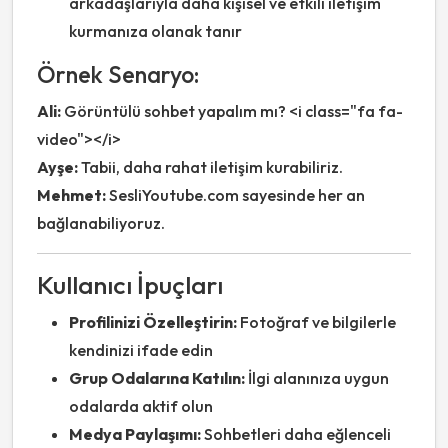
arkadaşlarıyla daha kişisel ve etkili iletişim
kurmanıza olanak tanır
Örnek Senaryo:
Ali:
Görüntülü sohbet yapalım mı? <i class="fa fa-
video"></i>
Ayşe:
Tabii, daha rahat iletişim kurabiliriz.
Mehmet:
SesliYoutube.com sayesinde her an
bağlanabiliyoruz.
Kullanıcı İpuçları
Profilinizi Özelleştirin:
Fotoğraf ve bilgilerle
kendinizi ifade edin
Grup Odalarına Katılın:
İlgi alanınıza uygun
odalarda aktif olun
Medya Paylaşımı:
Sohbetleri daha eğlenceli