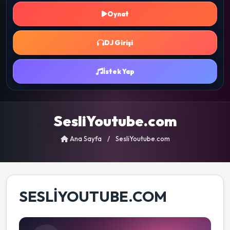
Oynat
DJ Girişi
İstek Yap
SesliYoutube.com
Ana Sayfa
/
SesliYoutube.com
SESLIYOUTUBE.COM