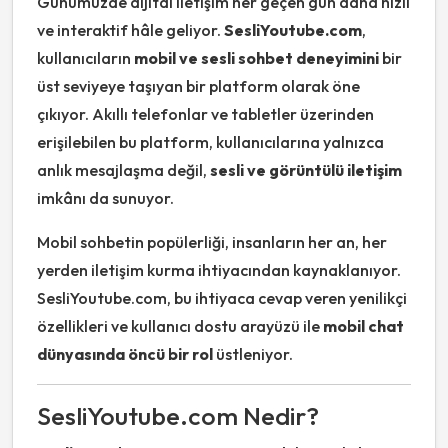
Günümüzde dijital iletişim her geçen gün daha hızlı
ve interaktif hâle geliyor.
SesliYoutube.com
,
kullanıcıların
mobil ve sesli sohbet deneyimini
bir
üst seviyeye taşıyan bir platform olarak öne
çıkıyor. Akıllı telefonlar ve tabletler üzerinden
erişilebilen bu platform, kullanıcılarına yalnızca
anlık mesajlaşma değil,
sesli ve görüntülü iletişim
imkânı da sunuyor.
Mobil sohbetin popülerliği, insanların her an, her
yerden iletişim kurma ihtiyacından kaynaklanıyor.
SesliYoutube.com, bu ihtiyaca cevap veren yenilikçi
özellikleri ve kullanıcı dostu arayüzü ile
mobil chat
dünyasında öncü bir rol
üstleniyor.
SesliYoutube.com Nedir?