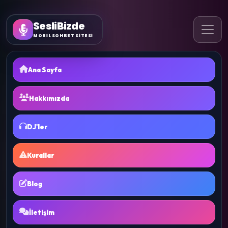
SesliBizde
MOBİL SOHBET SİTESİ
Ana Sayfa
Hakkımızda
DJ'ler
Kurallar
Blog
İletişim