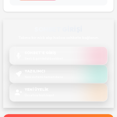
SOHBET GIRIŞI
Takma bir nick alıp hızlıca sohbete bağlanın.
SOHBET'E GİRİŞ
Sesli & görüntülü sohbet
YAZILIMCI
Yeni sistemi hemen dene
YENİ ÜYELİK
Ücretsiz hızlı kayıt