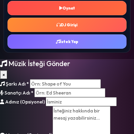
Oynat
DJ Girişi
İstek Yap
Müzik İsteği Gönder
×
Şarkı Adı
*
Sanatçı Adı
*
Adınız (Opsiyonel)