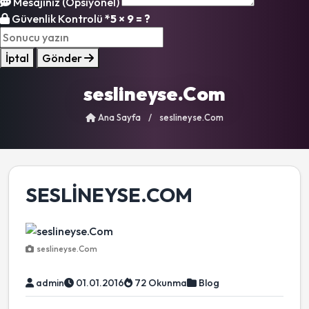
Mesajınız (Opsiyonel)
Güvenlik Kontrolü
*
5 × 9 = ?
İptal
Gönder
seslineyse.Com
Ana Sayfa
/
seslineyse.Com
SESLINEYSE.COM
seslineyse.Com
admin
01.01.2016
72 Okunma
Blog