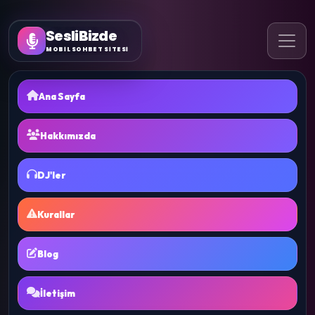
SesliBizde
MOBİL SOHBET SİTESİ
Ana Sayfa
Hakkımızda
DJ'ler
Kurallar
Blog
İletişim