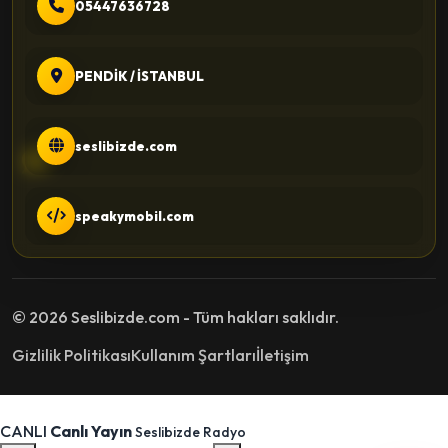
05447636728
PENDİK / İSTANBUL
seslibizde.com
speakymobil.com
© 2026 Seslibizde.com - Tüm hakları saklıdır.
Gizlilik Politikası
Kullanım Şartları
İletişim
CANLI
Canlı Yayın
Seslibizde Radyo