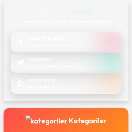
SOHBET GIRIŞI
Takma bir nick alıp hızlıca sohbete bağlanın.
SOHBET'E GİRİŞ
Sesli & görüntülü sohbet
YAZILIMCI
Yeni sistemi hemen dene
YENİ ÜYELİK
Ücretsiz hızlı kayıt
Kategoriler