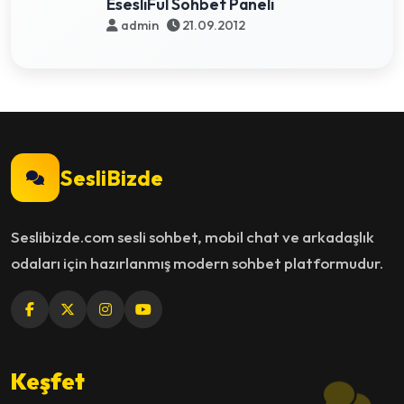
EsesliFul Sohbet Paneli
admin
21.09.2012
SesliBizde
Seslibizde.com sesli sohbet, mobil chat ve arkadaşlık
odaları için hazırlanmış modern sohbet platformudur.
Keşfet