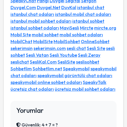
SpeakyChat
Pangi
Duygel
Segital
Setgon
Duygel.Com
Duygel.Net
DuyKal
istanbul chat
istanbul chat odaları
istanbul mobil chat odaları
istanbul mobil sohbet odaları
istanbul sohbet
istanbul sohbet odaları
MaviSesli
Mircte
mircte.org
Mobil Site
mobil sohbet
mobil sohbet odaları
MobilChat
MobilSite
MobilSohbet
OnlineSohbet
sekerimsin
sekerimsin.com
sesli chat
Sesli Site
sesli
sohbet
Sesli Vatan
Sesli Youtube
Sesli Zeray
seslichat
SesliKal.Com
SesliSite
seslisohbet
Sohbetlim
Sohbetlim.net
Speakymobil
speakymobil
chat odaları
speakymobil görüntülü chat odaları
speakymobil online sohbet odaları
SpeakyTalk
ücretsiz chat odaları
ücretsiz mobil sohbet odaları
Yorumlar
Güvenlik: 4 + 7 = ?