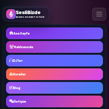
SesliBizde
MOBİL SOHBET SİTESİ
Ana Sayfa
Hakkımızda
DJ'ler
Kurallar
Blog
İletişim