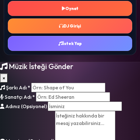
Oynat
DJ Girişi
İstek Yap
Müzik İsteği Gönder
×
Şarkı Adı
*
Sanatçı Adı
*
Adınız (Opsiyonel)