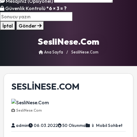
Mesajınız (Opsiyonel)
Güvenlik Kontrolü
*
6 × 3 = ?
İptal
Gönder
SesliNese.Com
Ana Sayfa
/
SesliNese.Com
SESLINESE.COM
SesliNese.Com
admin
06.03.2022
50 Okunma
📱 Mobil Sohbet