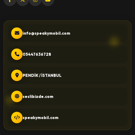
info@speakymobil.com
05447636728
PENDİK / İSTANBUL
seslibizde.com
speakymobil.com