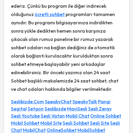
ederiz. Çünkü bu program ile diğer indirecek
olduğunuz
ücretli sohbet
programları tamamen
aynıdır. Bu programı bilgisayarınıza indirdikten
sonra yükle dedikten hemen sonra karşınıza
çıkacak olan rumuz paneline bir rumuz yazarak
sohbet odaları na bağlan dediğiniz de otomatik
olarak bağlantı kurulacaktır kurulduktan sonra
sohbet etmeye başlayabilir yeni arkadaşlar
edinebilirsiniz. Bir önceki yazımız olan 24 saat
Sohbet başlıklı makalemizde 24 saat sohbet, chat
ve chat odaları hakkında bilgiler verilmektedir.
Seslibizde.Com
SpeakyChat
SpeakyTalk
Pangi
Segital
Setgon
Seslibizde
MaviSesli
Sesli Zeray
Sesli Youtube
Sesli Vatan
Mobil Chat
Online Sohbet
Mobil Sohbet
Mobil Site
Sesli Sohbet
Sesli Site
Sesli
Chat
MobilChat
OnlineSohbet
MobilSohbet