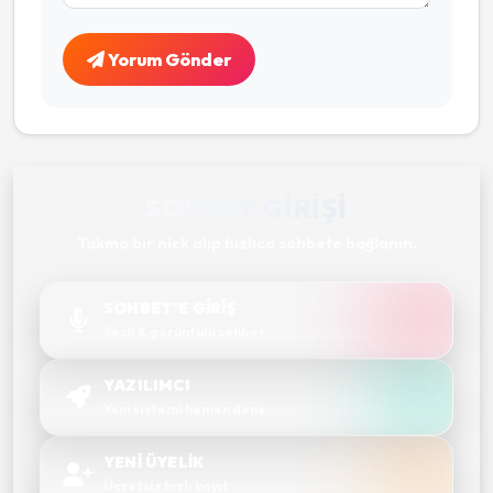
Yorum Gönder
SOHBET GIRIŞI
Takma bir nick alıp hızlıca sohbete bağlanın.
SOHBET'E GİRİŞ
Sesli & görüntülü sohbet
YAZILIMCI
Yeni sistemi hemen dene
YENİ ÜYELİK
Ücretsiz hızlı kayıt