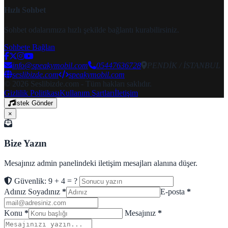
Hızlı Sohbet
Sohbet odalarımıza hızlı şekilde bağlantı kurabilirsiniz.
Sohbete Bağlan
info@speakymobil.com
05447636728
PENDİK / İSTANBUL
seslibizde.com
speakymobil.com
© 2026 Seslibizde.com - Tüm hakları saklıdır.
Gizlilik Politikası
Kullanım Şartları
İletişim
İstek Gönder
×
Bize Yazın
Mesajınız admin panelindeki iletişim mesajları alanına düşer.
Güvenlik: 9 + 4 = ?
Adınız Soyadınız
*
E-posta
*
Konu
*
Mesajınız
*