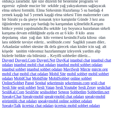
oldukça zararlıdır. İşte size düzenli bir beslenme programı ve
egzersiz eşlinde mucize bir sekilde yağ yakıyakımını sağlayacak
elma sirkesi formülü. Elma Sirkesinin Hazırlanışı 5 su bardağı 4
yemek kaşığı bal 5 yemek kaşıği elma sirkesi Tüm malzemeler cam
bir Sürahi ya da şiseye konarak iyice karıştırılır Günde 3 kez ana
öğünlerden yarım çay bardağı bu karışımdan içilmelidir.Karışım
bitikce yenisi yapılmalıdır.Bu sekilde 1ay boyunca hazırlanan sirkeli
karışıma devam edildiğinde ayda en az 6 kilo 8 kilo arası
depolamış olan yağ dan kilo vermesi kesindir.Fazla kilosu olan
lara siddetle tavsiye ederiz.. seslibizde.com/ Saglikli yasam diler..
Arkadaslar sohbet sitesine ilk defa girecek olan kisiler icin sağ alt
köşede tanitim videomuz hazırlanmıştır izleyerek yardim alip
bizlerle birlikte ola bilirsiniz .. Keyifli sohbetler dileriz...
Duygel
Duygel.Com
Duygel.Net
DuyKal
istanbul chat
istanbul chat
odaları
istanbul mobil chat odaları
istanbul mobil sohbet odaları
istanbul sohbet
istanbul sohbet odaları
MaviSesli
Mircte
mircte.org
mobil chat
mobil chat odaları
Mobil Site
mobil sohbet
mobil sohbet
odaları
MobilChat
MobilSite
MobilSohbet
online sohbet
OnlineSohbet
Pangi
Segital
sekerimsin
sekerimsin.com
sesli chat
Sesli Site
sesli sohbet
Sesli Vatan
Sesli Youtube
Sesli Zeray
seslichat
SesliKal.Com
SesliSite
seslisohbet
Setgon
Sohbetlim
Sohbetlim.net
SpeakyChat
Speakymobil
speakymobil chat odaları
speakymobil
görüntülü chat odaları
speakymobil online sohbet odaları
SpeakyTalk
ücretsiz chat odaları
ücretsiz mobil sohbet odaları