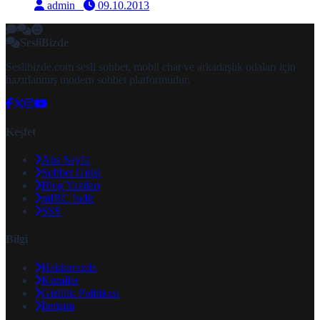
admin
09.10.2013
SesliBizde
Seslibizde.com sesli sohbet, mobil chat ve arkadaşlık odaları için
hazırlanmış modern sohbet platformudur.
Keşfet
Ana Sayfa
Sohbet Girişi
Blog Yazıları
mIRC İndir
SSS
Bilgi
Hakkımızda
Kurallar
Gizlilik Politikası
İletişim