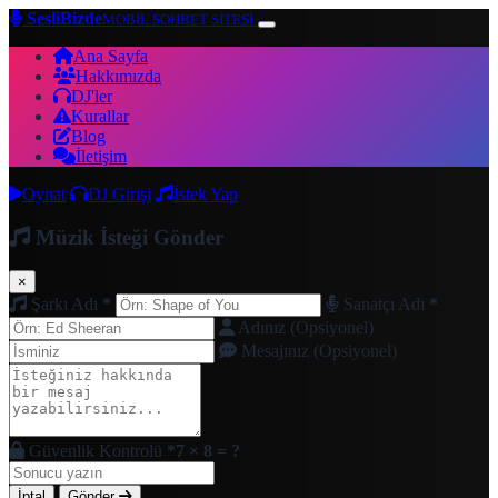
SesliBizde
MOBİL SOHBET SİTESİ
Ana Sayfa
Hakkımızda
DJ'ler
Kurallar
Blog
İletişim
Oynat
DJ Girişi
İstek Yap
Müzik İsteği Gönder
×
Şarkı Adı
*
Sanatçı Adı
*
Adınız (Opsiyonel)
Mesajınız (Opsiyonel)
Güvenlik Kontrolü
*
7 × 8 = ?
İptal
Gönder