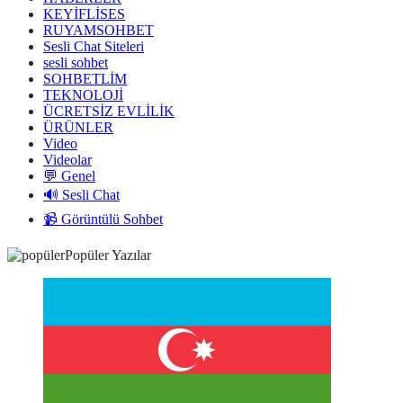
KEYİFLİSES
RUYAMSOHBET
Sesli Chat Siteleri
sesli sohbet
SOHBETLİM
TEKNOLOJİ
ÜCRETSİZ EVLİLİK
ÜRÜNLER
Video
Videolar
💬 Genel
🔊 Sesli Chat
📹 Görüntülü Sohbet
Popüler Yazılar