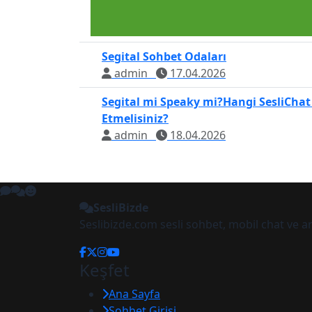
Segital Sohbet Odaları
admin
17.04.2026
Segital mi Speaky mi?Hangi SesliChat
Etmelisiniz?
admin
18.04.2026
SesliBizde
Seslibizde.com sesli sohbet, mobil chat ve 
Keşfet
Ana Sayfa
Sohbet Girişi