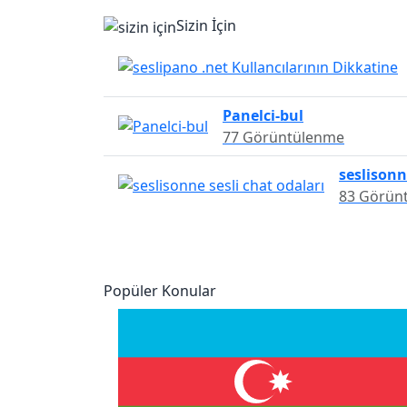
Sizin İçin
Panelci-bul
77 Görüntülenme
seslisonn
83 Görün
Popüler Konular