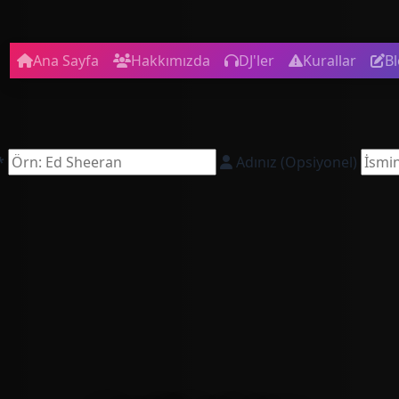
Ana Sayfa
Hakkımızda
DJ'ler
Kurallar
B
*
Adınız (Opsiyonel)