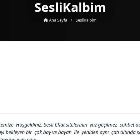
SesliKalbim
Ana Sayfa
/
SesliKalbim
itemize Hoşgeldiniz.
Sesli Chat sitelerinin vaz geçilmez sohbet ad
şmayı bekleyen bir çok bay ve bayan ile yeniden aynı çatı alt
 imkanı elde edin.