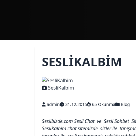
SESLIKALBIM
SesliKalbim
admin
31.12.2015
65 Okunma
Blog
Seslibizde.com Sesli Chat ve Sesli Sohbet S
SesliKalbim chat sitemizde sizler ile tanı
insanlar ile sesli ve kameralı sekilde sohbet