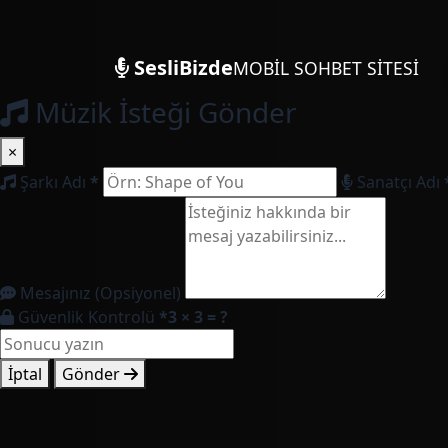
SesliBizde
MOBİL SOHBET SİTESİ
Müzik İsteği Gönder
×
Şarkı Adı
*
Sanatçı Adı
Mesajınız (Opsiyonel)
Güvenlik Kontrolü
*
3 × 3 = ?
İptal
Gönder