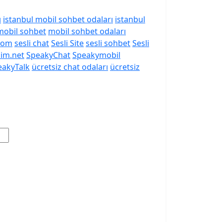
ı
istanbul mobil sohbet odaları
istanbul
mobil sohbet
mobil sohbet odaları
com
sesli chat
Sesli Site
sesli sohbet
Sesli
lim.net
SpeakyChat
Speakymobil
eakyTalk
ücretsiz chat odaları
ücretsiz