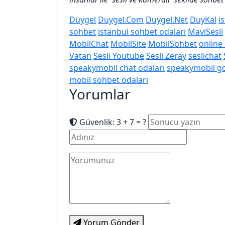
Duygel
Duygel.Com
Duygel.Net
DuyKal
i
sohbet
istanbul sohbet odaları
MaviSesli
MobilChat
MobilSite
MobilSohbet
online
Vatan
Sesli Youtube
Sesli Zeray
seslichat
speakymobil chat odaları
speakymobil gö
mobil sohbet odaları
Yorumlar
Güvenlik: 3 + 7 = ?
Yorum Gönder