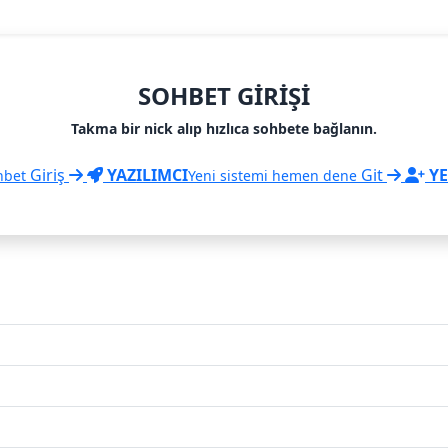
SOHBET GIRIŞI
Takma bir nick alıp hızlıca sohbete bağlanın.
Giriş
YAZILIMCI
Git
YE
hbet
Yeni sistemi hemen dene