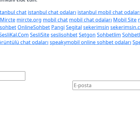
stanbul chat
istanbul chat odaları
istanbul mobil chat odalar
Mircte
mircte.org
mobil chat
mobil chat odaları
Mobil Site
 sohbet
OnlineSohbet
Pangi
Segital
sekerimsin
sekerimsin.
SesliKal.Com
SesliSite
seslisohbet
Setgon
Sohbetlim
Sohbet
rüntülü chat odaları
speakymobil online sohbet odaları
Sp