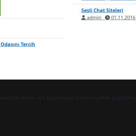
Sesli Chat Siteleri
admin
01.11.2016
 Odasını Tercih
arkadaşlık odaları için hazırlanmış modern sohbet platformu