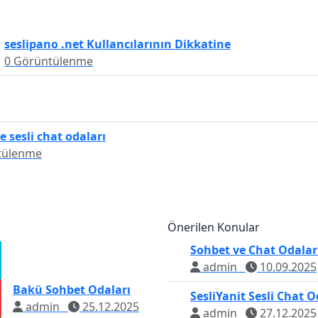
seslipano .net Kullancılarının Dikkatine
0 Görüntülenme
e sesli chat odaları
tülenme
Önerilen Konular
Sohbet ve Chat Odalar
admin
10.09.2025
Bakü Sohbet Odaları
SesliYanit Sesli Chat O
admin
25.12.2025
admin
27.12.2025