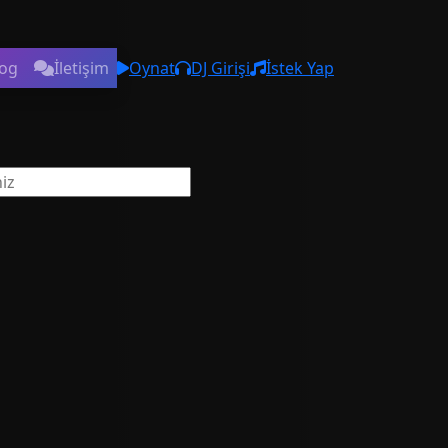
log
İletişim
Oynat
DJ Girişi
İstek Yap