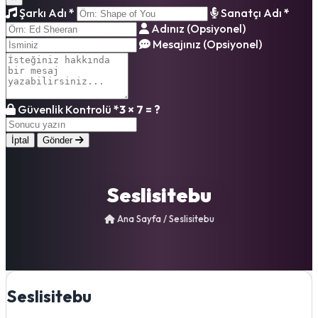
Şarkı Adı
*
Sanatçı Adı
*
Adınız (Opsiyonel)
Mesajınız (Opsiyonel)
Güvenlik Kontrolü
*
3 × 7 = ?
İptal
Gönder
Seslisitebu
Ana Sayfa
/
Seslisitebu
Seslisitebu