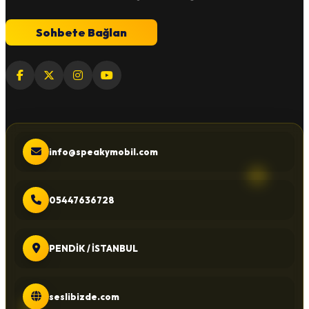
Sohbete Bağlan
info@speakymobil.com
05447636728
PENDİK / İSTANBUL
seslibizde.com