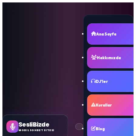
Ana Sayfa
Hakkımızda
DJ'ler
Kurallar
SesliBizde
Blog
MOBİL SOHBET SİTESİ