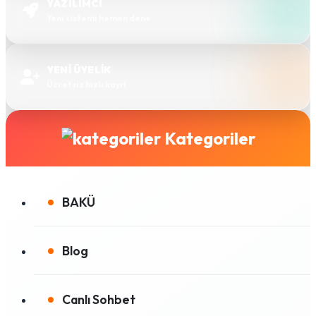
YAZILIMCI
Yeni sistemi hemen dene
YENİ ÜYELİK
Ücretsiz hızlı kayıt
Kategoriler
BAKÜ
Blog
Canlı Sohbet