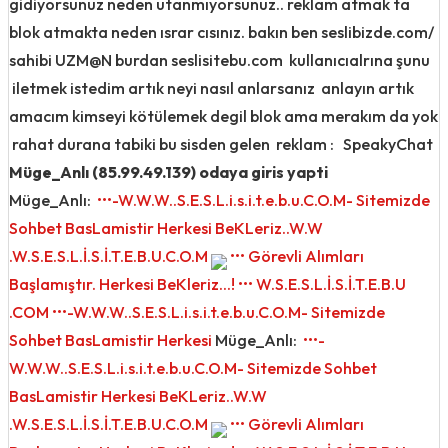
gidiyorsunuz neden utanmıyorsunuz.. reklam atmak ta
blok atmakta neden ısrar cısınız. bakın ben seslibizde.com/
sahibi UZM@N burdan seslisitebu.com kullanıcıalrına şunu
iletmek istedim artık neyi nasıl anlarsanız anlayın artık
amacım kimseyi kötülemek degil blok ama merakım da yok
rahat durana tabiki bu sisden gelen reklam : SpeakyChat
Müge_Anlı (85.99.49.139) odaya giris yapti
Müge_Anlı:
•••-W.W.W..S.E.S.L.i.s.i.t.e.b.u.C.O.M- Sitemizde
Sohbet BasLamistir Herkesi BeKLeriz..W.W
.W.S.E.S.L.İ.S.İ.T.E.B.U.C.O.M
••• Görevli Alımları
Başlamıştır. Herkesi BeKleriz...! ••• W.S.E.S.L.İ.S.İ.T.E.B.U
.COM •••-W.W.W..S.E.S.L.i.s.i.t.e.b.u.C.O.M- Sitemizde
Sohbet BasLamistir Herkesi
Müge_Anlı:
•••-
W.W.W..S.E.S.L.i.s.i.t.e.b.u.C.O.M- Sitemizde Sohbet
BasLamistir Herkesi BeKLeriz..W.W
.W.S.E.S.L.İ.S.İ.T.E.B.U.C.O.M
••• Görevli Alımları