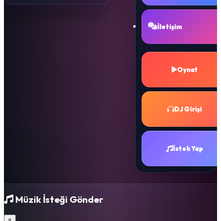
İletişim
Oynat
DJ Girişi
İstek Yap
Müzik İsteği Gönder
×