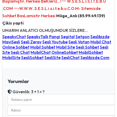
Başlamıştır. Herkesi BeKleriz...! ••• W.S.E.S.L.İ.S.İ.T.E.B.U
.COM •••-W.W.W..S.E.S.L.i.s.i.t.e.b.u.C.O.M- Sitemizde
Sohbet BasLamistir Herkesi
Müge_Anlı (85.99.49.139)
Çikis yapti
UMARIM ANLATICI OLMUŞUMDUR SİZLERE...
SpeakyChat
SpeakyTalk
Pangi
Segital
Setgon
Seslibizde
MaviSesli
Sesli Zeray
Sesli Youtube
Sesli Vatan
Mobil Chat
Online Sohbet
Mobil Sohbet
Mobil Site
Sesli Sohbet
Sesli
Site
Sesli Chat
MobilChat
OnlineSohbet
MobilSohbet
MobilSite
SesliSohbet
SesliSite
SesliChat
Seslibizde.Com
Yorumlar
Güvenlik: 3 + 1 = ?