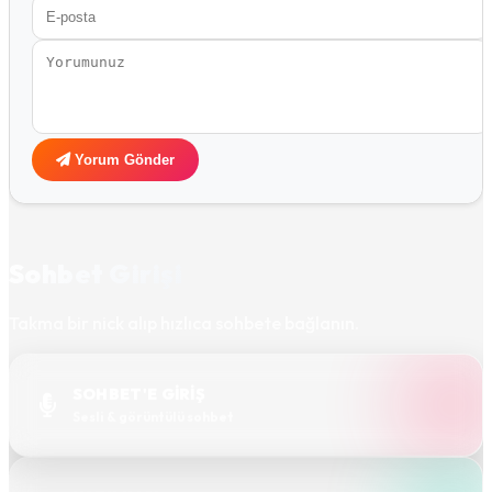
Yorum Gönder
Sohbet Girişi
Takma bir nick alıp hızlıca sohbete bağlanın.
SOHBET'E GİRİŞ
Sesli & görüntülü sohbet