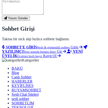
Yorum Gönder
Sohbet Girişi
Takma bir nick alıp hızlıca sohbete bağlanın.
SOHBET'E GİRİŞ
Giriş
Sesli & görüntülü sohbet
YAZILIMCI
Git
YENİ
Yeni sistemi hemen dene
ÜYELİK
Kayıt Ol
Ücretsiz hızlı kayıt
Kategoriler
BAKÜ
Blog
Canlı Sohbet
HABERLER
KEYİFLİSES
RUYAMSOHBET
Sesli Chat Siteleri
sesli sohbet
SOHBETLİM
TEKNOLOJİ