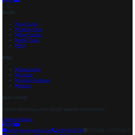
Keşfet
Ana Sayfa
Sohbet Girişi
Blog Yazıları
mIRC İndir
SSS
Bilgi
Hakkımızda
Kurallar
Gizlilik Politikası
İletişim
Hızlı Sohbet
Sohbet odalarımıza hızlı şekilde bağlantı kurabilirsiniz.
Sohbete Bağlan
info@speakymobil.com
05447636728
PENDİK / İSTANBUL