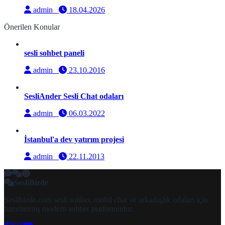
admin
18.04.2026
Önerilen Konular
sesli sohbet paneli
admin
23.10.2016
SesliAnder Sesli Chat odaları
admin
06.03.2022
İstanbul'a dev yatırım projesi
admin
22.11.2013
SesliBizde
Seslibizde.com sesli sohbet, mobil chat ve arkadaşlık odaları için
hazırlanmış modern sohbet platformudur.