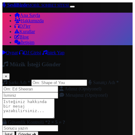
SesliBizde
MOBİL SOHBET SİTESİ
Ana Sayfa
Hakkımızda
DJ'ler
Kurallar
Blog
İletişim
Oynat
DJ Girişi
İstek Yap
Müzik İsteği Gönder
×
Şarkı Adı
*
Sanatçı Adı
*
Adınız (Opsiyonel)
Mesajınız (Opsiyonel)
Güvenlik Kontrolü
*
2 × 5 = ?
İptal
Gönder