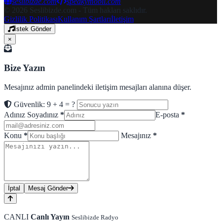
seslibizde.com
speakymobil.com
© 2026 Seslibizde.com - Tüm hakları saklıdır.
Gizlilik Politikası
Kullanım Şartları
İletişim
İstek Gönder
×
Bize Yazın
Mesajınız admin panelindeki iletişim mesajları alanına düşer.
Güvenlik: 9 + 4 = ?
Adınız Soyadınız
*
E-posta
*
Konu
*
Mesajınız
*
İptal
Mesaj Gönder
CANLI
Canlı Yayın
Seslibizde Radyo