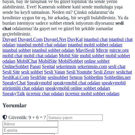
bayan, bay ile tanışmak ve bu güzel topluluk’da sende yerini
alabilirsiniz. Evet! Kameralı sohbete katıl sende mutlulugu yaşa
sende bu keyfi tatmalısın. Neden mi? Çünkü odalarımız’da
kendinize uygun bir eş, bir arkadaş, bir sevgili bulabilirsiniz. Ya da
bunları istemiyor sadece sohbet etmek istiyorum diyorsanız
sesli
chat
odalarımız’da gayet net ve güzel bir şekilde zamanlar
geçirebilirsiniz.
Duygel
Duygel.Com
Duygel.Net
DuyKal
istanbul chat
istanbul chat
odaları
istanbul mobil chat odaları
istanbul mobil sohbet odaları
istanbul sohbet
istanbul sohbet odaları
MaviSesli
Mircte
mircte.org
mobil chat
mobil chat odaları
Mobil Site
mobil sohbet
mobil sohbet
odaları
MobilChat
MobilSite
MobilSohbet
online sohbet
OnlineSohbet
Pangi
Segital
sekerimsin
sekerimsin.com
sesli chat
Sesli Site
sesli sohbet
Sesli Vatan
Sesli Youtube
Sesli Zeray
seslichat
SesliKal.Com
SesliSite
seslisohbet
Setgon
Sohbetlim
Sohbetlim.net
SpeakyChat
Speakymobil
speakymobil chat odaları
speakymobil
görüntülü chat odaları
speakymobil online sohbet odaları
SpeakyTalk
ücretsiz chat odaları
ücretsiz mobil sohbet odaları
Yorumlar
Güvenlik: 9 + 6 = ?