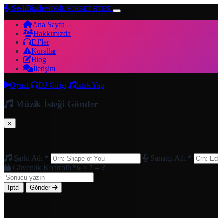
SesliBizde
MOBİL SOHBET SİTESİ
Ana Sayfa
Hakkımızda
DJ'ler
Kurallar
Blog
İletişim
Oynat
DJ Girişi
İstek Yap
Müzik İsteği Gönder
×
Şarkı Adı
*
Sanatçı Adı
*
Güvenlik Kontrolü
*
6 × 7 = ?
İptal
Gönder