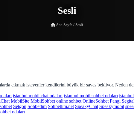
Sesli
Ana Sayfa
/
Sesli
falarda cıkmak isteyenler kendilerini büyük bir savas bekliyor. Neden d
odaları
istanbul mobil chat odaları
istanbul mobil sohbet odaları
istanbu
lChat
MobilSite
MobilSohbet
online sohbet
OnlineSohbet
Pangi
Segita
isohbet
Setgon
Sohbetlim
Sohbetlim.net
SpeakyChat
Speakymobil
spea
sohbet odaları