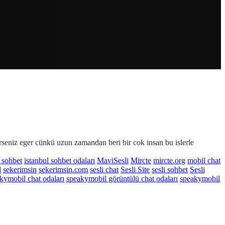
erseniz eger cünkü uzun zamandan beri bir cok insan bu islerle
l sohbet
istanbul sohbet odaları
MaviSesli
Mircte
mircte.org
mobil chat
l
sekerimsin
sekerimsin.com
sesli chat
Sesli Site
sesli sohbet
Sesli
kymobil chat odaları
speakymobil görüntülü chat odaları
speakymobil