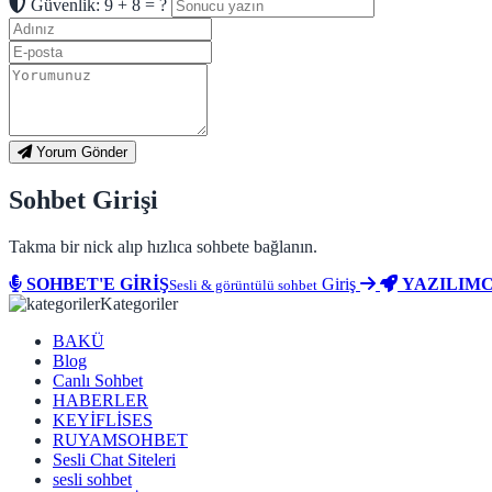
Güvenlik: 9 + 8 = ?
Yorum Gönder
Sohbet Girişi
Takma bir nick alıp hızlıca sohbete bağlanın.
SOHBET'E GİRİŞ
Giriş
YAZILIMC
Sesli & görüntülü sohbet
Kategoriler
BAKÜ
Blog
Canlı Sohbet
HABERLER
KEYİFLİSES
RUYAMSOHBET
Sesli Chat Siteleri
sesli sohbet