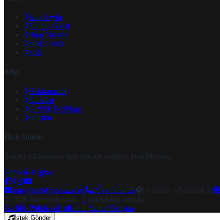
Ana Sayfa
Sohbet Girişi
Blog Yazıları
mIRC İndir
SSS
Bilgi
Hakkımızda
Kurallar
Gizlilik Politikası
İletişim
Hızlı Sohbet
Sohbet odalarımıza hızlı şekilde bağlantı kurabilirsiniz.
Sohbete Bağlan
info@speakymobil.com
05447636728
PENDİK / İSTANBUL
© 2026 Seslibizde.com - Tüm hakları saklıdır.
Gizlilik Politikası
Kullanım Şartları
İletişim
İstek Gönder