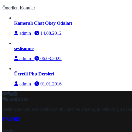
Önerilen Konular
Kameralı Chat Okey Odaları
admin
14.08.2012
seslisonne
admin
06.03.2022
Ücretli Php Dersleri
admin
01.01.2016
SesliBizde
Seslibizde.com sesli sohbet, mobil chat ve arkadaşlık odaları için ha
Keşfet