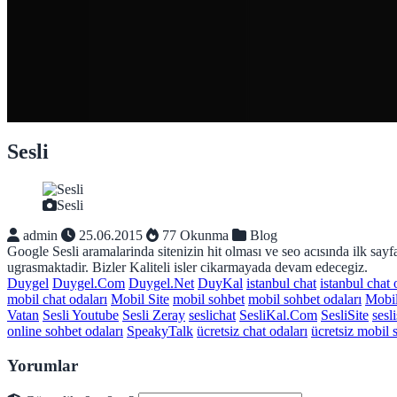
Sesli
Sesli
admin
25.06.2015
77 Okunma
Blog
Google Sesli aramalarinda sitenizin hit olması ve seo acısında ilk say
ugrasmaktadir. Bizler Kaliteli isler cikarmayada devam edecegiz.
Duygel
Duygel.Com
Duygel.Net
DuyKal
istanbul chat
istanbul chat 
mobil chat odaları
Mobil Site
mobil sohbet
mobil sohbet odaları
Mobi
Vatan
Sesli Youtube
Sesli Zeray
seslichat
SesliKal.Com
SesliSite
sesl
online sohbet odaları
SpeakyTalk
ücretsiz chat odaları
ücretsiz mobil 
Yorumlar