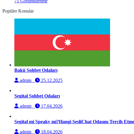
71 Görüntülenme
Popüler Konular
Bakü Sohbet Odaları
admin
25.12.2025
Segital Sohbet Odaları
admin
17.04.2026
Segital mi Speaky mi?Hangi SesliChat Odasını Tercih Etmel
admin
18.04.2026