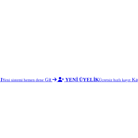
I
Git
YENİ ÜYELİK
Ka
Yeni sistemi hemen dene
Ücretsiz hızlı kayıt