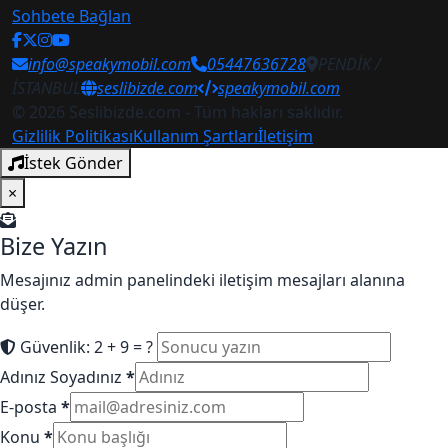
Sohbete Bağlan
info@speakymobil.com
05447636728
PENDİK /
İSTANBUL
seslibizde.com
speakymobil.com
© 2026 Seslibizde.com - Tüm hakları saklıdır.
Gizlilik Politikası
Kullanım Şartları
İletişim
İstek Gönder
×
Bize Yazın
Mesajınız admin panelindeki iletişim mesajları alanına
düşer.
Güvenlik: 2 + 9 = ?
Adınız Soyadınız
*
E-posta
*
Konu
*