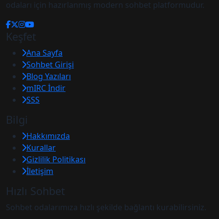
odaları için hazırlanmış modern sohbet platformudur.
Keşfet
Ana Sayfa
Sohbet Girişi
Blog Yazıları
mIRC İndir
SSS
Bilgi
Hakkımızda
Kurallar
Gizlilik Politikası
İletişim
Hızlı Sohbet
Sohbet odalarımıza hızlı şekilde bağlantı kurabilirsiniz.