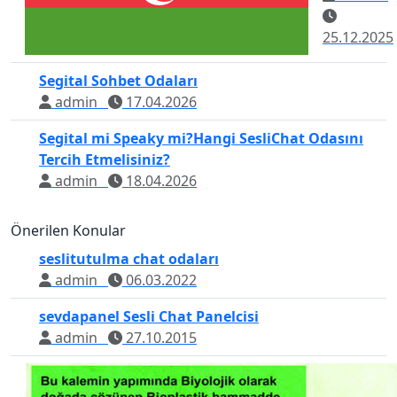
25.12.2025
Segital Sohbet Odaları
admin
17.04.2026
Segital mi Speaky mi?Hangi SesliChat Odasını
Tercih Etmelisiniz?
admin
18.04.2026
Önerilen Konular
seslitutulma chat odaları
admin
06.03.2022
sevdapanel Sesli Chat Panelcisi
admin
27.10.2015