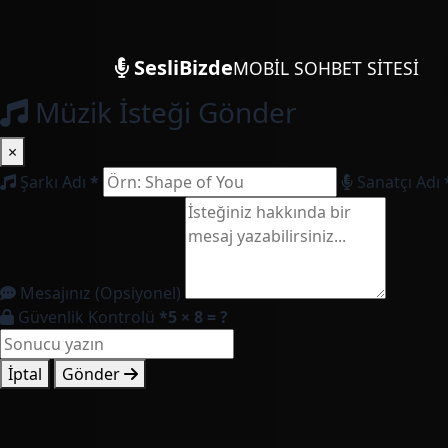
SesliBizde
MOBİL SOHBET SİTESİ
Müzik İsteği Gönder
×
Şarkı Adı
*
Sanatçı Adı
Mesajınız (Opsiyonel)
Güvenlik Kontrolü
*
5 × 8 = ?
İptal
Gönder