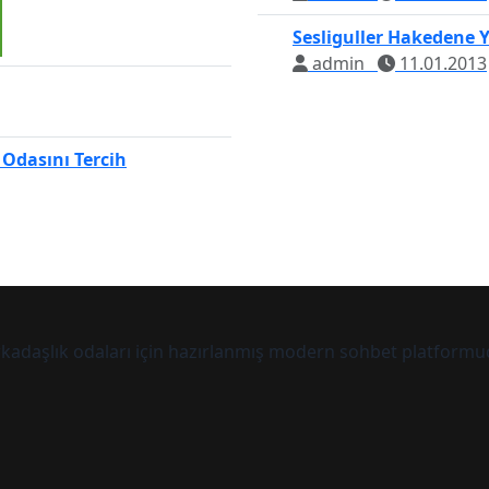
Sesliguller Hakedene Y
admin
11.01.2013
 Odasını Tercih
arkadaşlık odaları için hazırlanmış modern sohbet platformu