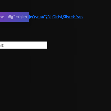
log
İletişim
Oynat
DJ Girişi
İstek Yap