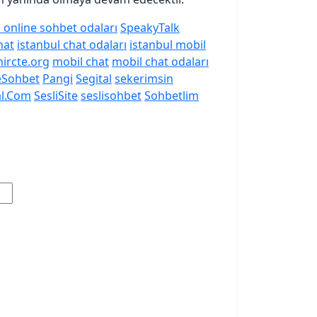
online sohbet odaları
SpeakyTalk
hat
istanbul chat odaları
istanbul mobil
ircte.org
mobil chat
mobil chat odaları
eSohbet
Pangi
Segital
sekerimsin
al.Com
SesliSite
seslisohbet
Sohbetlim