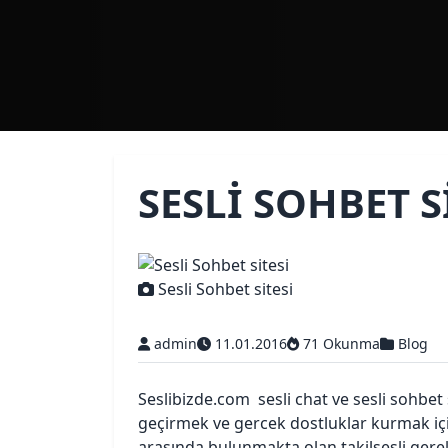
SESLI SOHBET S
Sesli Sohbet sitesi
admin
11.01.2016
71 Okunma
Blog
Seslibizde.com sesli chat ve sesli sohbet
geçirmek ve gercek dostluklar kurmak içi
arasında bulunmakta olan takilsesli gere