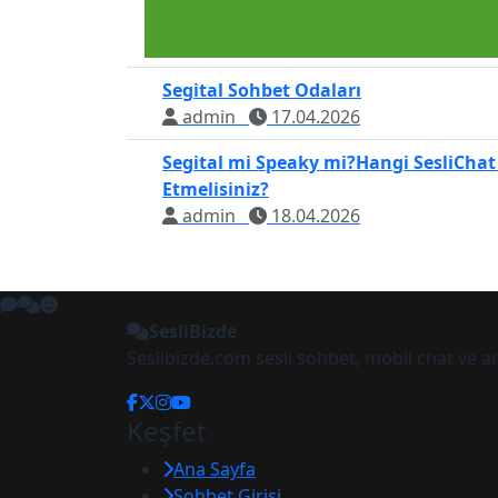
Segital Sohbet Odaları
admin
17.04.2026
Segital mi Speaky mi?Hangi SesliChat
Etmelisiniz?
admin
18.04.2026
SesliBizde
Seslibizde.com sesli sohbet, mobil chat ve 
Keşfet
Ana Sayfa
Sohbet Girişi