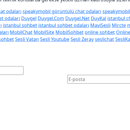
at odaları
speakymobil görüntülü chat odaları
speakymobil 
et odaları
Duygel
Duygel.Com
Duygel.Net
DuyKal
istanbul c
ı
istanbul sohbet
istanbul sohbet odaları
MaviSesli
Mircte
m
ları
MobilChat
MobilSite
MobilSohbet
online sohbet
Onlin
 sohbet
Sesli Vatan
Sesli Youtube
Sesli Zeray
seslichat
SesliK