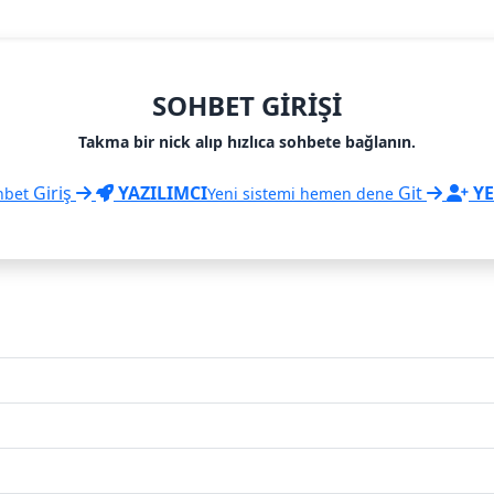
SOHBET GIRIŞI
Takma bir nick alıp hızlıca sohbete bağlanın.
Giriş
YAZILIMCI
Git
YE
hbet
Yeni sistemi hemen dene