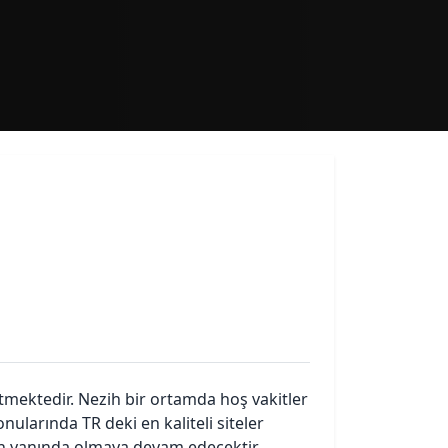
tmektedir. Nezih bir ortamda hoş vakitler
larında TR deki en kaliteli siteler
in yanında olmaya devam edecektir.