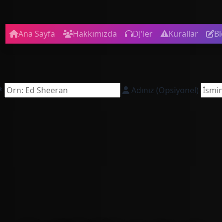
Ana Sayfa
Hakkımızda
DJ'ler
Kurallar
B
*
Adınız (Opsiyonel)