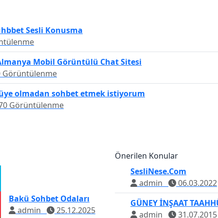
uhbbet Sesli Konusma
ntülenme
Almanya Mobil Görüntülü Chat Sitesi
0 Görüntülenme
üye olmadan sohbet etmek istiyorum
70 Görüntülenme
Önerilen Konular
SesliNese.Com
admin
06.03.2022
Bakü Sohbet Odaları
GÜNEY İNŞAAT TAAHH
admin
25.12.2025
admin
31.07.2015