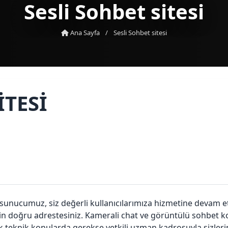
Sesli Sohbet sitesi
Ana Sayfa
/
Sesli Sohbet sitesi
ITESI
 sunucumuz, siz değerli kullanıcılarımıza hizmetine devam e
n doğru adrestesiniz. Kamerali chat ve görüntülü sohbet konu
k teknik konularda gerekse yetkili uzman kadrosuyla sizler