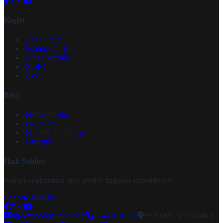
Keşfet
Ana Sayfa
Sohbet Girişi
Blog Yazıları
mIRC İndir
SSS
Bilgi
Hakkımızda
Kurallar
Gizlilik Politikası
İletişim
Hızlı Sohbet
Sohbet odalarımıza hızlı şekilde bağlantı kurabilirsiniz.
Sohbete Bağlan
info@speakymobil.com
05447636728
PENDİK / İSTANBUL