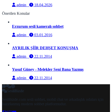
admin
18.04.2026
Önerilen Konular
Erzurum sesli kameralı sohbet
admin
03.01.2016
AYRILIK ŞİİR DEHŞET KONUŞMA
admin
22.11.2014
Yusuf Güney - Melekler Seni Bana Yazmış
admin
22.11.2014
SesliBizde
Seslibizde.com sesli sohbet, mobil chat ve arkadaşlık odaları için
hazırlanmış modern sohbet platformudur.