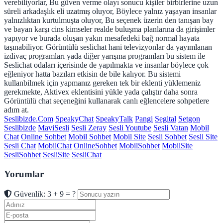
verebiliyorlar, Bu güven verme olayı sonucu kişiler birbirlerine uzun
süreli arkadaşlık eli uzatmış oluyor, Böylece yalnız yaşayan insanlar
yalnızlıktan kurtulmuşta oluyor, Bu seçenek üzerin den tanışan bay
ve bayan karşı cins kimseler realde buluşma planlarına da girişimler
yapıyor ve burada oluşan yakın mesafedeki bağ normal hayata
taşınabiliyor. Görüntülü seslichat hani televizyonlar da yayımlanan
izdivaç programları yada diğer yarışma programları bu sistem ile
Seslichat odaları içerisinde de yapılmakta ve insanlar böylece çok
eğleniyor hatta bazıları etkisin de bile kalıyor. Bu sistemi
kullanbilmek için yapmanız gereken tek bir eklenti yüklemeniz
gerekmekte, Aktivex eklentisini yükle yada çalıştır daha sonra
Görüntülü chat seçeneğini kullanarak canlı eğlencelere sohpetlere
adım at.
Seslibizde.Com
SpeakyChat
SpeakyTalk
Pangi
Segital
Setgon
Seslibizde
MaviSesli
Sesli Zeray
Sesli Youtube
Sesli Vatan
Mobil
Chat
Online Sohbet
Mobil Sohbet
Mobil Site
Sesli Sohbet
Sesli Site
Sesli Chat
MobilChat
OnlineSohbet
MobilSohbet
MobilSite
SesliSohbet
SesliSite
SesliChat
Yorumlar
Güvenlik: 3 + 9 = ?