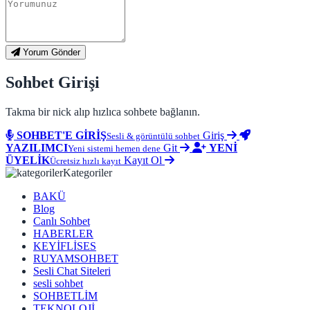
Yorum Gönder
Sohbet Girişi
Takma bir nick alıp hızlıca sohbete bağlanın.
SOHBET'E GİRİŞ
Giriş
Sesli & görüntülü sohbet
YAZILIMCI
Git
YENİ
Yeni sistemi hemen dene
ÜYELİK
Kayıt Ol
Ücretsiz hızlı kayıt
Kategoriler
BAKÜ
Blog
Canlı Sohbet
HABERLER
KEYİFLİSES
RUYAMSOHBET
Sesli Chat Siteleri
sesli sohbet
SOHBETLİM
TEKNOLOJİ