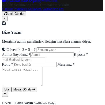
seslibizde.com
speakymobil.com
© 2026 Seslibizde.com - Tüm hakları saklıdır.
Gizlilik Politikası
Kullanım Şartları
İletişim
İstek Gönder
×
Bize Yazın
Mesajınız admin panelindeki iletişim mesajları alanına düşer.
Güvenlik: 3 + 5 = ?
Adınız Soyadınız
*
E-posta
*
Konu
*
Mesajınız
*
İptal
Mesaj Gönder
CANLI
Canlı Yayın
Seslibizde Radyo