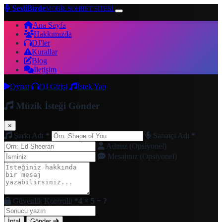
SesliBizde
MOBİL SOHBET SİTESİ
Ana Sayfa
Hakkımızda
DJ'ler
Kurallar
Blog
İletişim
Oynat
DJ Girişi
İstek Yap
Müzik İsteği Gönder
×
Şarkı Adı
*
Sanatçı Adı
*
Adınız (Opsiyonel)
Mesajınız (Opsiyonel)
Güvenlik Kontrolü
*
4 × 5 = ?
İptal
Gönder