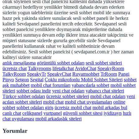
olrak söylenen sesli chat panelcisi kalitesini dahada yükseklere
cıkarmayi hedefliyor yenilikler bitmedi dahada devam ederken
sizlerin yogun talebleriniz üzerine sesli sohbet mobil ide sunmaya
hazır pek yakinda sizlere sunulacak sesli sohbet paneli ile herkez
kaliteli Sevdapanel panellerini tercih edecektir. Sevdapanel sesli
sohbet panelcisi yeniliklere doymayarak müşterilerine dahada
yenilikleri sunmaya devam edip ilklere imza atacaktir takipcimiz ve
müşteri statusune sizlerde gururla gecebilir sizde Sevdapanel
panellerini kullanarak rahat ve kaliteli sohbetinizie devam
edebilirsiniz. Sesli sohbet panelcisi ( sevdapanel.com.tr ) her zaman
kaliteyi sizlere sunacaktir
anlık mesajlaşma
görüntülü sohbet odaları
sesli sohbet siteleri
ücretsiz chat
Talkyrooms
lifetalkchat
AvidoChat
SpeakyRoom
TalkyRoom
SpeakyTr
SpeakyChat
Ruyamsohbet
TrRoom
Pangi
Pinyo
Setgon
Segital
Çoklu mikrofonlu Mobil Sohbet Siteleri
sohbet
aşk muhabbet
mobil chat forumları
yabancılarla sohbet
mobil sohbet
siteleri
sohbet odası indir
yeni chat odaları
yabancı chat siteleri
Türkçe sohbet odaları
ücretsiz sohbet siteleri
mobil chat odaları
yeni
açılan sohbet siteleri
mobil chat
mobil chat uygulamaları
online
sohbet
sohbet odaları giriş
ücretsiz mobil chat
mobil arkadaş bul
canlı chat
celikpanel
yurtpanel
güvenli sohbet sitesi
iyidizayn
hızlı
chat uygulaması
mobil arkadaşlık siteleri
Yorumlar