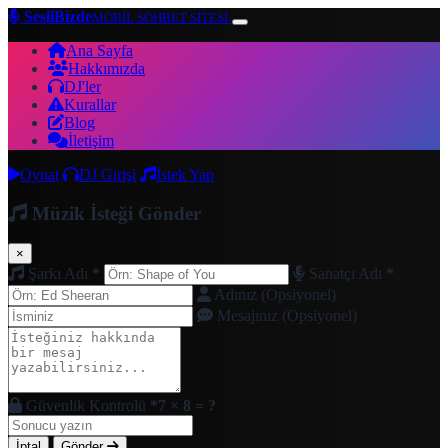
SesliBizde
MOBİL SOHBET SİTESİ
Ana Sayfa
Hakkımızda
DJ'ler
Kurallar
Blog
İletişim
Oynat
DJ Girişi
İstek Yap
Müzik İsteği Gönder
×
Şarkı Adı
*
Sanatçı Adı
*
Adınız (Opsiyonel)
Mesajınız (Opsiyonel)
Güvenlik Kontrolü
*
7 × 8 = ?
İptal
Gönder