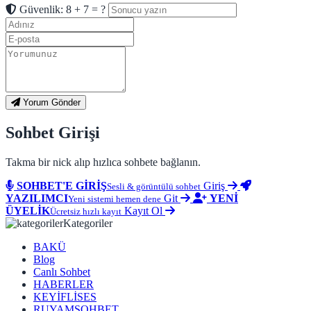
Güvenlik: 8 + 7 = ?
Yorum Gönder
Sohbet Girişi
Takma bir nick alıp hızlıca sohbete bağlanın.
SOHBET'E GİRİŞ
Giriş
Sesli & görüntülü sohbet
YAZILIMCI
Git
YENİ
Yeni sistemi hemen dene
ÜYELİK
Kayıt Ol
Ücretsiz hızlı kayıt
Kategoriler
BAKÜ
Blog
Canlı Sohbet
HABERLER
KEYİFLİSES
RUYAMSOHBET