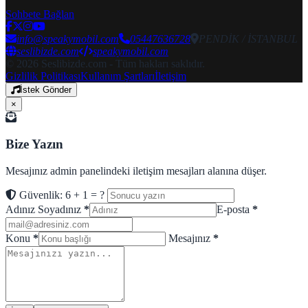
Sohbete Bağlan
info@speakymobil.com
05447636728
PENDİK / İSTANBUL
seslibizde.com
speakymobil.com
© 2026 Seslibizde.com - Tüm hakları saklıdır.
Gizlilik Politikası
Kullanım Şartları
İletişim
İstek Gönder
×
Bize Yazın
Mesajınız admin panelindeki iletişim mesajları alanına düşer.
Güvenlik: 6 + 1 = ?
Adınız Soyadınız
*
E-posta
*
Konu
*
Mesajınız
*