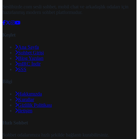
Seslibizde.com sesli sohbet, mobil chat ve arkadaşlık odaları için
hazırlanmış modern sohbet platformudur.
Keşfet
Ana Sayfa
Sohbet Girişi
Blog Yazıları
mIRC İndir
SSS
Bilgi
Hakkımızda
Kurallar
Gizlilik Politikası
İletişim
Hızlı Sohbet
Sohbet odalarımıza hızlı şekilde bağlantı kurabilirsiniz.