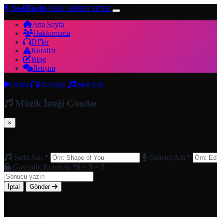
SesliBizde
MOBİL SOHBET SİTESİ
Ana Sayfa
Hakkımızda
DJ'ler
Kurallar
Blog
İletişim
Oynat
DJ Girişi
İstek Yap
Müzik İsteği Gönder
×
Şarkı Adı
*
Sanatçı Adı
*
Güvenlik Kontrolü
*
6 × 3 = ?
İptal
Gönder