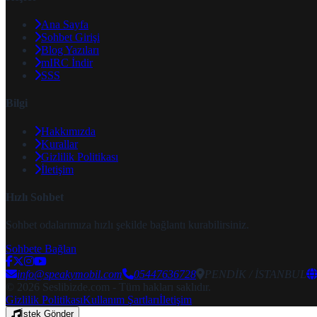
Ana Sayfa
Sohbet Girişi
Blog Yazıları
mIRC İndir
SSS
Bilgi
Hakkımızda
Kurallar
Gizlilik Politikası
İletişim
Hızlı Sohbet
Sohbet odalarımıza hızlı şekilde bağlantı kurabilirsiniz.
Sohbete Bağlan
info@speakymobil.com
05447636728
PENDİK / İSTANBUL
© 2026 Seslibizde.com - Tüm hakları saklıdır.
Gizlilik Politikası
Kullanım Şartları
İletişim
İstek Gönder