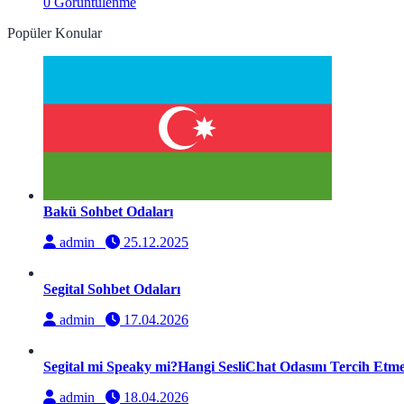
0 Görüntülenme
Popüler Konular
Bakü Sohbet Odaları
admin
25.12.2025
Segital Sohbet Odaları
admin
17.04.2026
Segital mi Speaky mi?Hangi SesliChat Odasını Tercih Etmel
admin
18.04.2026