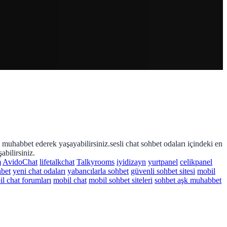
i muhabbet ederek yaşayabilirsiniz.sesli chat sohbet odaları içindeki en
abilirsiniz.
m
AvidoChat
lifetalkchat
Talkyrooms
iyidizayn
yurtpanel
celikpanel
hbet
yeni chat odaları
yabancılarla sohbet
güvenli sohbet sitesi
mobil
l chat forumları
mobil chat
mobil sohbet siteleri
sohbet aşk muhabbet