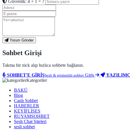
Güvenlik: 4 + 1 = ?
Yorum Gönder
Sohbet Girişi
Takma bir nick alıp hızlıca sohbete bağlanın.
SOHBET'E GİRİŞ
Giriş
YAZILIMC
Sesli & görüntülü sohbet
Kategoriler
BAKÜ
Blog
Canlı Sohbet
HABERLER
KEYİFLİSES
RUYAMSOHBET
Sesli Chat Siteleri
sesli sohbet