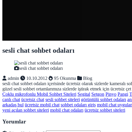
sesli chat sohbet odaları
sesli chat sohbet odaları
admin
10.10.2012
95 Okunma
Blog
sesli chat sohbet odaları içerisinde ücretsiz olarak sizlerde kameralı 
güzel sesli sohbet ortamlarımıza sizlerde iştirak etmek için ücretsiz çet
Çoklu mikrofonlu Mobil Sohbet Siteleri
Segital
Setgon
Pinyo
Pangi
T
canlı chat
ücretsiz chat
sesli sohbet siteleri
görüntülü sohbet odaları
an
arkadaş bul
ücretsiz mobil chat
sohbet odaları giriş
mobil chat uygulam
yeni açılan sohbet siteleri
mobil chat odaları
ücretsiz sohbet siteleri
Yorumlar