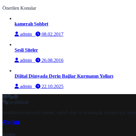
Önerilen Konular
kameralı Sohbet
admin
08.02.2017
Sesli Siteler
admin
26.08.2016
Dijital Dünyada Derin Bağlar Kurmanın Yolları
admin
22.10.2025
SesliBizde
Seslibizde.com sesli sohbet, mobil chat ve arkadaşlık odaları için ha
Keşfet