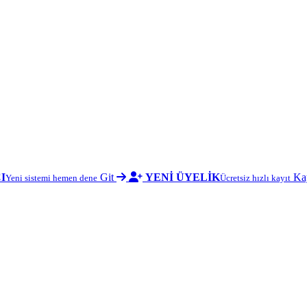
I
Git
YENİ ÜYELİK
Ka
Yeni sistemi hemen dene
Ücretsiz hızlı kayıt