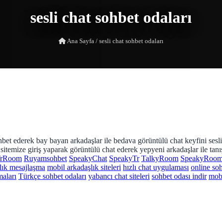
sesli chat sohbet odaları
Ana Sayfa
/
sesli chat sohbet odaları
sohbet ederek bay bayan arkadaşlar ile bedava görüntülü chat keyfini sesl
 sitemize giriş yaparak görüntülü chat ederek yepyeni arkadaşlar ile tanış
rRoom
Ruyamsohbet
SpeakyChat
SpeakyTr
TalkyRoom
SpeakyRoo
lık mesajlaşma
mobil arkadaşlık siteleri
hızlı chat uygulaması
online so
aları
Türkçe sohbet odaları
yabancı chat siteleri
sohbet odası indir
mobi