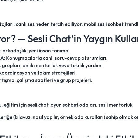
jları, canlı ses neden tercih ediliyor, mobil sesli sohbet trendl
yor? — Sesli Chat’in Yaygın Kull
 arkadaşlık, yeni insan tanıma.
&A:
Konuşmacılarla canlı soru-cevap oturumları.
 grupları, anlık mentorluk veya teknik yardım.
 koordinasyon ve takım stratejileri.
artışma, çalışma saatleri ve grup projeleri.
, eğitim için sesli chat, oyun sohbet odaları, sesli mentorluk
eriğe (kılavuz, nasıl yapılır, örnek oda kuralları) sahip olmak o