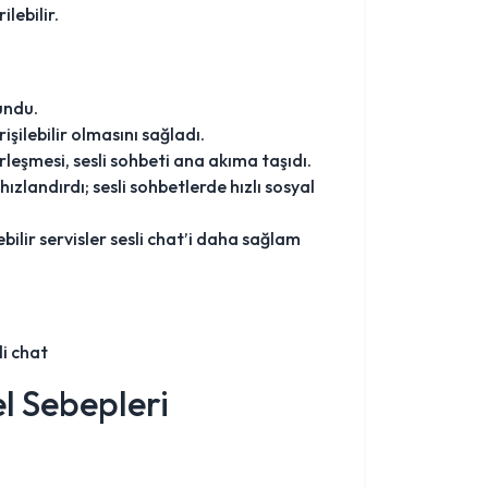
lebilir.
sundu.
işilebilir olmasını sağladı.
rleşmesi, sesli sohbeti ana akıma taşıdı.
zlandırdı; sesli sohbetlerde hızlı sosyal
lir servisler sesli chat’i daha sağlam
li chat
l Sebepleri