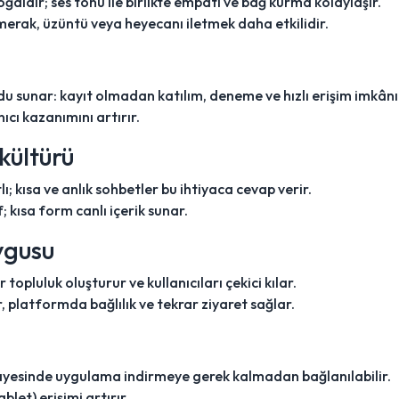
ldır; ses tonu ile birlikte empati ve bağ kurma kolaylaşır.
 merak, üzüntü veya heyecanı iletmek daha etkilidir.
u sunar: kayıt olmadan katılım, deneme ve hızlı erişim imkânı
nıcı kazanımını artırır.
kültürü
ı; kısa ve anlık sohbetler bu ihtiyaca cevap verir.
; kısa form canlı içerik sunar.
ygusu
 topluluk oluşturur ve kullanıcıları çekici kılar.
ar, platformda bağlılık ve tekrar ziyaret sağlar.
ayesinde uygulama indirmeye gerek kalmadan bağlanılabilir.
let) erişimi artırır.