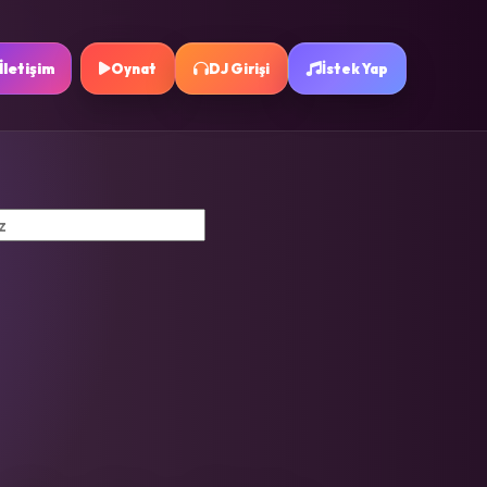
İletişim
Oynat
DJ Girişi
İstek Yap