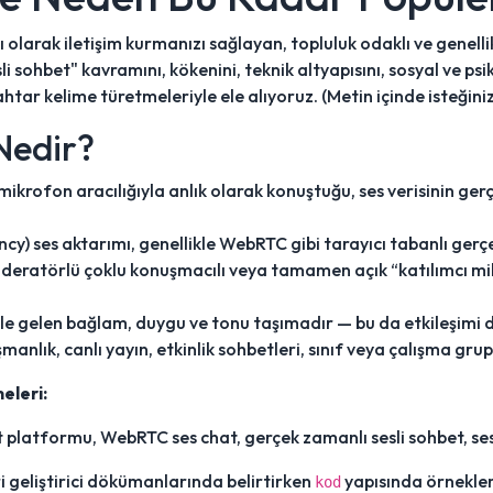
ı olarak iletişim kurmanızı sağlayan, topluluk odaklı ve genelli
i sohbet" kavramını, kökenini, teknik altyapısını, sosyal ve ps
ar kelime türetmeleriyle ele alıyoruz. (Metin içinde isteğini
 Nedir?
n mikrofon aracılığıyla anlık olarak konuştuğu, ses verisinin ger
cy) ses aktarımı, genellikle WebRTC gibi tarayıcı tabanlı gerçe
oderatörlü çoklu konuşmacılı veya tamamen açık “katılımcı mi
sle gelen bağlam, duygu ve tonu taşımadır — bu da etkileşimi d
anlık, canlı yayın, etkinlik sohbetleri, sınıf veya çalışma grupl
eleri:
hbet platformu, WebRTC ses chat, gerçek zamanlı sesli sohbet, ses
i geliştirici dökümanlarında belirtirken
yapısında örnekle
kod