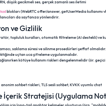
N, düşük gecikmeli ses, gerçek zamanlı ses iletimi
k
blokları (WebRTC offer/answer, getUserMedia kullanımı vb.) 
kod
anıcıları da sayfanıza yönlendirir.
n ve Gizlilik
tör, topluluk kuralları, otomatik filtreleme (AI destekli) ve 
amacı, saklama süresi ve silinme prosedürleri şeffaf olmalıdır
tiğinde uçtan uca şifreleme uygulanmalıdır.
sağlanırken kötüye kullanım riskleri dengelenmelidir (ör. geçi
, anonim sohbet riskleri, TLS sesli sohbet, KVKK uyumlu chat
e İçerik Stratejisi (Uygulama Not
ölüm için long-tail anahtar kelimeler oluşturun (örn. "mobilde