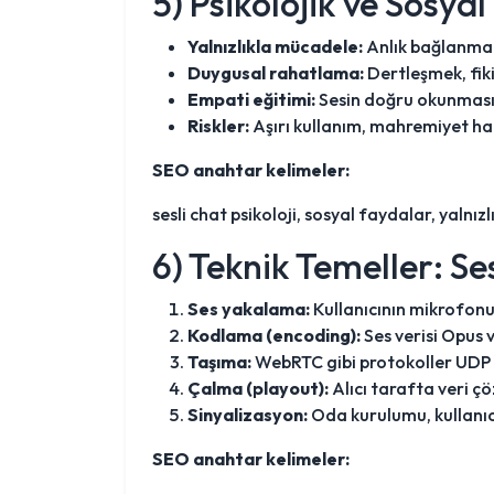
5) Psikolojik ve Sosyal
Yalnızlıkla mücadele:
Anlık bağlanma v
Duygusal rahatlama:
Dertleşmek, fik
Empati eğitimi:
Sesin doğru okunması e
Riskler:
Aşırı kullanım, mahremiyet hat
SEO anahtar kelimeler:
sesli chat psikoloji, sosyal faydalar, yaln
6) Teknik Temeller: Ses
Ses yakalama:
Kullanıcının mikrofonun
Kodlama (encoding):
Ses verisi Opus v
Taşıma:
WebRTC gibi protokoller UDP t
Çalma (playout):
Alıcı tarafta veri çö
Sinyalizasyon:
Oda kurulumu, kullanıcı
SEO anahtar kelimeler: