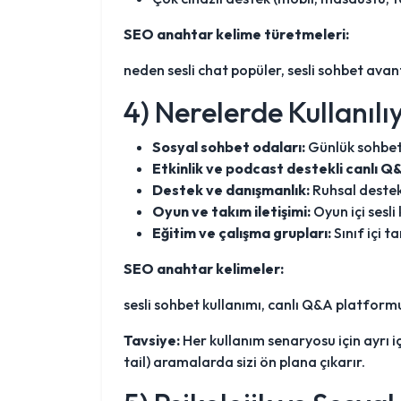
SEO anahtar kelime türetmeleri:
neden sesli chat popüler, sesli sohbet avanta
4) Nerelerde Kullanılı
Sosyal sohbet odaları:
Günlük sohbet,
Etkinlik ve podcast destekli canlı Q
Destek ve danışmanlık:
Ruhsal destek
Oyun ve takım iletişimi:
Oyun içi sesli
Eğitim ve çalışma grupları:
Sınıf içi t
SEO anahtar kelimeler:
sesli sohbet kullanımı, canlı Q&A platformu
Tavsiye:
Her kullanım senaryosu için ayrı iç
tail) aramalarda sizi ön plana çıkarır.