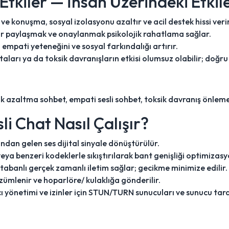
 Etkiler — İnsan Üzerindeki Etkile
e konuşma, sosyal izolasyonu azaltır ve acil destek hissi verir
ir paylaşmak ve onaylanmak psikolojik rahatlama sağlar.
mpati yeteneğini ve sosyal farkındalığı artırır.
aları ya da toksik davranışların etkisi olumsuz olabilir; doğru
ızlık azaltma sohbet, empati sesli sohbet, toksik davranış önlem
li Chat Nasıl Çalışır?
dan gelen ses dijital sinyale dönüştürülür.
eya benzeri kodeklerle sıkıştırılarak bant genişliği optimizasy
abanlı gerçek zamanlı iletim sağlar; gecikme minimize edilir.
zümlenir ve hoparlöre/ kulaklığa gönderilir.
 yönetimi ve izinler için STUN/TURN sunucuları ve sunucu taraf