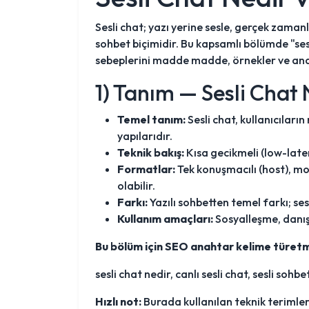
Sesli chat; yazı yerine sesle, gerçek zamanl
sohbet biçimidir. Bu kapsamlı bölümde "sesl
sebeplerini madde madde, örnekler ve anaht
1) Tanım — Sesli Chat
Temel tanım:
Sesli chat, kullanıcıları
yapılarıdır.
Teknik bakış:
Kısa gecikmeli (low-laten
Formatlar:
Tek konuşmacılı (host), m
olabilir.
Farkı:
Yazılı sohbetten temel farkı; se
Kullanım amaçları:
Sosyalleşme, danışm
Bu bölüm için SEO anahtar kelime türetm
sesli chat nedir, canlı sesli chat, sesli so
Hızlı not:
Burada kullanılan teknik terimler