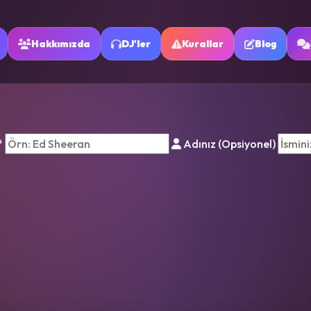
Hakkımızda
DJ'ler
Kurallar
Blog
*
Adınız (Opsiyonel)