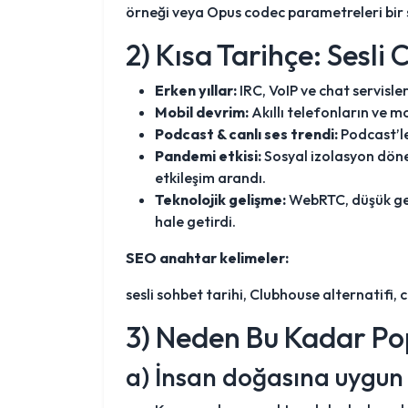
örneği veya Opus codec parametreleri bir s
2) Kısa Tarihçe: Sesli
Erken yıllar:
IRC, VoIP ve chat servisler
Mobil devrim:
Akıllı telefonların ve mo
Podcast & canlı ses trendi:
Podcast’ler
Pandemi etkisi:
Sosyal izolasyon dönem
etkileşim arandı.
Teknolojik gelişme:
WebRTC, düşük geci
hale getirdi.
SEO anahtar kelimeler:
sesli sohbet tarihi, Clubhouse alternatifi, 
3) Neden Bu Kadar Pop
a) İnsan doğasına uygun 