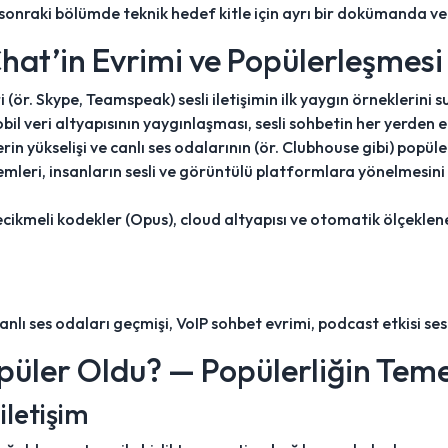
onraki bölümde teknik hedef kitle için ayrı bir dokümanda veri
 Chat’in Evrimi ve Popülerleşmesi
i (ör. Skype, Teamspeak) sesli iletişimin ilk yaygın örneklerini 
bil veri altyapısının yaygınlaşması, sesli sohbetin her yerden er
in yükselişi ve canlı ses odalarının (ör. Clubhouse gibi) popüle
leri, insanların sesli ve görüntülü platformlara yönelmesini hı
kmeli kodekler (Opus), cloud altyapısı ve otomatik ölçeklenebi
canlı ses odaları geçmişi, VoIP sohbet evrimi, podcast etkisi ses
üler Oldu? — Popülerliğin Teme
iletişim