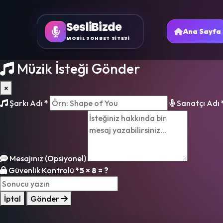
SesliBizde
Ana Sayfa
MOBİL SOHBET SİTESİ
Müzik İsteği Gönder
×
Şarkı Adı
*
Sanatçı Adı
Mesajınız (Opsiyonel)
Güvenlik Kontrolü
*
5 × 8 = ?
İptal
Gönder