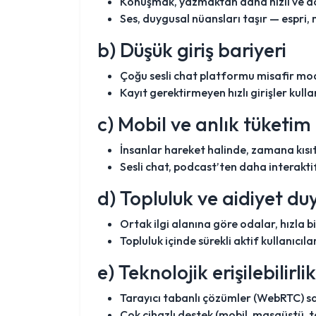
Konuşmak, yazmaktan daha hızlı ve doğa
Ses, duygusal nüansları taşır — espri,
b) Düşük giriş bariyeri
Çoğu sesli chat platformu misafir mod
Kayıt gerektirmeyen hızlı girişler kulla
c) Mobil ve anlık tüketim 
İnsanlar hareket halinde, zamana kısıtl
Sesli chat, podcast’ten daha interaktif
d) Topluluk ve aidiyet du
Ortak ilgi alanına göre odalar, hızla bir
Topluluk içinde sürekli aktif kullanıcıl
e) Teknolojik erişilebilirlik
Tarayıcı tabanlı çözümler (WebRTC) s
Çok cihazlı destek (mobil, masaüstü, tab