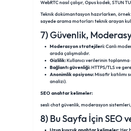
WebRTC nasıl çalışır, Opus kodek, STUN TUR
Teknik dokümantasyon hazırlarken, örne
sayede arama motorları teknik arayan kull
7) Güvenlik, Moderasyo
Moderasyon stratejileri:
Canlı modera
arada çalışmalıdır.
Gizlilik:
Kullanıcı verilerinin toplanma 
Bağlantı güvenliği:
HTTPS/TLS ve gerek
Anonimlik opsiyonu:
Misafir katılımı 
analizi).
SEO anahtar kelimeler:
sesli chat güvenlik, moderasyon sistemleri
8) Bu Sayfa İçin SEO v
Uzun kuyruk anahtar kelimeler:
Her b