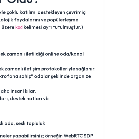
kle çoklu katılımı destekleyen çevrimiçi
ikolojik faydalarını ve popülerleşme
z üzere
kelimesi ayrı tutulmuştur.)
kod
çek zamanlı iletildiği online oda/kanal
k zamanlı iletişim protokolleriyle sağlanır.
krofona sahip” odalar şeklinde organize
aha insani kılar.
arı, destek hatları vb.
li oda, sesli topluluk
meler yapabilirsiniz; örneğin WebRTC SDP