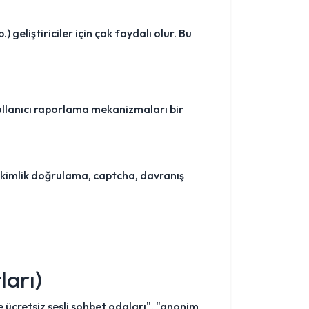
geliştiriciler için çok faydalı olur. Bu
kullanıcı raporlama mekanizmaları bir
.
ci kimlik doğrulama, captcha, davranış
ları)
 ücretsiz sesli sohbet odaları", "anonim