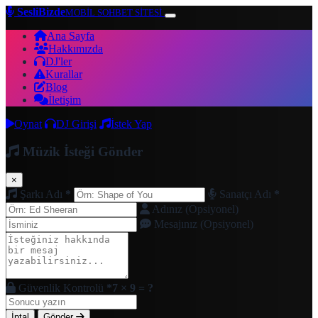
SesliBizde
MOBİL SOHBET SİTESİ
Ana Sayfa
Hakkımızda
DJ'ler
Kurallar
Blog
İletişim
Oynat
DJ Girişi
İstek Yap
Müzik İsteği Gönder
×
Şarkı Adı
*
Sanatçı Adı
*
Adınız (Opsiyonel)
Mesajınız (Opsiyonel)
Güvenlik Kontrolü
*
7 × 9 = ?
İptal
Gönder