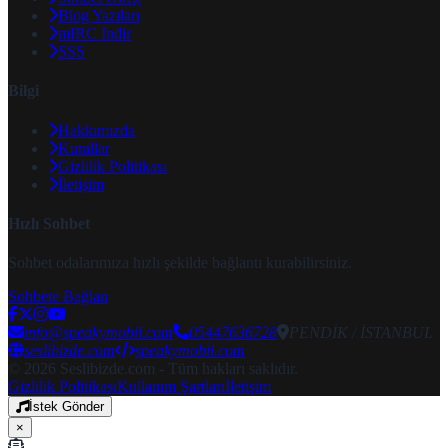
Blog Yazıları
mIRC İndir
SSS
Bilgi
Hakkımızda
Kurallar
Gizlilik Politikası
İletişim
Hızlı Sohbet
Sohbet odalarımıza hızlı şekilde bağlantı kurabilirsiniz.
Sohbete Bağlan
info@speakymobil.com
05447636728
PENDİK / İSTANBUL
seslibizde.com
speakymobil.com
© 2026 Seslibizde.com - Tüm hakları saklıdır.
Gizlilik Politikası
Kullanım Şartları
İletişim
İstek Gönder
×