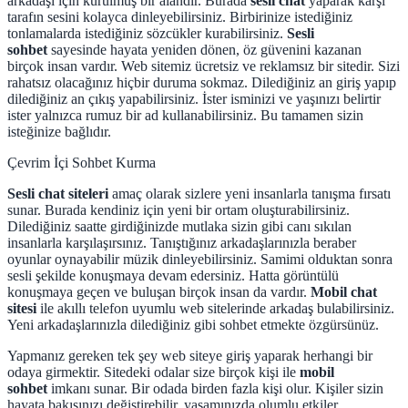
arkadaşı için kurulmuş bir alandır. Burada
sesli chat
yaparak karşı
tarafın sesini kolayca dinleyebilirsiniz. Birbirinize istediğiniz
tonlamalarda istediğiniz sözcükler kurabilirsiniz.
Sesli
sohbet
sayesinde hayata yeniden dönen, öz güvenini kazanan
birçok insan vardır. Web sitemiz ücretsiz ve reklamsız bir sitedir. Sizi
rahatsız olacağınız hiçbir duruma sokmaz. Dilediğiniz an giriş yapıp
dilediğiniz an çıkış yapabilirsiniz. İster isminizi ve yaşınızı belirtir
ister yalnızca rumuz bir ad kullanabilirsiniz. Bu tamamen sizin
isteğinize bağlıdır.
Çevrim İçi Sohbet Kurma
Sesli chat siteleri
amaç olarak sizlere yeni insanlarla tanışma fırsatı
sunar. Burada kendiniz için yeni bir ortam oluşturabilirsiniz.
Dilediğiniz saatte girdiğinizde mutlaka sizin gibi canı sıkılan
insanlarla karşılaşırsınız. Tanıştığınız arkadaşlarınızla beraber
oyunlar oynayabilir müzik dinleyebilirsiniz. Samimi olduktan sonra
sesli şekilde konuşmaya devam edersiniz. Hatta görüntülü
konuşmaya geçen ve buluşan birçok insan da vardır.
Mobil chat
sitesi
ile akıllı telefon uyumlu web sitelerinde arkadaş bulabilirsiniz.
Yeni arkadaşlarınızla dilediğiniz gibi sohbet etmekte özgürsünüz.
Yapmanız gereken tek şey web siteye giriş yaparak herhangi bir
odaya girmektir. Sitedeki odalar size birçok kişi ile
mobil
sohbet
imkanı sunar. Bir odada birden fazla kişi olur. Kişiler sizin
hayata bakışınızı değiştirebilir, yaşamınızda olumlu etkiler