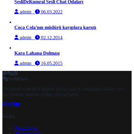
SesliDeKumral Sesli Chat Odaları
admin
06.03.2022
Coca Cola'nın müdürü kayıplara karıştı
admin
02.12.2014
Kara Lahana Dolması
admin
16.05.2015
SesliBizde
Seslibizde.com sesli sohbet, mobil chat ve arkadaşlık odaları için
hazırlanmış modern sohbet platformudur.
Keşfet
Ana Sayfa
Sohbet Girişi