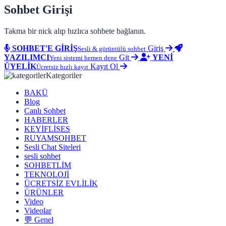
Sohbet Girişi
Takma bir nick alıp hızlıca sohbete bağlanın.
SOHBET'E GİRİŞ
Giriş
Sesli & görüntülü sohbet
YAZILIMCI
Git
YENİ
Yeni sistemi hemen dene
ÜYELİK
Kayıt Ol
Ücretsiz hızlı kayıt
Kategoriler
BAKÜ
Blog
Canlı Sohbet
HABERLER
KEYİFLİSES
RUYAMSOHBET
Sesli Chat Siteleri
sesli sohbet
SOHBETLİM
TEKNOLOJİ
ÜCRETSİZ EVLİLİK
ÜRÜNLER
Video
Videolar
💬 Genel