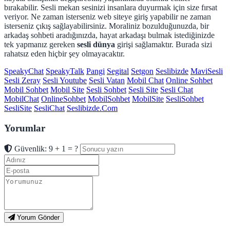
bırakabilir. Sesli mekan sesinizi insanlara duyurmak için size fırsat
veriyor. Ne zaman isterseniz web siteye giriş yapabilir ne zaman
isterseniz çıkış sağlayabilirsiniz. Moraliniz bozulduğunuzda, bir
arkadaş sohbeti aradığınızda, hayat arkadaşı bulmak istediğinizde
tek yapmanız gereken
sesli d
ünya
girişi sağlamaktır. Burada sizi
rahatsız eden hiçbir şey olmayacaktır.
SpeakyChat
SpeakyTalk
Pangi
Segital
Setgon
Seslibizde
MaviSesli
Sesli Zeray
Sesli Youtube
Sesli Vatan
Mobil Chat
Online Sohbet
Mobil Sohbet
Mobil Site
Sesli Sohbet
Sesli Site
Sesli Chat
MobilChat
OnlineSohbet
MobilSohbet
MobilSite
SesliSohbet
SesliSite
SesliChat
Seslibizde.Com
Yorumlar
Güvenlik: 9 + 1 = ?
Yorum Gönder