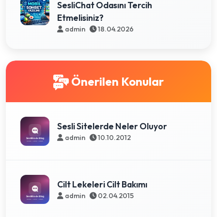
SesliChat Odasını Tercih
Etmelisiniz?
admin
18.04.2026
Önerilen Konular
Sesli Sitelerde Neler Oluyor
admin
10.10.2012
Cilt Lekeleri Cilt Bakımı
admin
02.04.2015