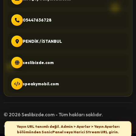
05447636728
PENDİK / İSTANBUL
seslibizde.com
speakymobil.com
© 2026 Seslibizde.com - Tüm hakları saklıdır.
Gizlilik Politikası
Kullanım Şartları
İletişim
Yayın URL tanımlı değil. Admin > Ayarlar > Yayın Ayarları
bölümünden SonicPanel veya Harici Stream URL girin.