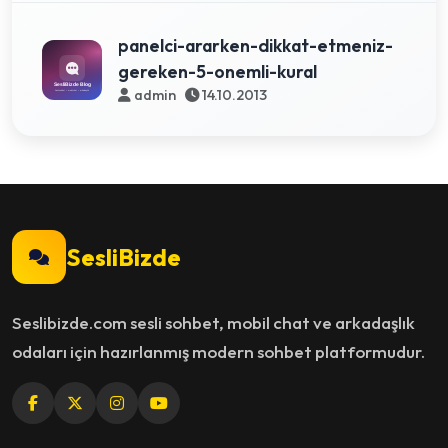
panelci-ararken-dikkat-etmeniz-
gereken-5-onemli-kural
admin
14.10.2013
SesliBizde
Seslibizde.com sesli sohbet, mobil chat ve arkadaşlık
odaları için hazırlanmış modern sohbet platformudur.