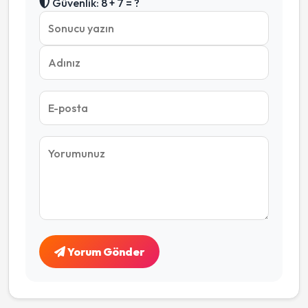
Güvenlik: 8 + 7 = ?
Yorum Gönder