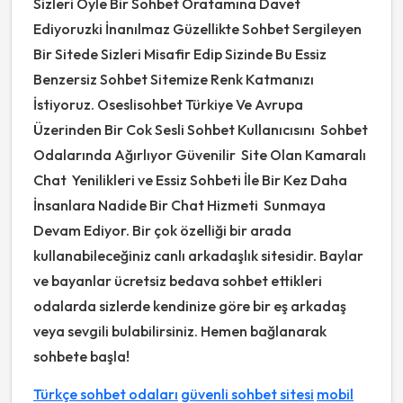
Sizleri Öyle Bir Sohbet Oratamına Davet
Ediyoruzki İnanılmaz Güzellikte Sohbet Sergileyen
Bir Sitede Sizleri Misafir Edip Sizinde Bu Essiz
Benzersiz Sohbet Sitemize Renk Katmanızı
İstiyoruz. Oseslisohbet Türkiye Ve Avrupa
Üzerinden Bir Cok Sesli Sohbet Kullanıcısını Sohbet
Odalarında Ağırlıyor Güvenilir Site Olan Kamaralı
Chat Yenilikleri ve Essiz Sohbeti İle Bir Kez Daha
İnsanlara Nadide Bir Chat Hizmeti Sunmaya
Devam Ediyor. Bir çok özelliği bir arada
kullanabileceğiniz canlı arkadaşlık sitesidir. Baylar
ve bayanlar ücretsiz bedava sohbet ettikleri
odalarda sizlerde kendinize göre bir eş arkadaş
veya sevgili bulabilirsiniz. Hemen bağlanarak
sohbete başla!
Türkçe sohbet odaları
güvenli sohbet sitesi
mobil