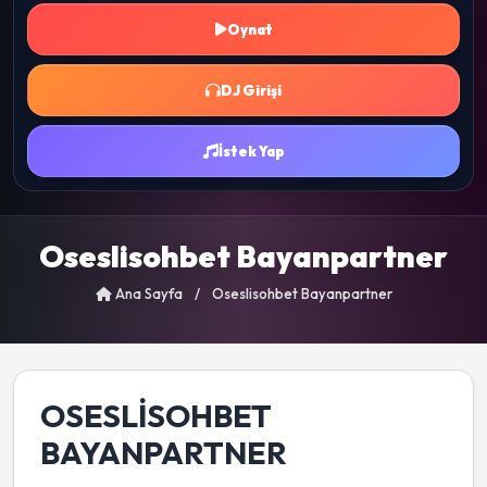
Oynat
DJ Girişi
İstek Yap
Oseslisohbet Bayanpartner
Ana Sayfa
/
Oseslisohbet Bayanpartner
OSESLISOHBET
BAYANPARTNER