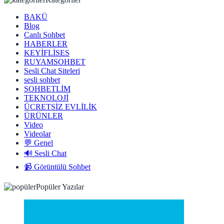
BAKÜ
Blog
Canlı Sohbet
HABERLER
KEYİFLİSES
RUYAMSOHBET
Sesli Chat Siteleri
sesli sohbet
SOHBETLİM
TEKNOLOJİ
ÜCRETSİZ EVLİLİK
ÜRÜNLER
Video
Videolar
💬 Genel
🔊 Sesli Chat
📹 Görüntülü Sohbet
Popüler Yazılar