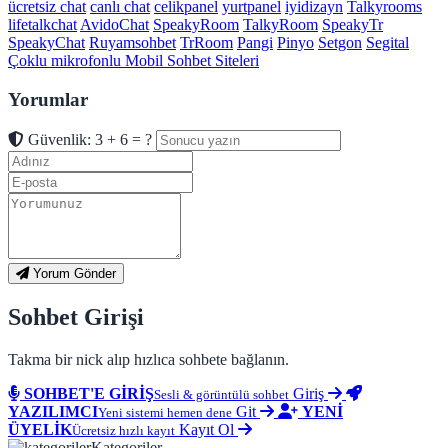
ücretsiz chat
canlı chat
celikpanel
yurtpanel
iyidizayn
Talkyrooms
lifetalkchat
AvidoChat
SpeakyRoom
TalkyRoom
SpeakyTr
SpeakyChat
Ruyamsohbet
TrRoom
Pangi
Pinyo
Setgon
Segital
Çoklu mikrofonlu Mobil Sohbet Siteleri
Yorumlar
Güvenlik: 3 + 6 = ?
Yorum Gönder
Sohbet Girişi
Takma bir nick alıp hızlıca sohbete bağlanın.
SOHBET'E GİRİŞ
Giriş
Sesli & görüntülü sohbet
YAZILIMCI
Git
YENİ
Yeni sistemi hemen dene
ÜYELİK
Kayıt Ol
Ücretsiz hızlı kayıt
Kategoriler