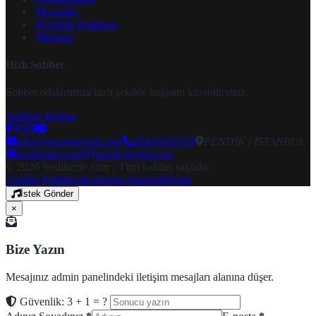
Kurallar
Gizlilik Politikası
İletişim
Hızlı Sohbet
Sohbet odalarımıza hızlı şekilde bağlantı kurabilirsiniz.
Sohbete Bağlan
info@speakymobil.com
05447636728
PENDİK / İSTANBUL
seslibizde.com
speakymobil.com
© 2026 Seslibizde.com - Tüm hakları saklıdır.
Gizlilik Politikası
Kullanım Şartları
İletişim
İstek Gönder
×
Bize Yazın
Mesajınız admin panelindeki iletişim mesajları alanına düşer.
Güvenlik: 3 + 1 = ?