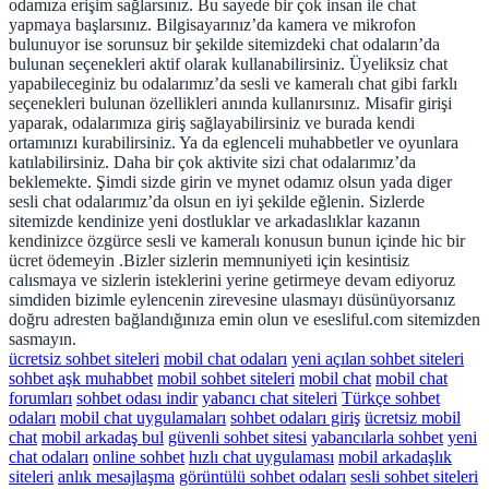
odamıza erişim sağlarsınız. Bu sayede bir çok insan ile chat
yapmaya başlarsınız. Bilgisayarınız’da kamera ve mikrofon
bulunuyor ise sorunsuz bir şekilde sitemizdeki chat odaların’da
bulunan seçenekleri aktif olarak kullanabilirsiniz. Üyeliksiz chat
yapabileceginiz bu odalarımız’da sesli ve kameralı chat gibi farklı
seçenekleri bulunan özellikleri anında kullanırsınız. Misafir girişi
yaparak, odalarımıza giriş sağlayabilirsiniz ve burada kendi
ortamınızı kurabilirsiniz. Ya da eglenceli muhabbetler ve oyunlara
katılabilirsiniz. Daha bir çok aktivite sizi chat odalarımız’da
beklemekte. Şimdi sizde girin ve mynet odamız olsun yada diger
sesli chat odalarımız’da olsun en iyi şekilde eğlenin. Sizlerde
sitemizde kendinize yeni dostluklar ve arkadaslıklar kazanın
kendinizce özgürce sesli ve kameralı konusun bunun içinde hic bir
ücret ödemeyin .Bizler sizlerin memnuniyeti için kesintisiz
calısmaya ve sizlerin isteklerini yerine getirmeye devam ediyoruz
simdiden bizimle eylencenin zirevesine ulasmayı düsünüyorsanız
doğru adresten bağlandığınıza emin olun ve esesliful.com sitemizden
sasmayın.
ücretsiz sohbet siteleri
mobil chat odaları
yeni açılan sohbet siteleri
sohbet aşk muhabbet
mobil sohbet siteleri
mobil chat
mobil chat
forumları
sohbet odası indir
yabancı chat siteleri
Türkçe sohbet
odaları
mobil chat uygulamaları
sohbet odaları giriş
ücretsiz mobil
chat
mobil arkadaş bul
güvenli sohbet sitesi
yabancılarla sohbet
yeni
chat odaları
online sohbet
hızlı chat uygulaması
mobil arkadaşlık
siteleri
anlık mesajlaşma
görüntülü sohbet odaları
sesli sohbet siteleri