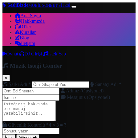
SesliBizde
MOBİL SOHBET SİTESİ
Ana Sayfa
Hakkımızda
DJ'ler
Kurallar
Blog
İletişim
Oynat
DJ Girişi
İstek Yap
Müzik İsteği Gönder
×
Şarkı Adı
*
Sanatçı Adı
*
Adınız (Opsiyonel)
Mesajınız (Opsiyonel)
Güvenlik Kontrolü
*
4 × 3 = ?
İptal
Gönder