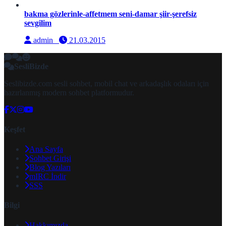
bakma gözlerinle-affetmem seni-damar şiir-şerefsiz
sevgilim
admin
21.03.2015
SesliBizde
Seslibizde.com sesli sohbet, mobil chat ve arkadaşlık odaları için
hazırlanmış modern sohbet platformudur.
Keşfet
Ana Sayfa
Sohbet Girişi
Blog Yazıları
mIRC İndir
SSS
Bilgi
Hakkımızda