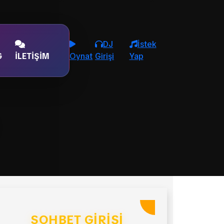
DJ
İstek
G
İLETIŞIM
Oynat
Girişi
Yap
SOHBET GIRIŞI