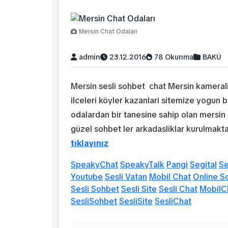
Mersin Chat Odaları
admin
23.12.2016
78 Okunma
BAKÜ
Mersin sesli sohbet chat Mersin kamerali 
ilceleri köyler kazanlari sitemize yogun bi
odalardan bir tanesine sahip olan mersin 
güzel sohbet ler arkadasliklar kurulmak
tıklayınız
SpeakyChat
SpeakyTalk
Pangi
Segital
S
Youtube
Sesli Vatan
Mobil Chat
Online S
Sesli Sohbet
Sesli Site
Sesli Chat
MobilC
SesliSohbet
SesliSite
SesliChat