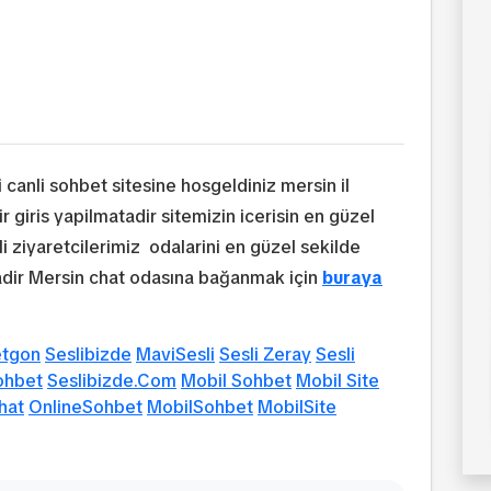
canli sohbet sitesine hosgeldiniz mersin il
r giris yapilmatadir sitemizin icerisin en güzel
li ziyaretcilerimiz odalarini en güzel sekilde
tadir Mersin chat odasına bağanmak için
buraya
etgon
Seslibizde
MaviSesli
Sesli Zeray
Sesli
ohbet
Seslibizde.Com
Mobil Sohbet
Mobil Site
hat
OnlineSohbet
MobilSohbet
MobilSite