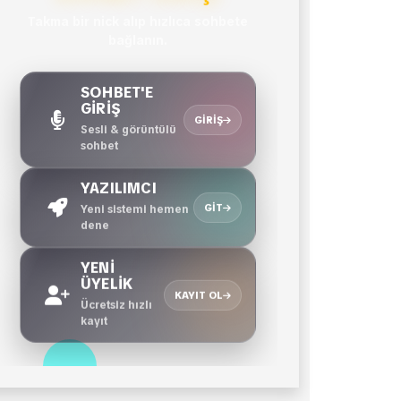
Takma bir nick alıp hızlıca sohbete
bağlanın.
SOHBET'E
GİRİŞ
GIRIŞ
Sesli & görüntülü
sohbet
YAZILIMCI
GIT
Yeni sistemi hemen
dene
YENİ
ÜYELİK
KAYIT OL
Ücretsiz hızlı
kayıt