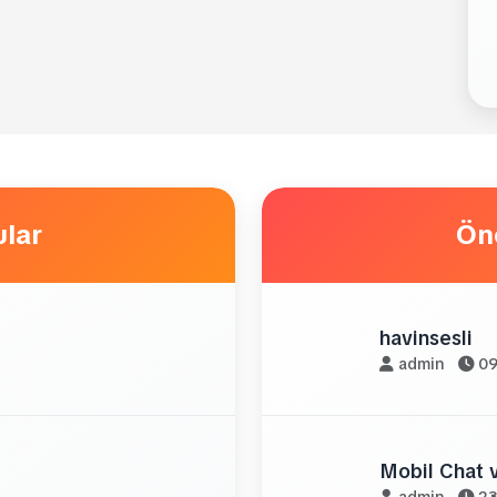
lar
Ön
havinsesli
admin
09
Mobil Chat 
admin
23