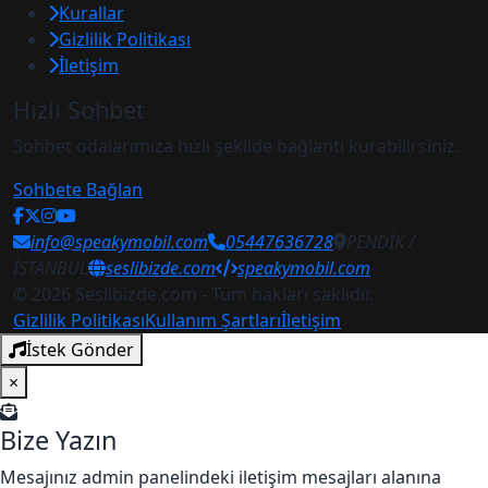
Kurallar
Gizlilik Politikası
İletişim
Hızlı Sohbet
Sohbet odalarımıza hızlı şekilde bağlantı kurabilirsiniz.
Sohbete Bağlan
info@speakymobil.com
05447636728
PENDİK /
İSTANBUL
seslibizde.com
speakymobil.com
© 2026 Seslibizde.com - Tüm hakları saklıdır.
Gizlilik Politikası
Kullanım Şartları
İletişim
İstek Gönder
×
Bize Yazın
Mesajınız admin panelindeki iletişim mesajları alanına