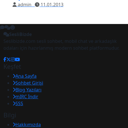
admin
11.01.2013
SesliBizde
Seslibizde.com sesli sohbet, mobil chat ve arkadaşlık
odaları için hazırlanmış modern sohbet platformudur.
Keşfet
Ana Sayfa
Sohbet Girişi
Blog Yazıları
mIRC İndir
SSS
Bilgi
Hakkımızda