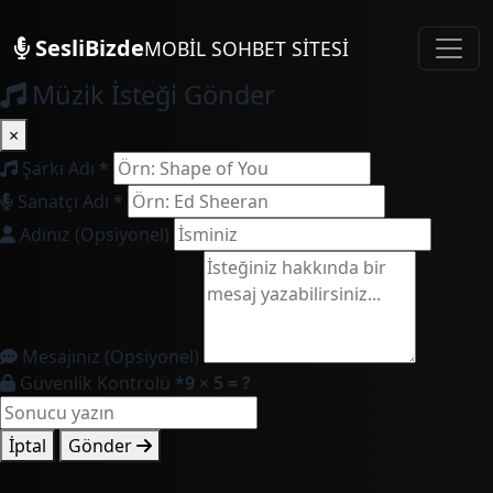
SesliBizde
MOBİL SOHBET SİTESİ
Müzik İsteği Gönder
×
Şarkı Adı
*
Sanatçı Adı
*
Adınız (Opsiyonel)
Mesajınız (Opsiyonel)
Güvenlik Kontrolü
*
9 × 5 = ?
İptal
Gönder