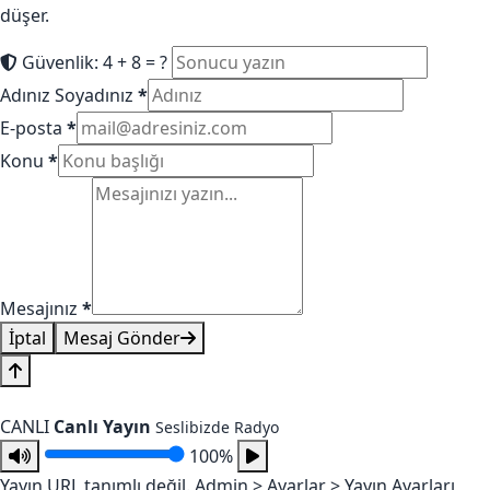
düşer.
Güvenlik: 4 + 8 = ?
Adınız Soyadınız
*
E-posta
*
Konu
*
Mesajınız
*
İptal
Mesaj Gönder
CANLI
Canlı Yayın
Seslibizde Radyo
100%
Yayın URL tanımlı değil. Admin > Ayarlar > Yayın Ayarları