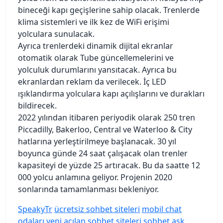
bineceği kapı geçişlerine sahip olacak. Trenlerde
klima sistemleri ve ilk kez de WiFi erişimi
yolculara sunulacak.
Ayrıca trenlerdeki dinamik dijital ekranlar
otomatik olarak Tube güncellemelerini ve
yolculuk durumlarını yansıtacak. Ayrıca bu
ekranlardan reklam da verilecek. İç LED
ışıklandırma yolculara kapı açılışlarını ve durakları
bildirecek.
2022 yılından itibaren periyodik olarak 250 tren
Piccadilly, Bakerloo, Central ve Waterloo & City
hatlarına yerleştirilmeye başlanacak. 30 yıl
boyunca günde 24 saat çalışacak olan trenler
kapasiteyi de yüzde 25 artıracak. Bu da saatte 12
000 yolcu anlamına geliyor. Projenin 2020
sonlarında tamamlanması bekleniyor.
SpeakyTr
ücretsiz sohbet siteleri
mobil chat
odaları
yeni açılan sohbet siteleri
sohbet aşk