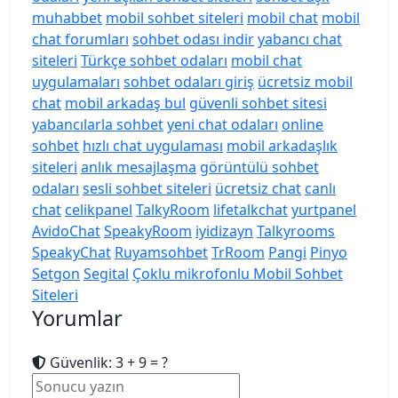
muhabbet
mobil sohbet siteleri
mobil chat
mobil
chat forumları
sohbet odası indir
yabancı chat
siteleri
Türkçe sohbet odaları
mobil chat
uygulamaları
sohbet odaları giriş
ücretsiz mobil
chat
mobil arkadaş bul
güvenli sohbet sitesi
yabancılarla sohbet
yeni chat odaları
online
sohbet
hızlı chat uygulaması
mobil arkadaşlık
siteleri
anlık mesajlaşma
görüntülü sohbet
odaları
sesli sohbet siteleri
ücretsiz chat
canlı
chat
celikpanel
TalkyRoom
lifetalkchat
yurtpanel
AvidoChat
SpeakyRoom
iyidizayn
Talkyrooms
SpeakyChat
Ruyamsohbet
TrRoom
Pangi
Pinyo
Setgon
Segital
Çoklu mikrofonlu Mobil Sohbet
Siteleri
Yorumlar
Güvenlik: 3 + 9 = ?