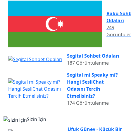
Bakü Sohb
Odaları
249
Görüntüle
Segital Sohbet Odaları
187 Görüntülenme
Segital mi Speaky mi?
Hangi SesliChat
Odasını Tercih
Etmelisiniz?
174 Görüntülenme
Sizin İçin
Ufuk Güney - Küçük Bir