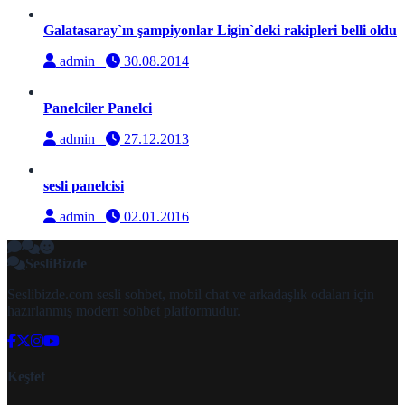
Galatasaray`ın şampiyonlar Ligin`deki rakipleri belli oldu
admin
30.08.2014
Panelciler Panelci
admin
27.12.2013
sesli panelcisi
admin
02.01.2016
SesliBizde
Seslibizde.com sesli sohbet, mobil chat ve arkadaşlık odaları için
hazırlanmış modern sohbet platformudur.
Keşfet