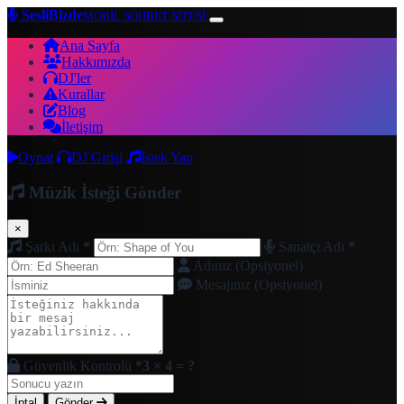
SesliBizde
MOBİL SOHBET SİTESİ
Ana Sayfa
Hakkımızda
DJ'ler
Kurallar
Blog
İletişim
Oynat
DJ Girişi
İstek Yap
Müzik İsteği Gönder
×
Şarkı Adı
*
Sanatçı Adı
*
Adınız (Opsiyonel)
Mesajınız (Opsiyonel)
Güvenlik Kontrolü
*
3 × 4 = ?
İptal
Gönder