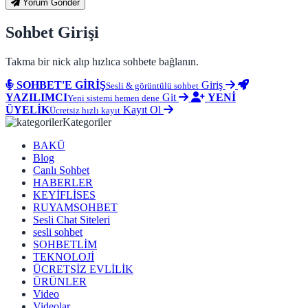
Yorum Gönder
Sohbet Girişi
Takma bir nick alıp hızlıca sohbete bağlanın.
SOHBET'E GİRİŞ
Giriş
Sesli & görüntülü sohbet
YAZILIMCI
Git
YENİ
Yeni sistemi hemen dene
ÜYELİK
Kayıt Ol
Ücretsiz hızlı kayıt
Kategoriler
BAKÜ
Blog
Canlı Sohbet
HABERLER
KEYİFLİSES
RUYAMSOHBET
Sesli Chat Siteleri
sesli sohbet
SOHBETLİM
TEKNOLOJİ
ÜCRETSİZ EVLİLİK
ÜRÜNLER
Video
Videolar