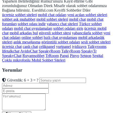
Yaparken Belirlediğiniz Rumuz'unuzu Kayıt ettirme Gibi
zorunluluğunuz Olmadan Direk Misafir olarak sohbet odalarımıza
Bağlana bilirsiniz. Esesliful.com Keyifli Sohbetler Diler
ücretsiz sohbet siteleri
mobil chat odaları
yeni açılan sohbet siteleri
sohbet aşk muhabbet
mobil sohbet siteleri
mobil chat
mobil chat
forumları
sohbet odası indir
yabancı chat siteleri
Türkçe sohbet
odaları
mobil chat uygulamaları
sohbet odaları giriş
ücretsiz mobil
chat
mobil arkadaş bul
güvenli sohbet sitesi
yabancılarla sohbet
yeni
chat odaları
online sohbet
hızlı chat uygulaması
mobil arkadaşlık
siteleri
anlık mesajlaşma
görüntülü sohbet odaları
sesli sohbet siteleri
ücretsiz chat
canlı chat
celikpanel
yurtpanel
iyidizayn
Talkyrooms
lifetalkchat
AvidoChat
SpeakyRoom
TalkyRoom
SpeakyTr
SpeakyChat
Ruyamsohbet
TrRoom
Pangi
Pinyo
Setgon
Segital
Çoklu mikrofonlu Mobil Sohbet Siteleri
Yorumlar
Güvenlik: 6 + 3 = ?