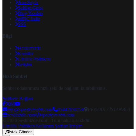
Ana Sayfa
Sohbet Girişi
Blog Yazıları
mIRC İndir
SSS
Bilgi
Hakkımızda
Kurallar
Gizlilik Politikası
İletişim
Hızlı Sohbet
Sohbet odalarımıza hızlı şekilde bağlantı kurabilirsiniz.
Sohbete Bağlan
info@speakymobil.com
05447636728
PENDİK / İSTANBUL
seslibizde.com
speakymobil.com
© 2026 Seslibizde.com - Tüm hakları saklıdır.
Gizlilik Politikası
Kullanım Şartları
İletişim
İstek Gönder