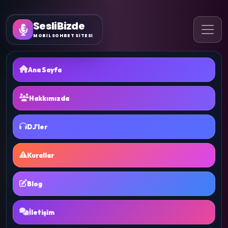
SesliBizde
MOBİL SOHBET SİTESİ
Ana Sayfa
Hakkımızda
DJ'ler
Kurallar
Blog
İletişim