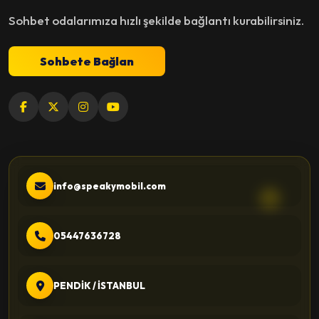
Sohbet odalarımıza hızlı şekilde bağlantı kurabilirsiniz.
Sohbete Bağlan
info@speakymobil.com
05447636728
PENDİK / İSTANBUL