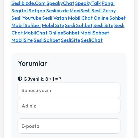
Seslibizde.Com
SpeakyChat
SpeakyTalk
Pangi
Segital
Setgon
Seslibizde
MaviSesli
Sesli Zeray
Sesli Youtube
Sesli Vatan
Mobil Chat
Online Sohbet
Mobil Sohbet
Mobil Site
Sesli Sohbet
Sesli Site
Sesli
Chat
MobilChat
OnlineSohbet
MobilSohbet
MobilSite
SesliSohbet
SesliSite
SesliChat
Yorumlar
Güvenlik: 8 + 1 = ?