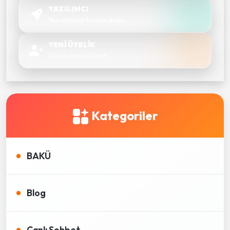
YAZILIMCI
Yeni sistemi hemen dene
YENİ ÜYELİK
Ücretsiz hızlı kayıt
Kategoriler
BAKÜ
Blog
Canlı Sohbet