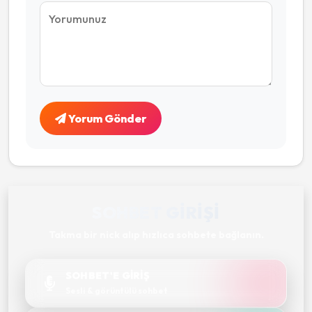
Yorum Gönder
SOHBET GIRIŞI
Takma bir nick alıp hızlıca sohbete bağlanın.
SOHBET'E GİRİŞ
Sesli & görüntülü sohbet