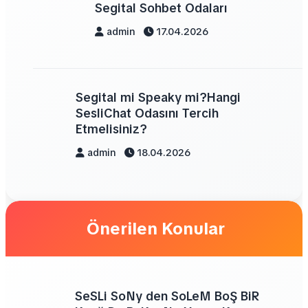
Segital Sohbet Odaları
admin
17.04.2026
Segital mi Speaky mi?Hangi
SesliChat Odasını Tercih
Etmelisiniz?
admin
18.04.2026
Önerilen Konular
SeSLi SoNy den SoLeM BoŞ BiR