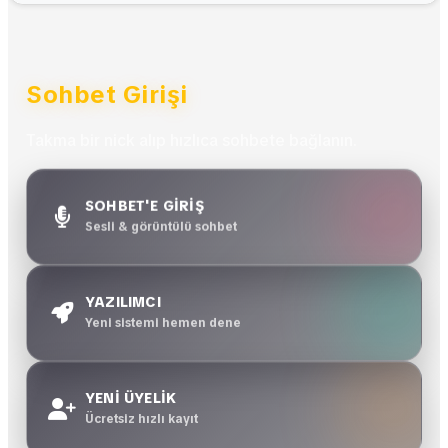
Sohbet Girişi
Takma bir nick alıp hızlıca sohbete bağlanın.
SOHBET'E GİRİŞ
Sesli & görüntülü sohbet
YAZILIMCI
Yeni sistemi hemen dene
YENİ ÜYELİK
Ücretsiz hızlı kayıt