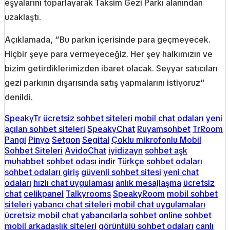
eşyalarını toparlayarak Taksim Gezi Parkı alanından
uzaklaştı.
Açıklamada, “Bu parkın içerisinde para geçmeyecek.
Hiçbir şeye para vermeyeceğiz. Her şey halkımızın ve
bizim getirdiklerimizden ibaret olacak. Seyyar satıcıları
gezi parkının dışarısında satış yapmalarını istiyoruz”
denildi.
SpeakyTr
ücretsiz sohbet siteleri
mobil chat odaları
yeni
açılan sohbet siteleri
SpeakyChat
Ruyamsohbet
TrRoom
Pangi
Pinyo
Setgon
Segital
Çoklu mikrofonlu Mobil
Sohbet Siteleri
AvidoChat
iyidizayn
sohbet aşk
muhabbet
sohbet odası indir
Türkçe sohbet odaları
sohbet odaları giriş
güvenli sohbet sitesi
yeni chat
odaları
hızlı chat uygulaması
anlık mesajlaşma
ücretsiz
chat
celikpanel
Talkyrooms
SpeakyRoom
mobil sohbet
siteleri
yabancı chat siteleri
mobil chat uygulamaları
ücretsiz mobil chat
yabancılarla sohbet
online sohbet
mobil arkadaşlık siteleri
görüntülü sohbet odaları
canlı