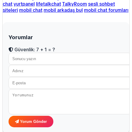
chat
yurtpanel
lifetalkchat
TalkyRoom
sesli sohbet
siteleri
mobil chat
mobil arkadaş bul
mobil chat forumları
Yorumlar
Güvenlik: 7 + 1 = ?
Yorum Gönder