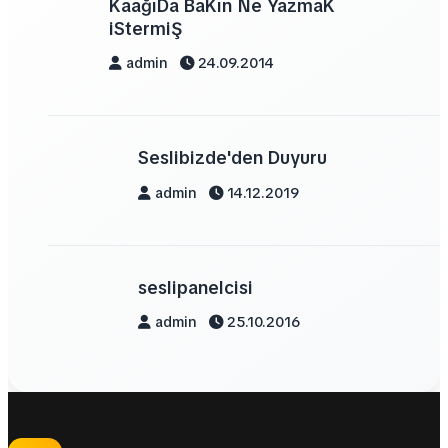
KaağıDa BaKın Ne YazmaK
iStermiŞ
admin
24.09.2014
Seslibizde'den Duyuru
admin
14.12.2019
seslipanelcisi
admin
25.10.2016