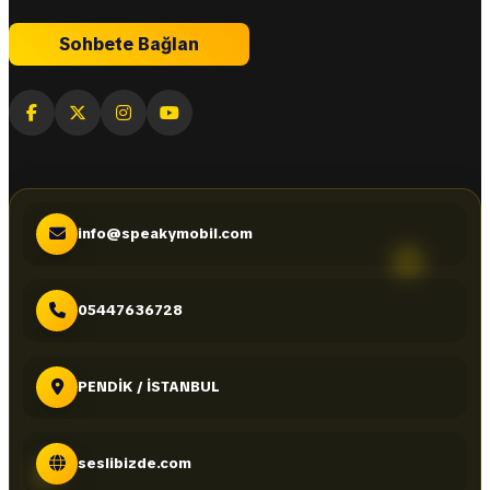
Sohbete Bağlan
info@speakymobil.com
05447636728
PENDİK / İSTANBUL
seslibizde.com