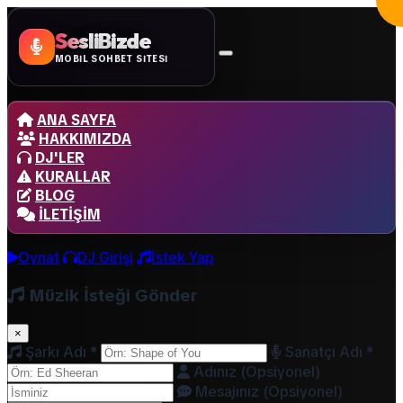
SesliBizde
MOBİL SOHBET SİTESİ
ANA SAYFA
HAKKIMIZDA
DJ'LER
KURALLAR
BLOG
İLETIŞIM
Oynat
DJ Girişi
İstek Yap
Müzik İsteği Gönder
×
Şarkı Adı
*
Sanatçı Adı
*
Adınız (Opsiyonel)
Mesajınız (Opsiyonel)