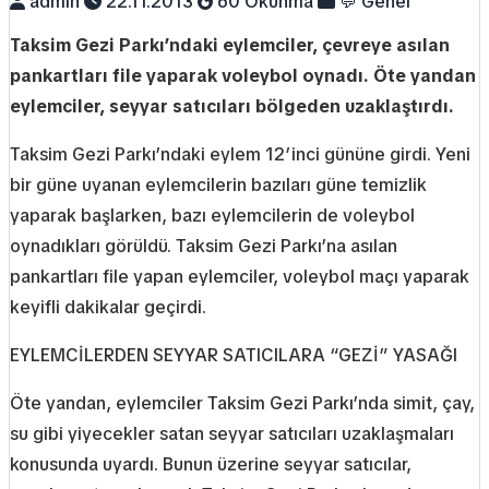
admin
22.11.2013
60 Okunma
💬 Genel
Taksim Gezi Parkı’ndaki eylemciler, çevreye asılan
pankartları file yaparak voleybol oynadı. Öte yandan
eylemciler, seyyar satıcıları bölgeden uzaklaştırdı.
Taksim Gezi Parkı’ndaki eylem 12’inci gününe girdi. Yeni
bir güne uyanan eylemcilerin bazıları güne temizlik
yaparak başlarken, bazı eylemcilerin de voleybol
oynadıkları görüldü. Taksim Gezi Parkı’na asılan
pankartları file yapan eylemciler, voleybol maçı yaparak
keyifli dakikalar geçirdi.
EYLEMCİLERDEN SEYYAR SATICILARA “GEZİ” YASAĞI
Öte yandan, eylemciler Taksim Gezi Parkı’nda simit, çay,
su gibi yiyecekler satan seyyar satıcıları uzaklaşmaları
konusunda uyardı. Bunun üzerine seyyar satıcılar,