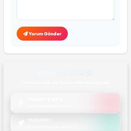
Yorum Gönder
SOHBET GIRIŞI
Takma bir nick alıp hızlıca sohbete bağlanın.
SOHBET'E GİRİŞ
Sesli & görüntülü sohbet
YAZILIMCI
Yeni sistemi hemen dene