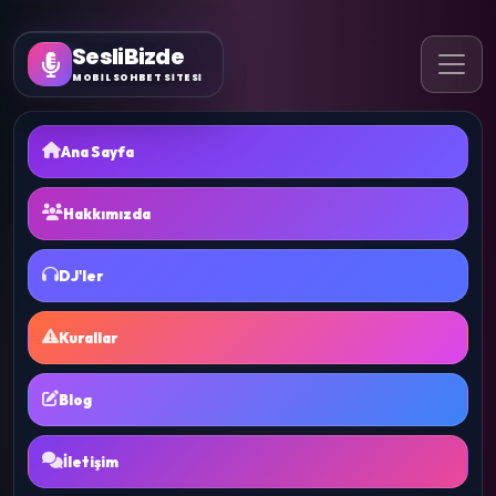
SesliBizde
MOBİL SOHBET SİTESİ
Ana Sayfa
Hakkımızda
DJ'ler
Kurallar
Blog
İletişim