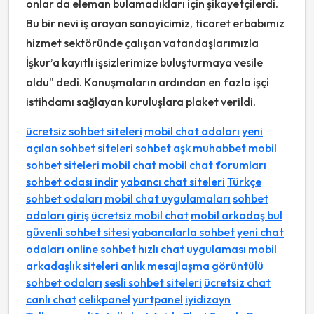
onlar da eleman bulamadıkları için şikayetçilerdi.
Bu bir nevi iş arayan sanayicimiz, ticaret erbabımız
hizmet sektöründe çalışan vatandaşlarımızla
İşkur’a kayıtlı işsizlerimize buluşturmaya vesile
oldu" dedi. Konuşmaların ardından en fazla işçi
istihdamı sağlayan kuruluşlara plaket verildi.
ücretsiz sohbet siteleri
mobil chat odaları
yeni
açılan sohbet siteleri
sohbet aşk muhabbet
mobil
sohbet siteleri
mobil chat
mobil chat forumları
sohbet odası indir
yabancı chat siteleri
Türkçe
sohbet odaları
mobil chat uygulamaları
sohbet
odaları giriş
ücretsiz mobil chat
mobil arkadaş bul
güvenli sohbet sitesi
yabancılarla sohbet
yeni chat
odaları
online sohbet
hızlı chat uygulaması
mobil
arkadaşlık siteleri
anlık mesajlaşma
görüntülü
sohbet odaları
sesli sohbet siteleri
ücretsiz chat
canlı chat
celikpanel
yurtpanel
iyidizayn