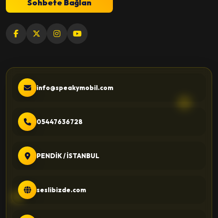
Sohbete Bağlan
info@speakymobil.com
05447636728
PENDİK / İSTANBUL
seslibizde.com