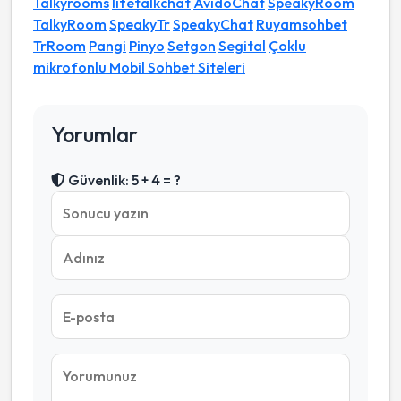
Talkyrooms
lifetalkchat
AvidoChat
SpeakyRoom
TalkyRoom
SpeakyTr
SpeakyChat
Ruyamsohbet
TrRoom
Pangi
Pinyo
Setgon
Segital
Çoklu
mikrofonlu Mobil Sohbet Siteleri
Yorumlar
Güvenlik: 5 + 4 = ?