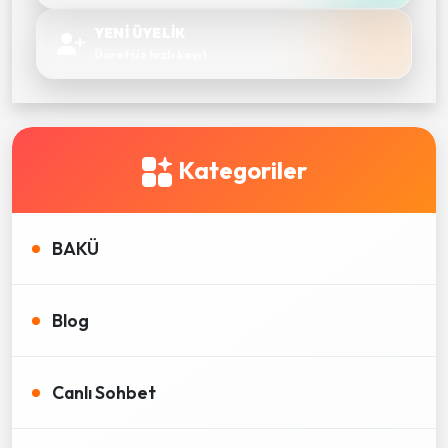
YENİ ÜYELİK
Ücretsiz hızlı kayıt
Kategoriler
BAKÜ
Blog
Canlı Sohbet