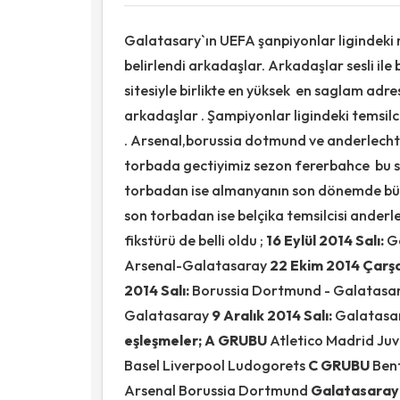
Galatasary`ın UEFA şanpiyonlar ligindeki r
belirlendi arkadaşlar. Arkadaşlar sesli ile 
sitesiyle birlikte en yüksek en saglam adres
arkadaşlar . Şampiyonlar ligindeki temsil
. Arsenal,borussia dotmund ve anderlecht`
torbada gectiyimiz sezon fererbahce bu se
torbadan ise almanyanın son dönemde büyü
son torbadan ise belçika temsilcisi ander
fikstürü de belli oldu ;
16 Eylül 2014 Salı:
G
Arsenal-Galatasaray
22 Ekim 2014 Çar
2014 Salı:
Borussia Dortmund - Galatasa
Galatasaray
9 Aralık 2014 Salı:
Galatasa
eşleşmeler;
A GRUBU
Atletico Madrid J
Basel Liverpool Ludogorets
C GRUBU
Ben
Arsenal Borussia Dortmund
Galatasara