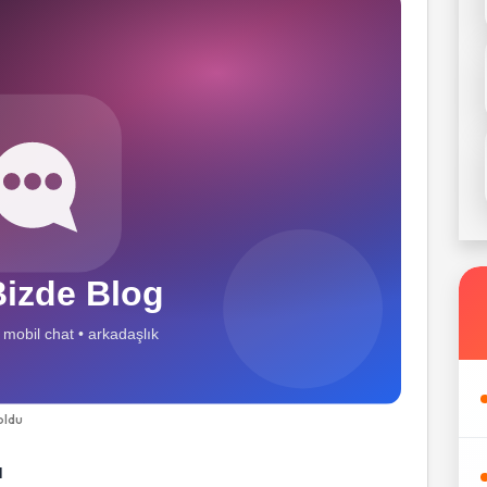
oldu
l