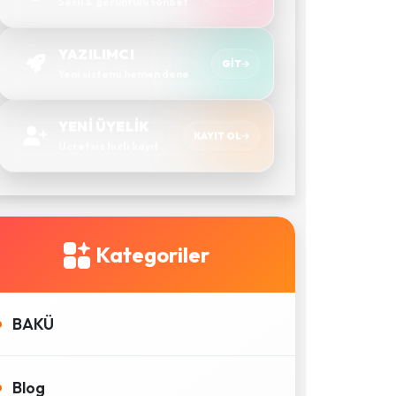
Sesli & görüntülü sohbet
YAZILIMCI
GIT
Yeni sistemi hemen dene
YENİ ÜYELİK
KAYIT OL
Ücretsiz hızlı kayıt
Kategoriler
BAKÜ
Blog