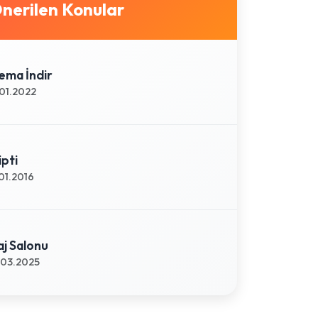
nerilen Konular
ema İndir
01.2022
ipti
01.2016
aj Salonu
03.2025