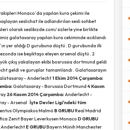
akipleri Monaco`da yapılan kura çekimi ile
başlayan seslichat ile adlandırılan sesli sohbet
leri olarak seslibizde.com/ sizlerle yine birlikte
cimiz galatasaray yapılan kura cekiminde acıklandı
ın yer aldığı D gurubuna düştü . D gurubunda ilk
zonda ise beşiktaşo eleyen arsenal düştü . 2
k çıkış yakalayan ekibi bosrussia dortmund geldi
lecht geldi ve guruplar tamamlandı . Galatasarayın
alatasaray - Anderlecht
1 Ekim 2014 Çarşamba:
şamba:
Galatasaray - Borussia Dortmund
4 Kasım
ray
26 Kasım 2014 Çarşamba:
Anderlecht -
ray - Arsenal
İşte Devler Ligi'ndeki tüm
uventus Olympiakos Malmö
B GRUBU
Real Madrid
fica Zenit Bayer Leverkusen Monaco
D GRUBU
y
Anderlecht
E GRUBU
Bayern Münih Manchester