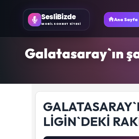
SesliBizde
Ana Sayfa
MOBİL SOHBET SİTESİ
Galatasaray`ın şam
GALATASARAY`
LIGIN`DEKI RAK