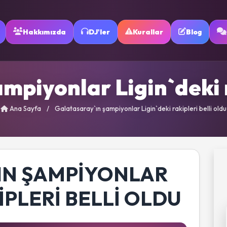
Hakkımızda
DJ'ler
Kurallar
Blog
piyonlar Ligin`deki r
Ana Sayfa
/
Galatasaray`ın şampiyonlar Ligin`deki rakipleri belli oldu
IN ŞAMPIYONLAR
IPLERI BELLI OLDU