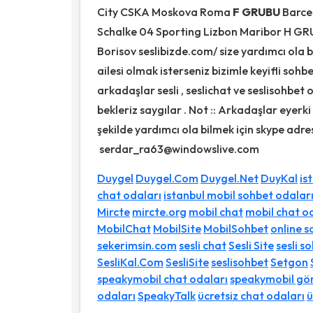
City CSKA Moskova Roma
F GRUBU
Barce
Schalke 04 Sporting Lizbon Maribor H GR
Borisov seslibizde.com/ size yardımcı ola b
ailesi olmak isterseniz bizimle keyifli soh
arkadaşlar sesli , seslichat ve seslisohbe
bekleriz saygılar . Not :: Arkadaşlar eyerk
şekilde yardımcı ola bilmek için skype ad
serdar_ra63@windowslive.com
Duygel
Duygel.Com
Duygel.Net
DuyKal
is
chat odaları
istanbul mobil sohbet odalar
Mircte
mircte.org
mobil chat
mobil chat o
MobilChat
MobilSite
MobilSohbet
online s
sekerimsin.com
sesli chat
Sesli Site
sesli s
SesliKal.Com
SesliSite
seslisohbet
Setgon
speakymobil chat odaları
speakymobil gör
odaları
SpeakyTalk
ücretsiz chat odaları
ü