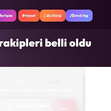
İletişim
Oynat
DJ Girişi
İstek Yap
akipleri belli oldu
SOHBET GIRIŞI
Takma bir nick alıp hızlıca sohbete bağlanın.
SOHBET'E GİRİŞ
GIRIŞ