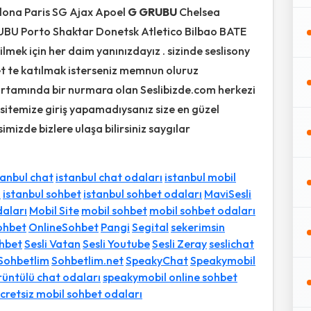
lona Paris SG Ajax Apoel
G GRUBU
Chelsea
UBU Porto Shaktar Donetsk Atletico Bilbao BATE
ilmek için her daim yanınızdayız . sizinde seslisony
bet te katılmak isterseniz memnun oluruz
t ortamında bir nurmara olan Seslibizde.com herkezi
i sitemize giriş yapamadıysanız size en güzel
resimizde bizlere ulaşa bilirsiniz saygılar
tanbul chat
istanbul chat odaları
istanbul mobil
ı
istanbul sohbet
istanbul sohbet odaları
MaviSesli
daları
Mobil Site
mobil sohbet
mobil sohbet odaları
ohbet
OnlineSohbet
Pangi
Segital
sekerimsin
ohbet
Sesli Vatan
Sesli Youtube
Sesli Zeray
seslichat
Sohbetlim
Sohbetlim.net
SpeakyChat
Speakymobil
üntülü chat odaları
speakymobil online sohbet
cretsiz mobil sohbet odaları