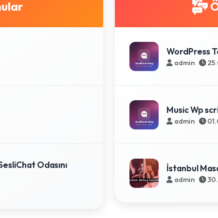
ular
Ö
WordPress T
admin
25.
Music Wp scr
admin
01.
SesliChat Odasını
İstanbul Mas
admin
30.