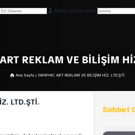
Adınız (Opsiyonel)
RT REKLAM VE BİLİŞİM HİZ
Ana Sayfa
/
GRAPHIC ART REKLAM VE BİLİŞİM HİZ. LTD.ŞTİ.
. LTD.ŞTİ.
Sohbet G
Takma bir nick