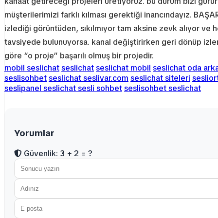
kanaat getireceği projeleri üretiyoruz. bu durum bizi gurur
müşterilerimizi farklı kılması gerektiği inancındayız. BAŞAR
izlediği görüntüden, sıkılmıyor tam aksine zevk alıyor ve h
tavsiyede bulunuyorsa. kanal değiştirirken geri dönüp izlem
göre “o proje” başarılı olmuş bir projedir.
mobil seslichat
seslichat
seslichat mobil
seslichat oda arka
seslisohbet
seslichat seslivar.com
seslichat siteleri
seslio
seslipanel seslichat sesli sohbet
seslisohbet seslichat
Yorumlar
Güvenlik: 3 + 2 = ?