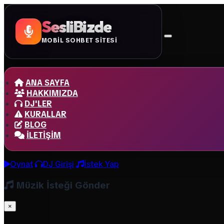
SesliBizde
MOBİL SOHBET SİTESİ
ANA SAYFA
HAKKIMIZDA
DJ'LER
KURALLAR
BLOG
İLETIŞIM
Oynat
DJ Girişi
İstek Yap
Müzik İsteği Gönder
×