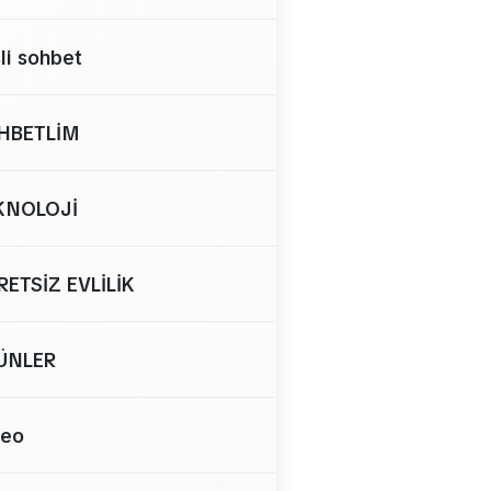
li sohbet
HBETLİM
KNOLOJİ
RETSİZ EVLİLİK
ÜNLER
deo