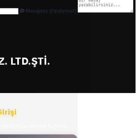
Mesajınız (Opsiyonel)
. LTD.ŞTİ.
irişi
 alıp hızlıca sohbete bağlanın.