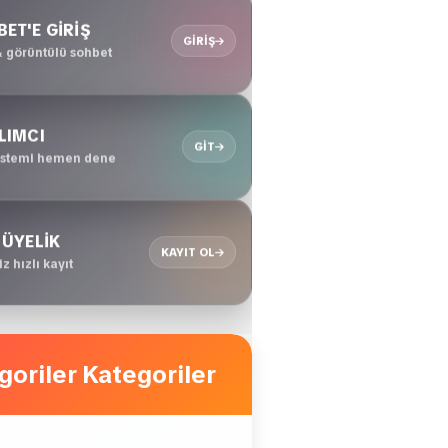
ET'E GİRİŞ
GIRIŞ
& görüntülü sohbet
LIMCI
GIT
sistemi hemen dene
 ÜYELİK
KAYIT OL
z hızlı kayıt
Kategoriler