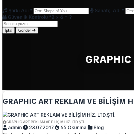
Şarkı Adı
*
Sanatçı Adı
*
Güvenlik Kontrolü
*
2 × 6 = ?
İptal
Gönder
GRAPHIC A
GRAPHIC ART REKLAM VE BİLİŞİM HİZ
GRAPHIC ART REKLAM VE BİLİŞİM HİZ. LTD.ŞTİ.
admin
23.07.2017
65 Okunma
Blog