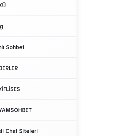
KÜ
og
lı Sohbet
BERLER
YİFLİSES
YAMSOHBET
li Chat Siteleri