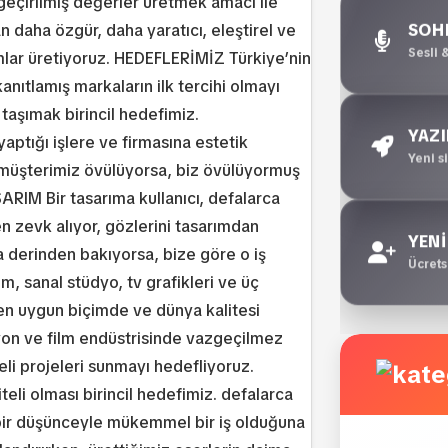
geçirilmiş değerler üretmek amacı ile
aha özgür, daha yaratıcı, eleştirel ve
SOHB
Sesli 
ımlar üretiyoruz. HEDEFLERİMİZ Türkiye’nin
nıtlamış markaların ilk tercihi olmayı
aşımak birincil hedefimiz.
YAZI
yaptığı işlere ve firmasına estetik
Yeni 
ı müşterimiz övülüyorsa, biz övülüyormuş
RIM Bir tasarıma kullanıcı, defalarca
en zevk alıyor, gözlerini tasarımdan
YENİ
derinden bakıyorsa, bize göre o iş
Ücretsi
lm, sanal stüdyo, tv grafikleri ve üç
 en uygun biçimde ve dünya kalitesi
yon ve film endüstrisinde vazgeçilmez
eli projeleri sunmayı hedefliyoruz.
li olması birincil hedefimiz. defalarca
k bir düşünceyle mükemmel bir iş olduğuna