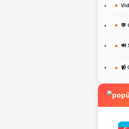
Vid
💬 
🔊 
📹 