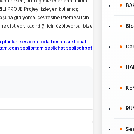
landırırken, ürettiğimiz eserlerin daima
BA
ILI PROJE Projeyi izleyen kullanıcı;
oşuna gidiyorsa. çevresine izlemesi için
Bl
ek istiyor, kaçırdığı için üzülüyorsa. bize
 planları
seslichat oda fonları
seslichat
Can
rtam.com sesliortam seslichat seslisohbet
HA
KE
RU
Ses