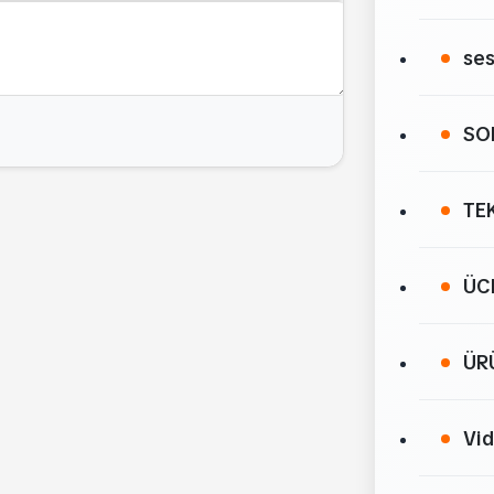
ses
SO
TE
ÜC
ÜR
Vi