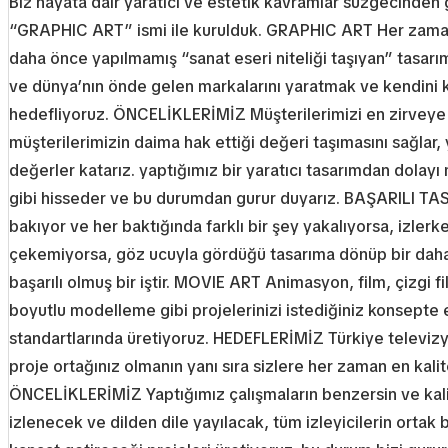
Biz hayata dair yaratıcı ve estetik kavramlar süzgecinden 
“GRAPHIC ART” ismi ile kurulduk. GRAPHIC ART Her zaman d
daha önce yapılmamış “sanat eseri niteliği taşıyan” tasar
ve dünya’nın önde gelen markalarını yaratmak ve kendini ka
hedefliyoruz. ÖNCELİKLERİMİZ Müşterilerimizi en zirveye t
müşterilerimizin daima hak ettiği değeri taşımasını sağlar, 
değerler katarız. yaptığımız bir yaratıcı tasarımdan dolay
gibi hisseder ve bu durumdan gurur duyarız. BAŞARILI TASA
bakıyor ve her baktığında farklı bir şey yakalıyorsa, izlerk
çekemiyorsa, göz ucuyla gördüğü tasarıma dönüp bir daha 
başarılı olmuş bir iştir. MOVIE ART Animasyon, film, çizgi fi
boyutlu modelleme gibi projelerinizi istediğiniz konsepte
standartlarında üretiyoruz. HEDEFLERİMİZ Türkiye televiz
proje ortağınız olmanın yanı sıra sizlere her zaman en kalit
ÖNCELİKLERİMİZ Yaptığımız çalışmaların benzersin ve kalite
izlenecek ve dilden dile yayılacak, tüm izleyicilerin orta