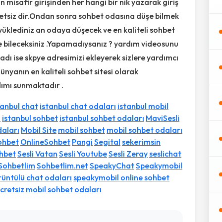
an misafir girişinden her hangi bir nik yazarak giriş
ücretsiz dir.Ondan sonra sohbet odasına düşe bilmek
 yüklediniz an odaya düşecek ve en kaliteli sohbet
ede bileceksiniz .Yapamadıysanız ? yardım videosunu
adı ise skpye adresimizi ekleyerek sizlere yardımcı
ünyanın en kaliteli sohbet sitesi olarak
rdımı sunmaktadır .
tanbul chat
istanbul chat odaları
istanbul mobil
ı
istanbul sohbet
istanbul sohbet odaları
MaviSesli
daları
Mobil Site
mobil sohbet
mobil sohbet odaları
ohbet
OnlineSohbet
Pangi
Segital
sekerimsin
ohbet
Sesli Vatan
Sesli Youtube
Sesli Zeray
seslichat
Sohbetlim
Sohbetlim.net
SpeakyChat
Speakymobil
üntülü chat odaları
speakymobil online sohbet
cretsiz mobil sohbet odaları