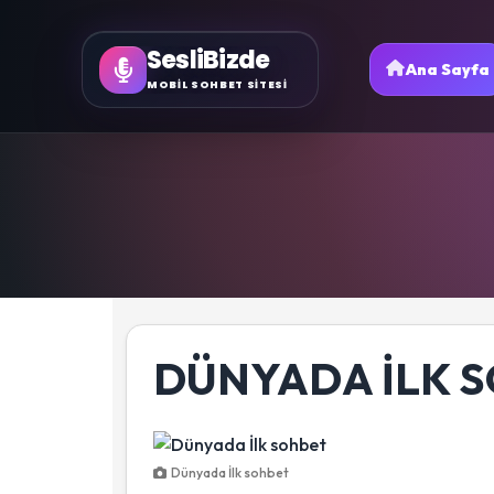
SesliBizde
Ana Sayfa
MOBİL SOHBET SİTESİ
DÜNYADA İLK 
Dünyada İlk sohbet