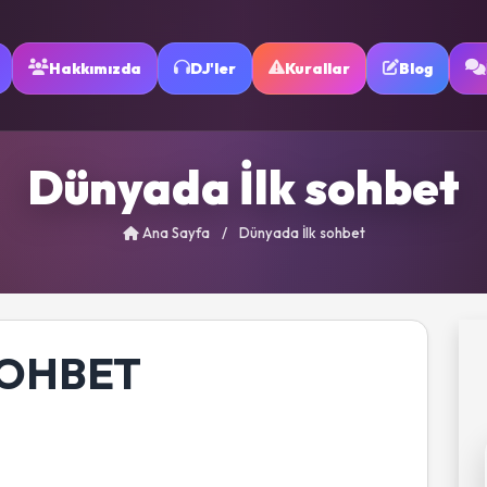
Hakkımızda
DJ'ler
Kurallar
Blog
Dünyada İlk sohbet
Ana Sayfa
/
Dünyada İlk sohbet
SOHBET