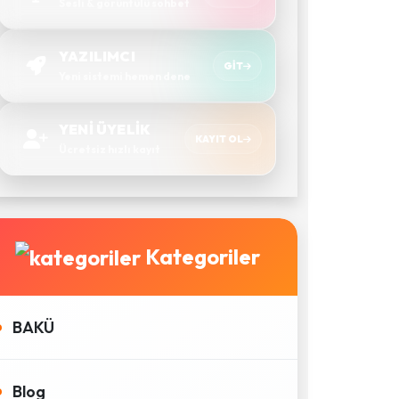
Sesli & görüntülü sohbet
YAZILIMCI
GIT
Yeni sistemi hemen dene
YENİ ÜYELİK
KAYIT OL
Ücretsiz hızlı kayıt
Kategoriler
BAKÜ
Blog