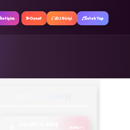
İletişim
Oynat
DJ Girişi
İstek Yap
SOHBET GIRIŞI
Takma bir nick alıp hızlıca sohbete bağlanın.
SOHBET'E GİRİŞ
GIRIŞ