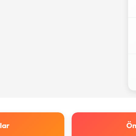
lar
Ön