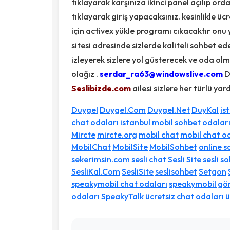
tıklayarak karşınıza ikinci panel açılıp ord
tıklayarak giriş yapacaksınız. kesinlikle 
için activex yükle programı cıkacaktır onu
sitesi adresinde sizlerde kaliteli sohbet 
izleyerek sizlere yol güsterecek ve oda olm
olağız .
serdar_ra63@windowslive.com
D
Seslibizde.com
ailesi sizlere her türlü ya
Duygel
Duygel.Com
Duygel.Net
DuyKal
is
chat odaları
istanbul mobil sohbet odalar
Mircte
mircte.org
mobil chat
mobil chat o
MobilChat
MobilSite
MobilSohbet
online s
sekerimsin.com
sesli chat
Sesli Site
sesli s
SesliKal.Com
SesliSite
seslisohbet
Setgon
speakymobil chat odaları
speakymobil gör
odaları
SpeakyTalk
ücretsiz chat odaları
ü