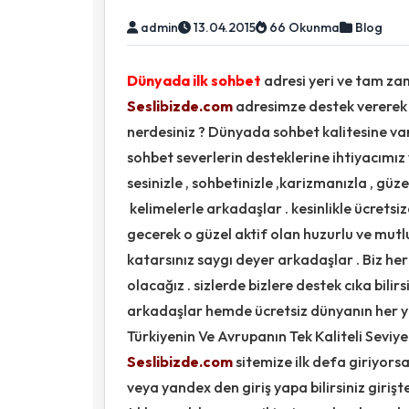
admin
13.04.2015
66 Okunma
Blog
Dünyada ilk sohbet
adresi yeri ve tam zam
Seslibizde.com
adresimze destek vererek
nerdesiniz ? Dünyada sohbet kalitesine var
sohbet severlerin desteklerine ihtiyacımız 
sesinizle , sohbetinizle ,karizmanızla , güz
kelimelerle arkadaşlar . kesinlikle ücretsi
gecerek o güzel aktif olan huzurlu ve mutlu 
katarsınız saygı deyer arkadaşlar . Biz he
olacağız . sizlerde bizlere destek cıka bil
arkadaşlar hemde ücretsiz dünyanın her yer
Türkiyenin Ve Avrupanın Tek Kaliteli Seviy
Seslibizde.com
sitemize ilk defa giriyors
veya yandex den giriş yapa bilirsiniz girişt