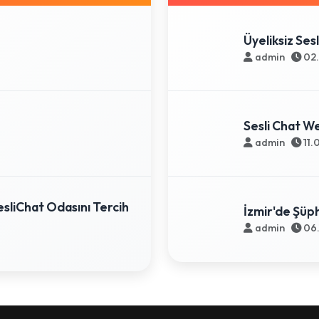
Üyeliksiz Ses
admin
02.
Sesli Chat W
admin
11.
sliChat Odasını Tercih
İzmir'de Şüph
admin
06.