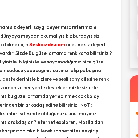
anı siz deyerli saygı deyer misafirlerimizle
 dünyaya meydan okumalıyız biz burdayız siz
a bilmek için
Seslibizde.com
ailesine siz deyerli
vardır. Sizde Bu güzel ortama renk kata bilirsiniz ?
eliyinizle ,bilginizle ve sayamadığımız nice güzel
zdir sadece yapacagınız cayınızı alıp pc başına
desteklerinizle bizlere ve sesli sony ailesine renk
r zaman ve her yerde desteklerimizle sizlerle
irsiniz bu güzel ortamda yer edinmek cok kolay
inden bir arkadaş edine bilirsiniz . NoT :
eli sohbet sitesinde olduğunuzu unutmayınız
.
anız arakdaşlar ?ınternet explorer , Mozila dan
e karşınızda cıka bilecek sohbet sitesine giriş