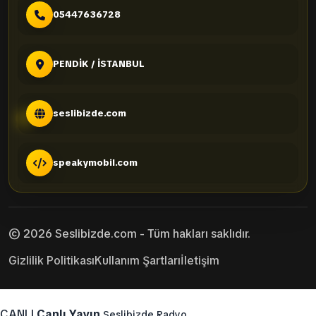
05447636728
PENDİK / İSTANBUL
seslibizde.com
speakymobil.com
© 2026 Seslibizde.com - Tüm hakları saklıdır.
Gizlilik Politikası
Kullanım Şartları
İletişim
CANLI
Canlı Yayın
Seslibizde Radyo