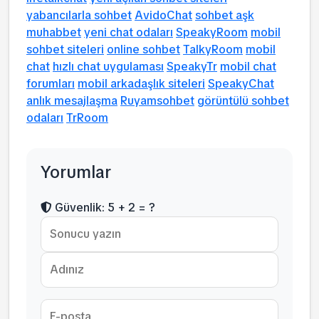
yabancılarla sohbet
AvidoChat
sohbet aşk
muhabbet
yeni chat odaları
SpeakyRoom
mobil
sohbet siteleri
online sohbet
TalkyRoom
mobil
chat
hızlı chat uygulaması
SpeakyTr
mobil chat
forumları
mobil arkadaşlık siteleri
SpeakyChat
anlık mesajlaşma
Ruyamsohbet
görüntülü sohbet
odaları
TrRoom
Yorumlar
Güvenlik: 5 + 2 = ?