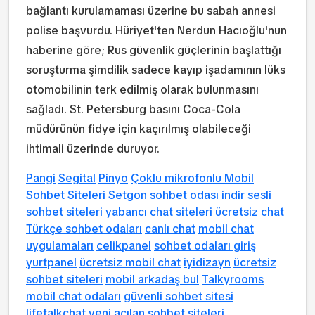
bağlantı kurulamaması üzerine bu sabah annesi
polise başvurdu. Hüriyet'ten Nerdun Hacıoğlu'nun
haberine göre; Rus güvenlik güçlerinin başlattığı
soruşturma şimdilik sadece kayıp işadamının lüks
otomobilinin terk edilmiş olarak bulunmasını
sağladı. St. Petersburg basını Coca-Cola
müdürünün fidye için kaçırılmış olabileceği
ihtimali üzerinde duruyor.
Pangi
Segital
Pinyo
Çoklu mikrofonlu Mobil
Sohbet Siteleri
Setgon
sohbet odası indir
sesli
sohbet siteleri
yabancı chat siteleri
ücretsiz chat
Türkçe sohbet odaları
canlı chat
mobil chat
uygulamaları
celikpanel
sohbet odaları giriş
yurtpanel
ücretsiz mobil chat
iyidizayn
ücretsiz
sohbet siteleri
mobil arkadaş bul
Talkyrooms
mobil chat odaları
güvenli sohbet sitesi
lifetalkchat
yeni açılan sohbet siteleri