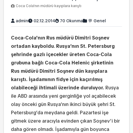
Coca Cola'nın müdürü kayıplara karıştı
admin
02.12.2014
70 Okunma
💬 Genel
Coca-Cola'nın Rus müdürü Dimitri Soşnev
ortadan kayboldu.
Rusya’nın St. Petersburg
şehrinde gazlı içecekler üreten Coca-Cola
grubuna bağlı Coca-Cola Helenic şirketinin
Rus müdürü Dimitri Soşnev dün kayıplara
karıştı. İşadamının fidye için kaçırılmış
olabileceği ihtimali üzerinde duruluyor.
Rusya
ile ABD arasında yeni gerginliğe yol açabilecek
olay önceki gün Rusya’nın ikinci büyük şehri St.
Petersburg’da meydana geldi. Pazartesi işe
gitmek üzere aracıyla evinden çıkan Soşnev’i bir
daha gören olmadı. İşadamıyla gün boyunca