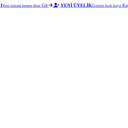
I
Git
YENİ ÜYELİK
Ka
Yeni sistemi hemen dene
Ücretsiz hızlı kayıt