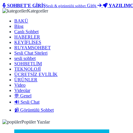
SOHBET'E GİRİŞ
Giriş
YAZILIMC
Sesli & görüntülü sohbet
Kategoriler
BAKÜ
Blog
Canlı Sohbet
HABERLER
KEYİFLİSES
RUYAMSOHBET
Sesli Chat Siteleri
sesli sohbet
SOHBETLİM
TEKNOLOJİ
ÜCRETSİZ EVLİLİK
ÜRÜNLER
Video
Videolar
💬 Genel
🔊 Sesli Chat
📹 Görüntülü Sohbet
Popüler Yazılar