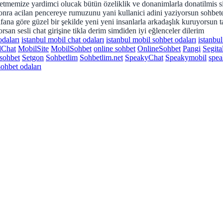
 etmemize yardimci olucak bütün özeliklik ve donanimlarla donatilmis site
sonra acilan pencereye rumuzunu yani kullanici adini yaziyorsun sohbet
na göre güzel bir şekilde yeni yeni insanlarla arkadaşlık kuruyorsun t
an sesli chat girişine tikla derim simdiden iyi eğlenceler dilerim
odaları
istanbul mobil chat odaları
istanbul mobil sohbet odaları
istanbu
lChat
MobilSite
MobilSohbet
online sohbet
OnlineSohbet
Pangi
Segita
isohbet
Setgon
Sohbetlim
Sohbetlim.net
SpeakyChat
Speakymobil
spea
sohbet odaları