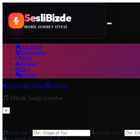
SesliBizde
MOBİL SOHBET SİTESİ
Ana Sayfa
Hakkımızda
DJ'ler
Kurallar
Blog
İletişim
Oynat
DJ Girişi
İstek Yap
Müzik İsteği Gönder
×
Şarkı Adı
*
Sanatçı Adı
*
Güvenlik Kontrolü
*
4 × 4 = ?