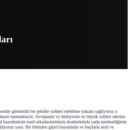
ları
i hemde görüntülü bir şekilde sohbet edebilme imkani sağliyoruz o
 imkani sunmaktayiz. Avrupanin ve türkiyenin en büyük sohbet sitesine
real hayatimizda nasil arkadaslarimizla dostlarimizla yada tanimadiğimiz
iyoruz yani. Bir birinden güzel bayanlarla ve baylarla sesli ve