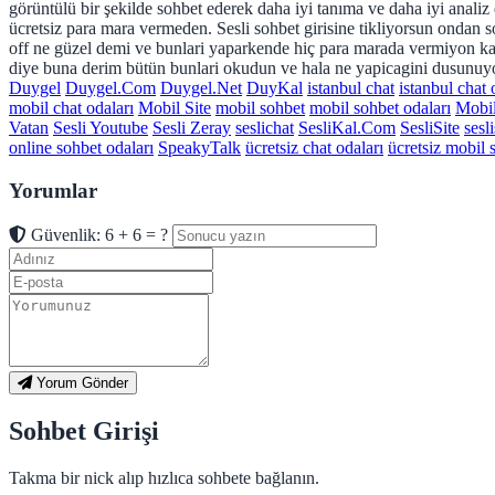
görüntülü bir şekilde sohbet ederek daha iyi tanıma ve daha iyi analiz
ücretsiz para mara vermeden. Sesli sohbet girisine tikliyorsun ondan 
off ne güzel demi ve bunlari yaparkende hiç para marada vermiyon kafa
diye buna derim bütün bunlari okudun ve hala ne yapicagini dusunuyors
Duygel
Duygel.Com
Duygel.Net
DuyKal
istanbul chat
istanbul chat 
mobil chat odaları
Mobil Site
mobil sohbet
mobil sohbet odaları
Mobi
Vatan
Sesli Youtube
Sesli Zeray
seslichat
SesliKal.Com
SesliSite
sesl
online sohbet odaları
SpeakyTalk
ücretsiz chat odaları
ücretsiz mobil 
Yorumlar
Güvenlik: 6 + 6 = ?
Yorum Gönder
Sohbet Girişi
Takma bir nick alıp hızlıca sohbete bağlanın.