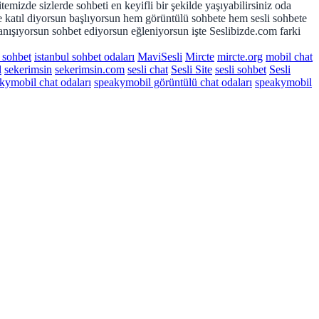
mizde sizlerde sohbeti en keyifli bir şekilde yaşıyabilirsiniz oda
e katıl diyorsun başlıyorsun hem görüntülü sohbete hem sesli sohbete
anışıyorsun sohbet ediyorsun eğleniyorsun işte Seslibizde.com farki
l sohbet
istanbul sohbet odaları
MaviSesli
Mircte
mircte.org
mobil chat
l
sekerimsin
sekerimsin.com
sesli chat
Sesli Site
sesli sohbet
Sesli
kymobil chat odaları
speakymobil görüntülü chat odaları
speakymobil