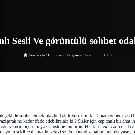
lı Sesli Ve görüntülü sohbet oda
Ana Sayfa
/
Canlı Sesli Ve görüntülü sohbet odaları
i bir şekilde sohbet etmek olayini kaldiriyoruz artik. Tamamen hem sesl
zişarak ne kadar ifade edebilirsiniz ki ? Sizler için cap canlı bir chat
edir yenirmi içilir mi yoksa üstüne binilirmi. Hiç biri değil canli chat 
yni o sekil real hayatimizdaki sohbet tarzini sanal ortamdada yaşıyabil