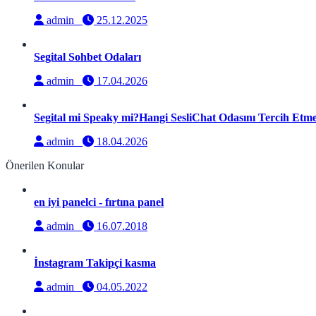
admin
25.12.2025
Segital Sohbet Odaları
admin
17.04.2026
Segital mi Speaky mi?Hangi SesliChat Odasını Tercih Etmel
admin
18.04.2026
Önerilen Konular
en iyi panelci - fırtına panel
admin
16.07.2018
İnstagram Takipçi kasma
admin
04.05.2022