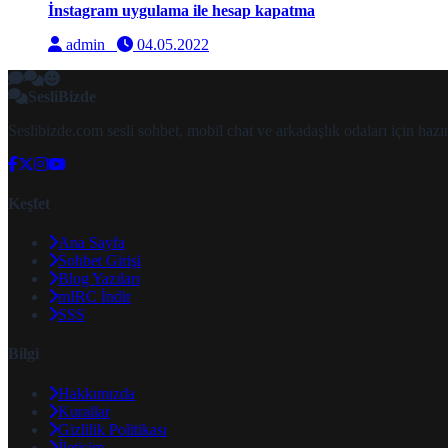
İnstagram uygulama ile hesap kapatma
admin
04.05.2022
SesliBizde
Seslibizde.com sesli sohbet, mobil chat ve arkadaşlık odaları için ha
Keşfet
Ana Sayfa
Sohbet Girişi
Blog Yazıları
mIRC İndir
SSS
Bilgi
Hakkımızda
Kurallar
Gizlilik Politikası
İletişim