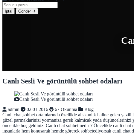
İptal
Gönder
Can
Canlı Sesli Ve görüntülü sohbet odaları
Canlı Sesli Ve görüntülü sohbet odaları
admin
02.01.2016
67 Okunma
Blog
Canli chat,sohbet ortamlarında özellikle aliskanlik haline gelen yazil
güzel parmaklarinizi yormaniza gerek kalmicak yada düşüncelerinizi ya
öncelikle hoş geldiniz. Canlı chat sohbet nedir ? Öncelikle canli chat n
insanlarla hem konusarak hemde görerek sohbetediyorsak canli chat de a