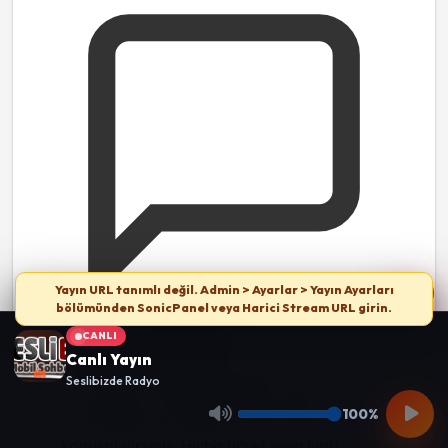
Yayın URL tanımlı değil. Admin > Ayarlar > Yayın Ayarları
bölümünden SonicPanel veya Harici Stream URL girin.
Sınırsız Mesajlaşma
CANLI
Canlı Yayın
Bedava muhabbet
platformlarında mesaj
Seslibizde Radyo
sınırı yoktur. İstediğiniz kadar mesaj
100%
gönderebilir, istediğiniz kadar kişiyle
konuşabilirsiniz. Hiçbir ücret veya limit