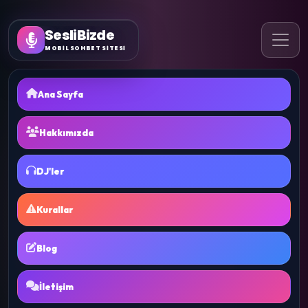
SesliBizde
MOBİL SOHBET SİTESİ
Ana Sayfa
Hakkımızda
DJ'ler
Kurallar
Blog
İletişim