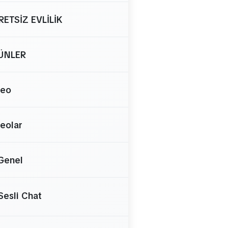
RETSİZ EVLİLİK
ÜNLER
deo
eolar
Genel
Sesli Chat