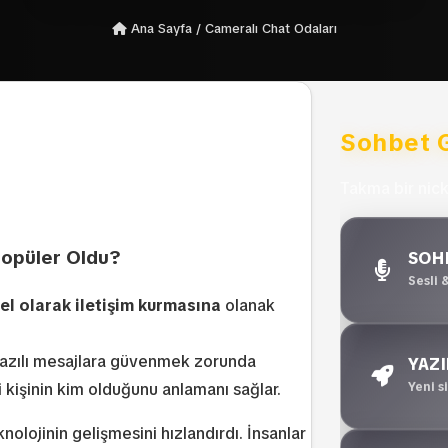
Ana Sayfa
/
Cameralı Chat Odaları
Sohbet G
Takma bir nick
Popüler Oldu?
SOHB
Sesli 
el olarak iletişim kurmasına
olanak
 yazılı mesajlara güvenmek zorunda
YAZI
Yeni 
 kişinin kim olduğunu anlamanı sağlar.
nolojinin gelişmesini hızlandırdı. İnsanlar