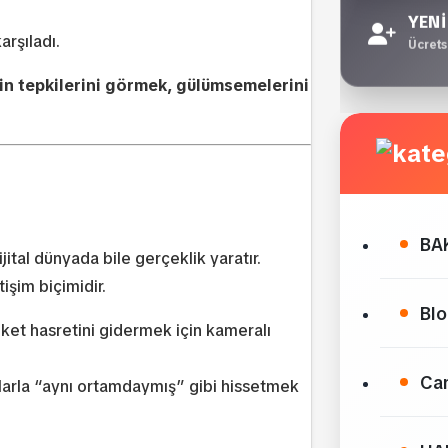
YENİ
arşıladı.
Ücretsi
nin tepkilerini görmek, gülümsemelerini
BA
ital dünyada bile gerçeklik yaratır.
işim biçimidir.
Bl
et hasretini gidermek için kameralı
Can
larla “aynı ortamdaymış” gibi hissetmek