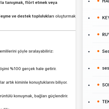
HA
rla tanışmak, flört etmek veya
leşme ve destek toplulukları
oluşturmak
KE
RU
Ses
ilerini şöyle sıralayabiliriz:
ses
tişimi %100 gerçek hale getirir.
ar artık kiminle konuştuklarını biliyor.
SO
örüntülü konuşmak, bağları güçlendirir.
TE