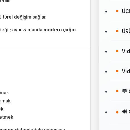
dilir.
ÜC
ültürel değişim sağlar.
 değil; aynı zamanda
modern çağın
ÜR
Vi
Vid
💬 
mamak
mamak
ek
🔊 
 etmek
rasyon
sistemleriyle uygunsuz