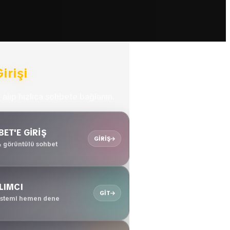
irişi
 alıp hızlıca sohbete bağlanın.
ET'E GİRİŞ
GIRIŞ
& görüntülü sohbet
LIMCI
GIT
sistemi hemen dene