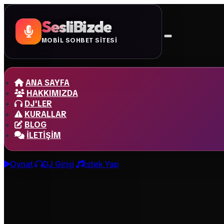
SesliBizde
MOBİL SOHBET SİTESİ
ANA SAYFA
HAKKIMIZDA
DJ'LER
KURALLAR
BLOG
İLETIŞIM
Oynat
DJ Girişi
İstek Yap