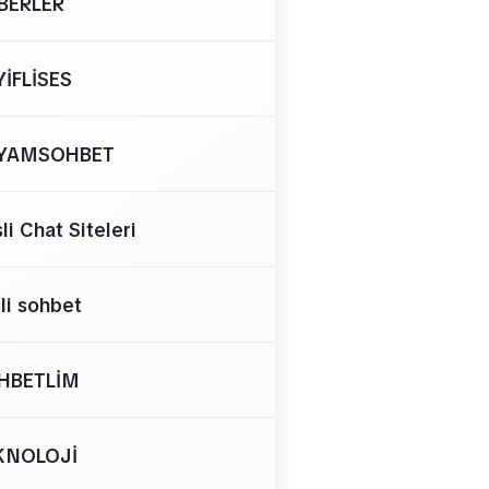
BERLER
YİFLİSES
YAMSOHBET
li Chat Siteleri
li sohbet
HBETLİM
KNOLOJİ