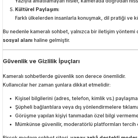
Yazıyla anlatılamayan hisler, kamerada doğrudan hisse
Kültürel Paylaşım:
Farklı ülkelerden insanlarla konuşmak, dil pratiği ve k
Bu nedenle kameralı sohbet, yalnızca bir iletişim yöntemi
sosyal alanı
haline gelmiştir.
Güvenlik ve Gizlilik İpuçları
Kameralı sohbetlerde güvenlik son derece önemlidir.
Kullanıcılar her zaman şunlara dikkat etmelidir:
Kişisel bilgilerini (adres, telefon, kimlik vs.) paylaş
Şüpheli bağlantılara veya dış yönlendirmelere tıkla
Görüşme yapılan kişiyi tanımadan özel bilgi vermem
Mümkünse güvenilir, moderatörlü platformları tercih
Birçok modern sohbet sitesi,
yapay zekâ destekli mode