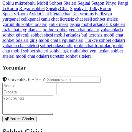
Çoklu mikrofonlu Mobil Sohbet Siteleri
Segital
Setgon
Pinyo
Pangi
TrRoom
Ruyamsohbet
SpeakyChat
SpeakyTr
TalkyRoom
SpeakyRoom
AvidoChat
lifetalkchat
Talkyrooms
iyidizayn
yurtpanel
celikpanel
canlı chat
ücretsiz chat
sesli sohbet siteleri
görüntülü sohbet odaları
anlık mesajlaşma
mobil arkadaşlık siteleri
hızlı chat uygulaması
online sohbet
yeni chat odaları
yabancılarla
sohbet
güvenli sohbet sitesi
mobil arkadaş bul
ücretsiz mobil chat
sohbet odaları giriş
mobil chat uygulamaları
Türkçe sohbet odaları
yabancı chat siteleri
sohbet odası indir
mobil chat forumları
mobil
chat
mobil sohbet siteleri
sohbet aşk muhabbet
yeni açılan sohbet
siteleri
mobil chat odaları
ücretsiz sohbet siteleri
Yorumlar
Güvenlik: 6 + 9 = ?
Yorum Gönder
Sohbet Girişi