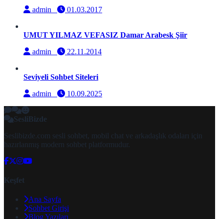
admin
01.03.2017
UMUT YILMAZ VEFASIZ Damar Arabesk Şiir
admin
22.11.2014
Seviyeli Sohbet Siteleri
admin
10.09.2025
SesliBizde
Seslibizde.com sesli sohbet, mobil chat ve arkadaşlık odaları için
hazırlanmış modern sohbet platformudur.
Keşfet
Ana Sayfa
Sohbet Girişi
Blog Yazıları