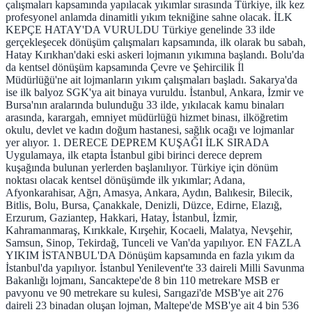
çalışmaları kapsamında yapılacak yıkımlar sırasında Türkiye, ilk kez
profesyonel anlamda dinamitli yıkım tekniğine sahne olacak. İLK
KEPÇE HATAY'DA VURULDU Türkiye genelinde 33 ilde
gerçekleşecek dönüşüm çalışmaları kapsamında, ilk olarak bu sabah,
Hatay Kırıkhan'daki eski askeri lojmanın yıkımına başlandı. Bolu'da
da kentsel dönüşüm kapsamında Çevre ve Şehircilik İl
Müdürlüğü'ne ait lojmanların yıkım çalışmaları başladı. Sakarya'da
ise ilk balyoz SGK'ya ait binaya vuruldu. İstanbul, Ankara, İzmir ve
Bursa'nın aralarında bulunduğu 33 ilde, yıkılacak kamu binaları
arasında, karargah, emniyet müdürlüğü hizmet binası, ilköğretim
okulu, devlet ve kadın doğum hastanesi, sağlık ocağı ve lojmanlar
yer alıyor. 1. DERECE DEPREM KUŞAĞI İLK SIRADA
Uygulamaya, ilk etapta İstanbul gibi birinci derece deprem
kuşağında bulunan yerlerden başlanılıyor. Türkiye için dönüm
noktası olacak kentsel dönüşümde ilk yıkımlar; Adana,
Afyonkarahisar, Ağrı, Amasya, Ankara, Aydın, Balıkesir, Bilecik,
Bitlis, Bolu, Bursa, Çanakkale, Denizli, Düzce, Edirne, Elazığ,
Erzurum, Gaziantep, Hakkari, Hatay, İstanbul, İzmir,
Kahramanmaraş, Kırıkkale, Kırşehir, Kocaeli, Malatya, Nevşehir,
Samsun, Sinop, Tekirdağ, Tunceli ve Van'da yapılıyor. EN FAZLA
YIKIM İSTANBUL'DA Dönüşüm kapsamında en fazla yıkım da
İstanbul'da yapılıyor. İstanbul Yenilevent'te 33 daireli Milli Savunma
Bakanlığı lojmanı, Sancaktepe'de 8 bin 110 metrekare MSB er
pavyonu ve 90 metrekare su kulesi, Sarıgazi'de MSB'ye ait 276
daireli 23 binadan oluşan lojman, Maltepe'de MSB'ye ait 4 bin 536