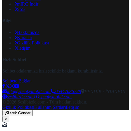
mIRC İndir
SSS
Bilgi
Hakkımızda
Kurallar
Gizlilik Politikası
İletişim
Hızlı Sohbet
Sohbet odalarımıza hızlı şekilde bağlantı kurabilirsiniz.
Sohbete Bağlan
info@speakymobil.com
05447636728
PENDİK / İSTANBUL
seslibizde.com
speakymobil.com
© 2026 Seslibizde.com - Tüm hakları saklıdır.
Gizlilik Politikası
Kullanım Şartları
İletişim
İstek Gönder
×