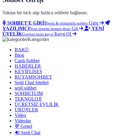
Takma bir nick alıp hızlıca sohbete bağlanın.
SOHBET'E GİRİŞ
Giriş
Sesli & görüntülü sohbet
YAZILIMCI
Git
YENİ
Yeni sistemi hemen dene
ÜYELİK
Kayıt Ol
Ücretsiz hızlı kayıt
Kategoriler
BAKÜ
Blog
Canlı Sohbet
HABERLER
KEYİFLİSES
RUYAMSOHBET
Sesli Chat Siteleri
sesli sohbet
SOHBETLİM
TEKNOLOJİ
ÜCRETSİZ EVLİLİK
ÜRÜNLER
Video
Videolar
💬 Genel
🔊 Sesli Chat