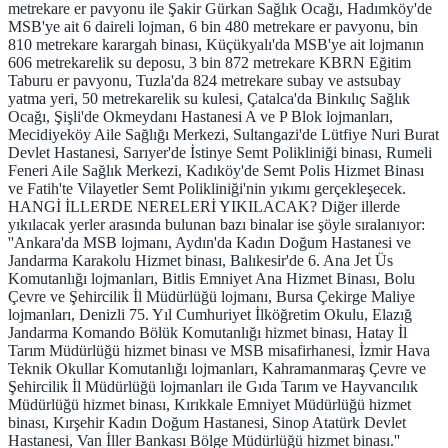
metrekare er pavyonu ile Şakir Gürkan Sağlık Ocağı, Hadımköy'de
MSB'ye ait 6 daireli lojman, 6 bin 480 metrekare er pavyonu, bin
810 metrekare karargah binası, Küçükyalı'da MSB'ye ait lojmanın
606 metrekarelik su deposu, 3 bin 872 metrekare KBRN Eğitim
Taburu er pavyonu, Tuzla'da 824 metrekare subay ve astsubay
yatma yeri, 50 metrekarelik su kulesi, Çatalca'da Binkılıç Sağlık
Ocağı, Şişli'de Okmeydanı Hastanesi A ve P Blok lojmanları,
Mecidiyeköy Aile Sağlığı Merkezi, Sultangazi'de Lütfiye Nuri Burat
Devlet Hastanesi, Sarıyer'de İstinye Semt Polikliniği binası, Rumeli
Feneri Aile Sağlık Merkezi, Kadıköy'de Semt Polis Hizmet Binası
ve Fatih'te Vilayetler Semt Polikliniği'nin yıkımı gerçekleşecek.
HANGİ İLLERDE NERELERİ YIKILACAK? Diğer illerde
yıkılacak yerler arasında bulunan bazı binalar ise şöyle sıralanıyor:
''Ankara'da MSB lojmanı, Aydın'da Kadın Doğum Hastanesi ve
Jandarma Karakolu Hizmet binası, Balıkesir'de 6. Ana Jet Üs
Komutanlığı lojmanları, Bitlis Emniyet Ana Hizmet Binası, Bolu
Çevre ve Şehircilik İl Müdürlüğü lojmanı, Bursa Çekirge Maliye
lojmanları, Denizli 75. Yıl Cumhuriyet İlköğretim Okulu, Elazığ
Jandarma Komando Bölük Komutanlığı hizmet binası, Hatay İl
Tarım Müdürlüğü hizmet binası ve MSB misafirhanesi, İzmir Hava
Teknik Okullar Komutanlığı lojmanları, Kahramanmaraş Çevre ve
Şehircilik İl Müdürlüğü lojmanları ile Gıda Tarım ve Hayvancılık
Müdürlüğü hizmet binası, Kırıkkale Emniyet Müdürlüğü hizmet
binası, Kırşehir Kadın Doğum Hastanesi, Sinop Atatürk Devlet
Hastanesi, Van İller Bankası Bölge Müdürlüğü hizmet binası.''