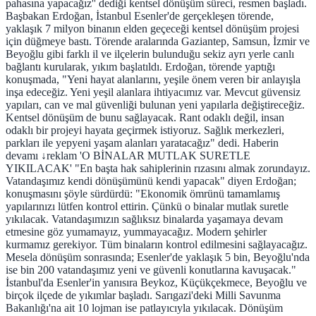
pahasına yapacağız'' dediği kentsel dönüşüm süreci, resmen başladı.
Başbakan Erdoğan, İstanbul Esenler'de gerçekleşen törende,
yaklaşık 7 milyon binanın elden geçeceği kentsel dönüşüm projesi
için düğmeye bastı. Törende aralarında Gaziantep, Samsun, İzmir ve
Beyoğlu gibi farklı il ve ilçelerin bulunduğu sekiz ayrı yerle canlı
bağlantı kurularak, yıkım başlatıldı. Erdoğan, törende yaptığı
konuşmada, "Yeni hayat alanlarını, yeşile önem veren bir anlayışla
inşa edeceğiz. Yeni yeşil alanlara ihtiyacımız var. Mevcut güvensiz
yapıları, can ve mal güvenliği bulunan yeni yapılarla değiştireceğiz.
Kentsel dönüşüm de bunu sağlayacak. Rant odaklı değil, insan
odaklı bir projeyi hayata geçirmek istiyoruz. Sağlık merkezleri,
parkları ile yepyeni yaşam alanları yaratacağız" dedi. Haberin
devamı ↓reklam 'O BİNALAR MUTLAK SURETLE
YIKILACAK' "En başta hak sahiplerinin rızasını almak zorundayız.
Vatandaşımız kendi dönüşümünü kendi yapacak" diyen Erdoğan;
konuşmasını şöyle sürdürdü: "Ekonomik ömrünü tamamlamış
yapılarınızı lütfen kontrol ettirin. Çünkü o binalar mutlak suretle
yıkılacak. Vatandaşımızın sağlıksız binalarda yaşamaya devam
etmesine göz yumamayız, yummayacağız. Modern şehirler
kurmamız gerekiyor. Tüm binaların kontrol edilmesini sağlayacağız.
Mesela dönüşüm sonrasında; Esenler'de yaklaşık 5 bin, Beyoğlu'nda
ise bin 200 vatandaşımız yeni ve güvenli konutlarına kavuşacak."
İstanbul'da Esenler'in yanısıra Beykoz, Küçükçekmece, Beyoğlu ve
birçok ilçede de yıkımlar başladı. Sarıgazi'deki Milli Savunma
Bakanlığı'na ait 10 lojman ise patlayıcıyla yıkılacak. Dönüşüm