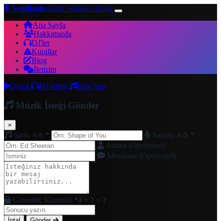
SesliBizde
MOBİL SOHBET SİTESİ
Ana Sayfa
Hakkımızda
DJ'ler
Kurallar
Blog
İletişim
Oynat
DJ Girişi
İstek Yap
Müzik İsteği Gönder
×
Şarkı Adı
*
Sanatçı Adı
*
Adınız (Opsiyonel)
Mesajınız (Opsiyonel)
Güvenlik Kontrolü
*
4 × 7 = ?
İptal
Gönder