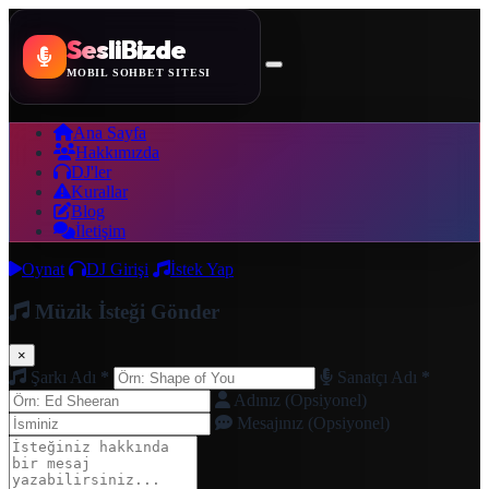
SesliBizde
MOBİL SOHBET SİTESİ
Ana Sayfa
Hakkımızda
DJ'ler
Kurallar
Blog
İletişim
Oynat
DJ Girişi
İstek Yap
Müzik İsteği Gönder
×
Şarkı Adı
*
Sanatçı Adı
*
Adınız (Opsiyonel)
Mesajınız (Opsiyonel)