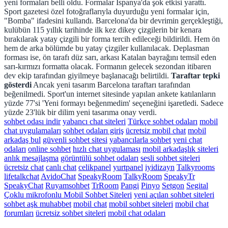
yeni formaları belli oldu. Formalar İspanya'da şok etkisi yarattı.
Sport gazetesi özel fotoğraflarıyla duyurduğu yeni formalar için,
"Bomba" ifadesini kullandı. Barcelona'da bir devrimin gerçekleştiği,
kulübün 115 yıllık tarihinde ilk kez dikey çizgilerin bir kenara
bırakılarak yatay çizgili bir forma tercih edileceği bildirildi. Hem ön
hem de arka bölümde bu yatay çizgiler kullanılacak. Deplasman
forması ise, ön tarafı düz sarı, arkası Katalan bayrağını temsil eden
sarı-kırmızı formatta olacak. Formanın gelecek sezondan itibaren
dev ekip tarafından giyilmeye başlanacağı belirtildi.
Taraftar tepki
gösterdi
Ancak yeni tasarım Barcelona taraftarı tarafından
beğenilmedi. Sport'un internet sitesinde yapılan ankete katılanların
yüzde 77'si 'Yeni formayı beğenmedim' seçeneğini işaretledi. Sadece
yüzde 23'lük bir dilim yeni tasarıma onay verdi.
sohbet odası indir
yabancı chat siteleri
Türkçe sohbet odaları
mobil
chat uygulamaları
sohbet odaları giriş
ücretsiz mobil chat
mobil
arkadaş bul
güvenli sohbet sitesi
yabancılarla sohbet
yeni chat
odaları
online sohbet
hızlı chat uygulaması
mobil arkadaşlık siteleri
anlık mesajlaşma
görüntülü sohbet odaları
sesli sohbet siteleri
ücretsiz chat
canlı chat
celikpanel
yurtpanel
iyidizayn
Talkyrooms
lifetalkchat
AvidoChat
SpeakyRoom
TalkyRoom
SpeakyTr
SpeakyChat
Ruyamsohbet
TrRoom
Pangi
Pinyo
Setgon
Segital
Çoklu mikrofonlu Mobil Sohbet Siteleri
yeni açılan sohbet siteleri
sohbet aşk muhabbet
mobil chat
mobil sohbet siteleri
mobil chat
forumları
ücretsiz sohbet siteleri
mobil chat odaları