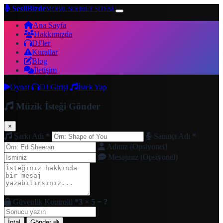
SesliBizde
MOBİL SOHBET SİTESİ
Ana Sayfa
Hakkımızda
DJ'ler
Kurallar
Blog
İletişim
Oynat
DJ Girişi
İstek Yap
Müzik İsteği Gönder
×
Şarkı Adı
*
Sanatçı Adı
*
Adınız (Opsiyonel)
Mesajınız (Opsiyonel)
Güvenlik Kontrolü
*
3 × 5 = ?
İptal
Gönder