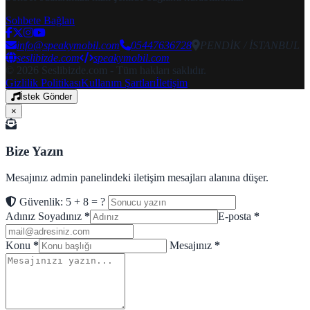
Sohbete Bağlan
info@speakymobil.com
05447636728
PENDİK / İSTANBUL
seslibizde.com
speakymobil.com
© 2026 Seslibizde.com - Tüm hakları saklıdır.
Gizlilik Politikası
Kullanım Şartları
İletişim
İstek Gönder
×
Bize Yazın
Mesajınız admin panelindeki iletişim mesajları alanına düşer.
Güvenlik: 5 + 8 = ?
Adınız Soyadınız
*
E-posta
*
Konu
*
Mesajınız
*