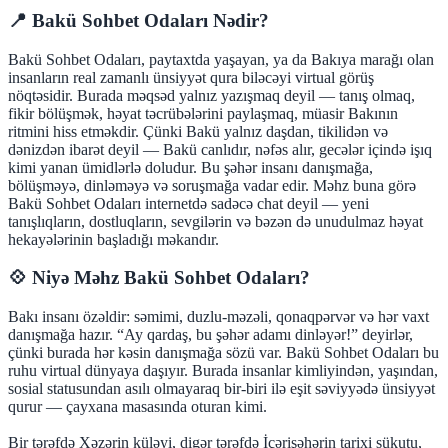
📍 Bakü Sohbet Odaları Nədir?
Bakü Sohbet Odaları, paytaxtda yaşayan, ya da Bakıya marağı olan
insanların real zamanlı ünsiyyət qura biləcəyi virtual görüş
nöqtəsidir. Burada məqsəd yalnız yazışmaq deyil — tanış olmaq,
fikir bölüşmək, həyat təcrübələrini paylaşmaq, müasir Bakının
ritmini hiss etməkdir. Çünki Bakü yalnız daşdan, tikilidən və
dənizdən ibarət deyil — Bakü canlıdır, nəfəs alır, gecələr içində işıq
kimi yanan ümidlərlə doludur. Bu şəhər insanı danışmağa,
bölüşməyə, dinləməyə və soruşmağa vadar edir. Məhz buna görə
Bakü Sohbet Odaları internetdə sadəcə chat deyil — yeni
tanışlıqların, dostluqların, sevgilərin və bəzən də unudulmaz həyat
hekayələrinin başladığı məkandır.
💠 Niyə Məhz Bakü Sohbet Odaları?
Bakı insanı özəldir: səmimi, duzlu-məzəli, qonaqpərvər və hər vaxt
danışmağa hazır. “Ay qardaş, bu şəhər adamı dinləyər!” deyirlər,
çünki burada hər kəsin danışmağa sözü var. Bakü Sohbet Odaları bu
ruhu virtual dünyaya daşıyır. Burada insanlar kimliyindən, yaşından,
sosial statusundan asılı olmayaraq bir-biri ilə eşit səviyyədə ünsiyyət
qurur — çayxana masasında oturan kimi.
Bir tərəfdə Xəzərin küləyi, digər tərəfdə İçərişəhərin tarixi sükutu,