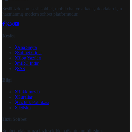
Seslibizde.com sesli sohbet, mobil chat ve arkadaşlık odaları için
hazırlanmış modern sohbet platformudur.
Keşfet
Ana Sayfa
Sohbet Girişi
Blog Yazıları
mIRC İndir
SSS
Bilgi
Hakkımızda
Kurallar
Gizlilik Politikası
İletişim
Hızlı Sohbet
Sohbet odalarımıza hızlı şekilde bağlantı kurabilirsiniz.