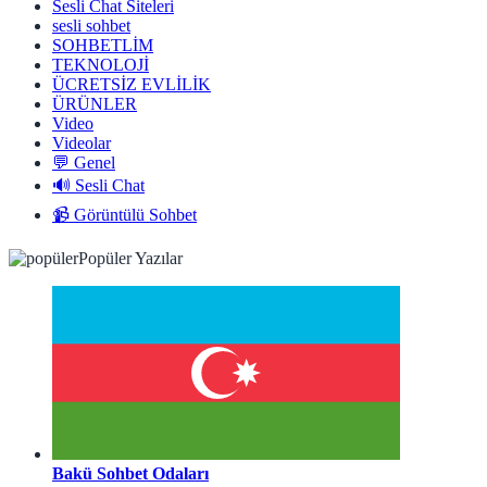
Sesli Chat Siteleri
sesli sohbet
SOHBETLİM
TEKNOLOJİ
ÜCRETSİZ EVLİLİK
ÜRÜNLER
Video
Videolar
💬 Genel
🔊 Sesli Chat
📹 Görüntülü Sohbet
Popüler Yazılar
Bakü Sohbet Odaları