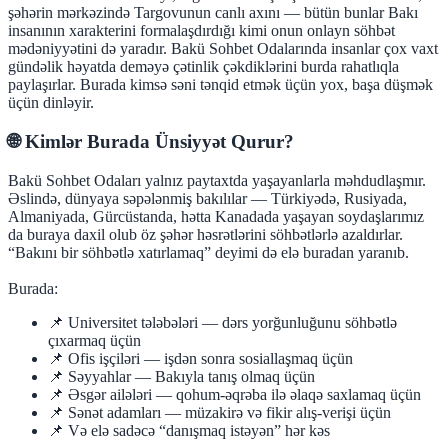
şəhərin mərkəzində Targovunun canlı axını — bütün bunlar Bakı
insanının xarakterini formalaşdırdığı kimi onun onlayn söhbət
mədəniyyətini də yaradır. Bakü Sohbet Odalarında insanlar çox vaxt
gündəlik həyatda deməyə çətinlik çəkdiklərini burda rahatlıqla
paylaşırlar. Burada kimsə səni tənqid etmək üçün yox, başa düşmək
üçün dinləyir.
🌐 Kimlər Burada Ünsiyyət Qurur?
Bakü Sohbet Odaları yalnız paytaxtda yaşayanlarla məhdudlaşmır.
Əslində, dünyaya səpələnmiş bakılılar — Türkiyədə, Rusiyada,
Almaniyada, Gürcüstanda, hətta Kanadada yaşayan soydaşlarımız
da buraya daxil olub öz şəhər həsrətlərini söhbətlərlə azaldırlar.
“Bakını bir söhbətlə xatırlamaq” deyimi də elə buradan yaranıb.
Burada:
📌 Universitet tələbələri — dərs yorğunluğunu söhbətlə
çıxarmaq üçün
📌 Ofis işçiləri — işdən sonra sosiallaşmaq üçün
📌 Səyyahlar — Bakıyla tanış olmaq üçün
📌 Əsgər ailələri — qohum-əqrəba ilə əlaqə saxlamaq üçün
📌 Sənət adamları — müzakirə və fikir alış-verişi üçün
📌 Və elə sadəcə “danışmaq istəyən” hər kəs