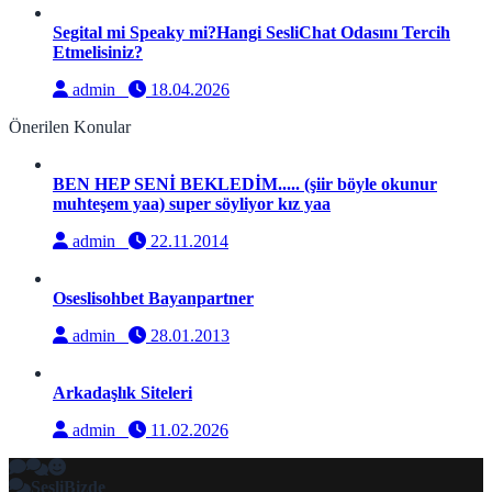
Segital mi Speaky mi?Hangi SesliChat Odasını Tercih
Etmelisiniz?
admin
18.04.2026
Önerilen Konular
BEN HEP SENİ BEKLEDİM..... (şiir böyle okunur
muhteşem yaa) super söyliyor kız yaa
admin
22.11.2014
Oseslisohbet Bayanpartner
admin
28.01.2013
Arkadaşlık Siteleri
admin
11.02.2026
SesliBizde