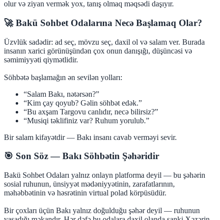
olur və ziyan vermək yox, tanış olmaq məqsədi daşıyır.
🚀 Bakü Sohbet Odalarına Necə Başlamaq Olar?
Üzvlük sadədir: ad seç, mövzu seç, daxil ol və salam ver. Burada
insanın xarici görünüşündən çox onun danışığı, düşüncəsi və
səmimiyyəti qiymətlidir.
Söhbətə başlamağın ən sevilən yolları:
“Salam Bakı, nətərsən?”
“Kim çay qoyub? Gəlin söhbət edək.”
“Bu axşam Targovu canlıdır, necə bilirsiz?”
“Musiqi təklifiniz var? Ruhum yorulub.”
Bir salam kifayətdir — Bakı insanı cavab verməyi sevir.
🎯 Son Söz — Bakı Söhbətin Şəhəridir
Bakü Sohbet Odaları yalnız onlayn platforma deyil — bu şəhərin
sosial ruhunun, ünsiyyət mədəniyyətinin, zarafatlarının,
məhəbbətinin və həsrətinin virtual polad körpüsüdür.
Bir çoxları üçün Bakı yalnız doğulduğu şəhər deyil — ruhunun
yaşadığı məkandır. Hər dəfə bu odalara daxil olanda sanki Xəzərin