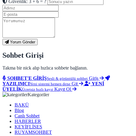
Güvenlik: 3 + 6 = ?
Yorum Gönder
Sohbet Girişi
Takma bir nick alıp hızlıca sohbete bağlanın.
SOHBET'E GİRİŞ
Giriş
Sesli & görüntülü sohbet
YAZILIMCI
Git
YENİ
Yeni sistemi hemen dene
ÜYELİK
Kayıt Ol
Ücretsiz hızlı kayıt
Kategoriler
BAKÜ
Blog
Canlı Sohbet
HABERLER
KEYİFLİSES
RUYAMSOHBET