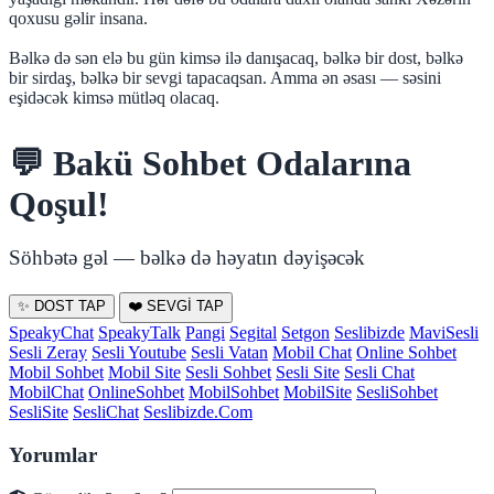
qoxusu gəlir insana.
Bəlkə də sən elə bu gün kimsə ilə danışacaq, bəlkə bir dost, bəlkə
bir sirdaş, bəlkə bir sevgi tapacaqsan. Amma ən əsası — səsini
eşidəcək kimsə mütləq olacaq.
💬 Bakü Sohbet Odalarına
Qoşul!
Söhbətə gəl — bəlkə də həyatın dəyişəcək
✨ DOST TAP
❤️ SEVGİ TAP
SpeakyChat
SpeakyTalk
Pangi
Segital
Setgon
Seslibizde
MaviSesli
Sesli Zeray
Sesli Youtube
Sesli Vatan
Mobil Chat
Online Sohbet
Mobil Sohbet
Mobil Site
Sesli Sohbet
Sesli Site
Sesli Chat
MobilChat
OnlineSohbet
MobilSohbet
MobilSite
SesliSohbet
SesliSite
SesliChat
Seslibizde.Com
Yorumlar