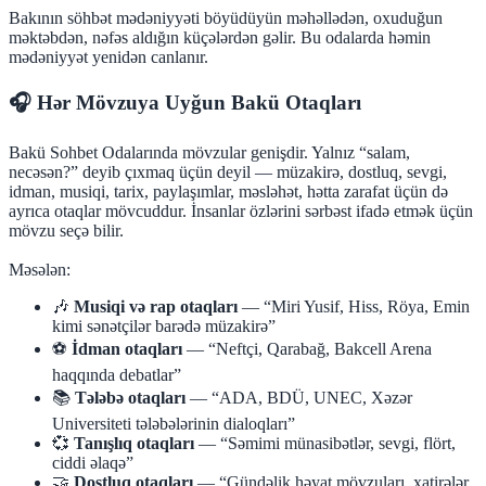
Bakının söhbət mədəniyyəti böyüdüyün məhəllədən, oxuduğun
məktəbdən, nəfəs aldığın küçələrdən gəlir. Bu odalarda həmin
mədəniyyət yenidən canlanır.
🎧 Hər Mövzuya Uyğun Bakü Otaqları
Bakü Sohbet Odalarında mövzular genişdir. Yalnız “salam,
necəsən?” deyib çıxmaq üçün deyil — müzakirə, dostluq, sevgi,
idman, musiqi, tarix, paylaşımlar, məsləhət, hətta zarafat üçün də
ayrıca otaqlar mövcuddur. İnsanlar özlərini sərbəst ifadə etmək üçün
mövzu seçə bilir.
Məsələn:
🎶
Musiqi və rap otaqları
— “Miri Yusif, Hiss, Röya, Emin
kimi sənətçilər barədə müzakirə”
⚽
İdman otaqları
— “Neftçi, Qarabağ, Bakcell Arena
haqqında debatlar”
📚
Tələbə otaqları
— “ADA, BDÜ, UNEC, Xəzər
Universiteti tələbələrinin dialoqları”
💞
Tanışlıq otaqları
— “Səmimi münasibətlər, sevgi, flört,
ciddi əlaqə”
🤝
Dostluq otaqları
— “Gündəlik həyat mövzuları, xatirələr