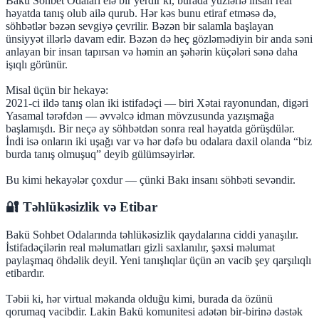
Bakü Sohbet Odaları elə bir yerdir ki, burada yüzlərlə insan real
həyatda tanış olub ailə qurub. Hər kəs bunu etiraf etməsə də,
söhbətlər bəzən sevgiyə çevrilir. Bəzən bir salamla başlayan
ünsiyyət illərlə davam edir. Bəzən də heç gözləmədiyin bir anda səni
anlayan bir insan tapırsan və həmin an şəhərin küçələri sənə daha
işıqlı görünür.
Misal üçün bir hekayə:
2021-ci ildə tanış olan iki istifadəçi — biri Xətai rayonundan, digəri
Yasamal tərəfdən — əvvəlcə idman mövzusunda yazışmağa
başlamışdı. Bir neçə ay söhbətdən sonra real həyatda görüşdülər.
İndi isə onların iki uşağı var və hər dəfə bu odalara daxil olanda “biz
burda tanış olmuşuq” deyib gülümsəyirlər.
Bu kimi hekayələr çoxdur — çünki Bakı insanı söhbəti sevəndir.
🔐 Təhlükəsizlik və Etibar
Bakü Sohbet Odalarında təhlükəsizlik qaydalarına ciddi yanaşılır.
İstifadəçilərin real məlumatları gizli saxlanılır, şəxsi məlumat
paylaşmaq öhdəlik deyil. Yeni tanışlıqlar üçün ən vacib şey qarşılıqlı
etibardır.
Təbii ki, hər virtual məkanda olduğu kimi, burada da özünü
qorumaq vacibdir. Lakin Bakü komunitesi adətən bir-birinə dəstək