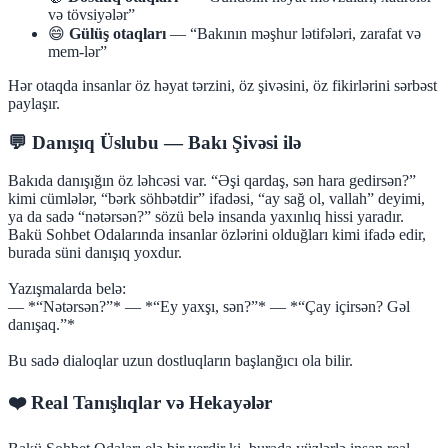
və tövsiyələr”
😄
Gülüş otaqları
— “Bakının məşhur lətifələri, zarafat və
mem-lər”
Hər otaqda insanlar öz həyat tərzini, öz şivəsini, öz fikirlərini sərbəst
paylaşır.
💬 Danışıq Üslubu — Bakı Şivəsi ilə
Bakıda danışığın öz ləhcəsi var. “Əşi qardaş, sən hara gedirsən?”
kimi cümlələr, “bərk söhbətdir” ifadəsi, “ay sağ ol, vallah” deyimi,
ya da sadə “nətərsən?” sözü belə insanda yaxınlıq hissi yaradır.
Bakü Sohbet Odalarında insanlar özlərini olduğları kimi ifadə edir,
burada süni danışıq yoxdur.
Yazışmalarda belə:
— *“Nətərsən?”* — *“Ey yaxşı, sən?”* — *“Çay içirsən? Gəl
danışaq.”*
Bu sadə dialoqlar uzun dostluqların başlanğıcı ola bilir.
❤️ Real Tanışlıqlar və Hekayələr